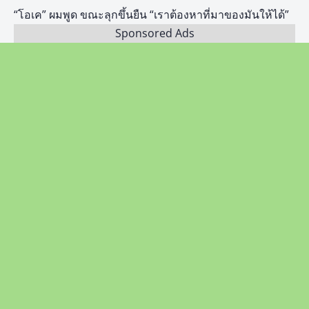
“โอเค” ผมพูด ขณะลุกขึ้นยืน “เราต้องหาที่มาของมันให้ได้”
Sponsored Ads