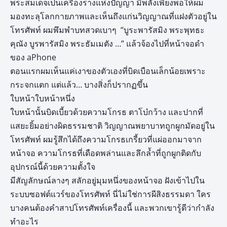
พระสมเด็จเป็นเครื่องรางแห่งปัญญา มีพลังเพียงพอให้ผม
มองทะลุโลกกายภาพและเห็นถึงแก่นวิญญาณที่แฝงตัวอยู่ใน
โทรศัพท์ ผมพึมพำบทสวดเบาๆ “บูระพารัสมิง พระพุทธะ
คุณัง บูรพารัสมิง พระธัมเมตัง …” แล้วจ้องไปที่หน้าจอดำ
ของ aPhone
ตอนแรกผมเห็นแค่เงาของตัวเองที่บิดเบือนเล็กน้อยเพราะ
กระจกแตก แต่แล้ว… บางสิ่งก็ปรากฏขึ้น
ใบหน้าใบหน้าหนึ่ง
ใบหน้านั้นบิดเบี้ยวด้วยความโกรธ ตาโบ๋กว้าง และปากที่
แสยะยิ้มอย่างผิดธรรมชาติ วิญญาณพยาบาทถูกผูกมัดอยู่ใน
โทรศัพท์ ผมรู้สึกได้ถึงความโกรธเกรี้ยวที่แผ่ออกมาจาก
หน้าจอ ความโกรธที่เดือดพล่านและลึกล้ำที่ถูกผูกติดกับ
อุปกรณ์นี้ด้วยความตั้งใจ
มีสัญลักษณ์ลางๆ สลักอยู่มุมหนึ่งของหน้าจอ ฝังเข้าไปใน
ระบบซอฟต์แวร์ของโทรศัพท์ นี่ไม่ใช่การผีสิงธรรมดา ใคร
บางคนต้องคำสาปโทรศัพท์เครื่องนี้ และพวกเขารู้ดีว่ากำลัง
ทำอะไร