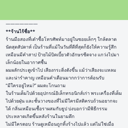
———————
**ร้านไร้ชื่อ**
ร้านมือสองที่เต๋าซื้อโทรศัพท์มาอยู่ในซอยเล็กๆ ใกล้ตลาด
นัดสุดสัปดาห์ เป็นร้านที่แม้ในวันที่ดีที่สุดก็ยังให้ความรู้สึก
เหมือนมีคำสาป ป้ายไม้บิดเบี้ยวตัวอักษรซีดจาง แกว่งไปมา
เล็กน้อยในอากาศชื้น
ผมผลักประตูเข้าไป เสียงกระดิ่งดังขึ้น แม้ว่าเสียงจะแหลม
และน่ารำคาญ เหมือนคำเตือนมากกว่าการต้อนรับ
“มีใครอยู่ไหม?” ผมตะโกนถาม
ในร้านเต็มไปด้วยอุปกรณ์อิเล็กทรอนิกส์เก่า พระเครื่องที่เต็ม
ไปด้วยฝุ่น และชั้นวางของที่ไม่มีใครมีสติครบถ้วนอยากจะ
ได้ กลิ่นเหมือนเชื้อราผสมกับธูป บ่งบอกว่ามีพิธีกรรม
ประหลาดเกิดขึ้นหลังร้านในยามดึก
ไม่มีใครตอบ ร้านดูเหมือนถูกทิ้งร้างไปแล้ว แต่ไม่ใช่เมื่อ