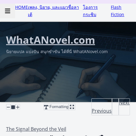
HOME
เพลง, นิยาย, และแมวชื่อลา
โองการ
Flash
เต้
กระซิบ
Fiction
WhatANovel.com
นิยายแปล แบ่งปัน สนุกขำขัน ได้ที่นี่ WhatANovel.com
Next
Formatting
Previous
The Signal Beyond the Veil