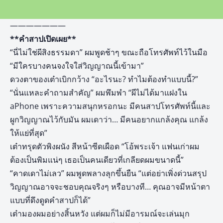
———————
**คำสาปเปิดเผย**
“นี่ไม่ใช่ผีสิงธรรมดา” ผมพูดช้าๆ ขณะถือโทรศัพท์ไว้ในมือ
“มีใครบางคนจงใจใส่วิญญาณนี้เข้ามา”
ดวงตาของเต๋าเบิกกว้าง “อะไรนะ? ทำไมต้องทำแบบนี้?”
“นั่นแหละคำถามสำคัญ” ผมพึมพำ “ผีไม่ได้มาแฝงใน
aPhone เพราะความสนุกหรอกนะ มีคนสาปโทรศัพท์นี้และ
ผูกวิญญาณไว้กับมัน ผมเดาว่า… มีคนอยากแกล้งคุณ แกล้ง
ให้แย่ที่สุด”
เต๋าทรุดตัวพิงผนัง สีหน้าซีดเผือด “โอ้พระเจ้า แฟนเก่าผม
ต้องเป็นพิมแน่ๆ เธอเป็นคนเดียวที่เกลียดผมขนาดนี้”
“คาดเดาไม่เลว” ผมพูดพลางลุกขึ้นยืน “แต่อย่าเพิ่งด่วนสรุป
วิญญาณอาจจะชอบคุณจริงๆ หรือบางที… คุณอาจมีหน้าตา
แบบที่ดึงดูดคำสาปก็ได้”
เต๋ามองผมอย่างสิ้นหวัง แต่ผมก็ไม่มีอารมณ์จะเล่นมุก