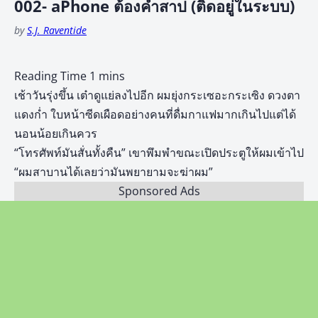
002- aPhone ต้องคำสาป (ติดอยู่ในระบบ)
by
S.J. Raventide
เช้าวันรุ่งขึ้น เต๋าดูแย่ลงไปอีก ผมยุ่งกระเซอะกระเซิง ดวงตา
แดงก่ำ ใบหน้าซีดเผือดอย่างคนที่ดื่มกาแฟมากเกินไปแต่ได้
นอนน้อยเกินควร
“โทรศัพท์มันสั่นทั้งคืน” เขาพึมพำขณะเปิดประตูให้ผมเข้าไป
“ผมสาบานได้เลยว่ามันพยายามจะฆ่าผม”
Sponsored Ads