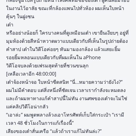
กล้องซูมไปที่รูปถ่ายหน้าโลงศพที่มีชื่อของเต๋า ผู้คนล้อมรอบ
ในงานไว้อาลัย ขณะที่กล้องแพนไปทั่วห้อง ผมเห็นใบหน้า
คุ้นๆ ในฝูงชน
เต๋า
หรืออย่างน้อยก็ ใครบางคนที่ดูเหมือนเต๋า เขายืนเงียบๆ อยู่ที่
มุมห้องด้วยสีหน้าหวาดผวาแบบเดียวกับที่เห็นในรูปถ่ายต้อง
คำสาป เต๋าในวิดีโอค่อยๆ หันมามองกล้อง แล้วแสยะยิ้ม
รอยยิ้มหลอนแบบเดียวกับที่ผมเห็นใน aPhone
วิดีโอจบลงด้วยเฟรมสุดท้ายที่ชวนขนลุก
[เหลือเวลาอีก 48:00:00]
เต๋าจ้องหน้าจอ ใบหน้าซีดสนิท “นี่…หมายความว่ายังไง?”
ผมไม่มีคำตอบ แต่สิ่งหนึ่งที่ชัดเจน เวลาเรากำลังจะหมดลง
และถ้าผมหาทางแก้คำสาปนี้ไม่ทัน งานศพของเต๋าจะไม่ใช่
แค่คลิปวิดีโอน่ากลัว
“เอาล่ะ” ผมพูดพลางล้วงเอาโทรศัพท์เก็บใส่กระเป๋า “เรามี
เวลา 48 ชั่วโมงในการแก้เรื่องนี้”
เสียงของเต๋าสั่นเครือ “แล้วถ้าเราแก้ไม่ทันล่ะ?”