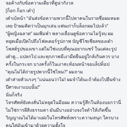
จอค้างกับข้อความเดียวที่ดูน่ากังวล
[ก็อก ก็อก เต๋า]
เต๋าเบ้หน้า “มันส่งข้อความพวกนี้ไปหาคนในรายชื่อผมหมด
เลย ป้าผมคิดว่าเป็นมุกเล่น แฟนเก่าก็บล็อกผมไปแล้ว”
“ผู้หญิงฉลาด” ผมพึมพำ พลางเลื่อนดูข้อความไม่รู้จบ ผม
หยุดเมื่อเปิดไปถึงโฟลเดอร์รูปภาพ บัญชีโซเชียลของเต๋า
โพสต์รูปของเขา แต่ไม่ใช่แบบที่คุณอยากแชร์ ในแต่ละรูป
เต๋าดู… แปลกไป และทุกภาพมีเงามืดยืนอยู่ใกล้เกินควร บาง
ครั้งในกระจก บางครั้งก็ในเงาสะท้อนหน้าจอแล็ปท็อป
“คุณไม่ได้ถ่ายรูปพวกนี้ใช่ไหม?” ผมถาม
เต๋าส่ายหัวแรงๆ “แน่นอนว่าไม่! ผมจำได้นะถ้าต้องไปยืนข้าง
ปีศาจเงาแบบนั้น!”
นั่นก็จริง
โทรศัพท์ยังคงสั่นไม่หยุดในมือผม ความรู้สึกในท้องบอกว่านี่
ไม่ใช่การผีสิงธรรมดา มันมีบางอย่างจงใจทำให้เกิดขึ้น
วิญญาณไม่ได้มาแฝงในโทรศัพท์เพราะความสนุก ใครบาง
คนใส่มันเข้ามาด้วยความตั้งใจ