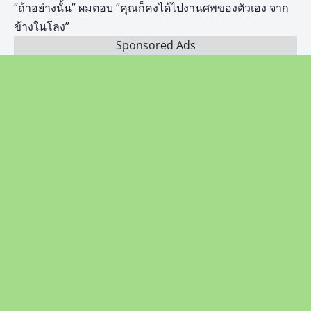
“ถ้าอย่างนั้น” ผมตอบ “คุณก็คงได้ไปงานศพของตัวเอง จาก
ข้างในโลง”
Sponsored Ads