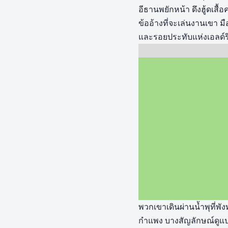
อีธานพยักหน้า ดึงฮู้ดเสื้
ข้ออ้างที่จะเล่นงานเขา มื
และรอยประทับแห่งเอลด์ริช
พวกเขาเดินผ่านน้ำพุที่พ
กำแพง บางสัญลักษณ์ดูแป