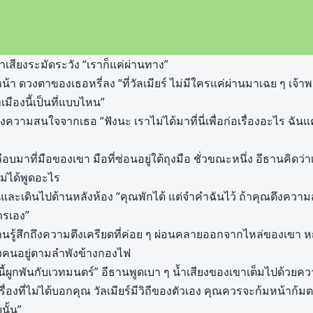
้ำเสียงระมัดระวัง “เราก็แค่ผ่านทาง”
น้า ดวงตาของเธอหรี่ลง “ที่วัลเมียร์ ไม่มีใครแค่ผ่านมาเฉย ๆ เจ
มืองนี้เป็นที่แบบไหน”
งความสนใจจากเธอ “ฟังนะ เราไม่ได้มาที่นี่เพื่อก่อเรื่องอะไร ฉันแ
บมาที่มือของเขา มือที่ซ่อนอยู่ใต้ถุงมือ ชั่วขณะหนึ่ง อีธานคิ
่ได้พูดอะไร
และเดินไปด้านหลังห้อง “คุณพักได้ แต่จำคำฉันไว้ ถ้าคุณดึงความส
ารเอง”
ู้สึกถึงความตึงเครียดที่ค่อย ๆ ผ่อนคลายออกจากไหล่ของเขา ห
สองคนอยู่ตามลำพังข้างกองไฟ
นี้ผูกพันกับเวทมนตร์” อีธานพูดเบา ๆ น้ำเสียงของเขาเต็มไปด้วยคว
ื่องที่ไม่ได้บอกคุณ วัลเมียร์มีวิถีของตัวเอง คุณควรจะก้มหน้าก้
นั้น”