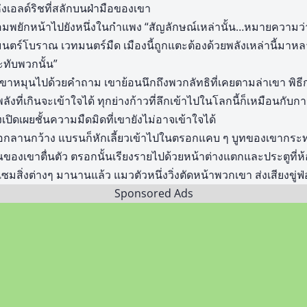
เอลด์ริชที่สลักบนฝ่ามือของเขา
อมพยักหน้าไปยังหนึ่งในกำแพง “สัญลักษณ์เหล่านั้น…หมายความว่
นตร์โบราณ เวทมนตร์มืด เมืองนี้ถูกแตะต้องด้วยพลังเหล่านี้มาหล
ระทับพวกนั้น”
เขาหมุนไปด้วยคำถาม เขาย้อนนึกถึงพวกลัทธิที่เคยตามล่าเขา พิธ
ลังที่เกินจะเข้าใจได้ ทุกย่างก้าวที่ลึกเข้าไปในโลกนี้ก็เหมือนกับการ
เปิดเผยชั้นความมืดมิดที่เขายังไม่อาจเข้าใจได้
นอกลานกว้าง แบรนก็หักเลี้ยวเข้าไปในตรอกแคบ ๆ บูทของเขากระท
งเขาตื่นตัว ตรอกนั้นเรียงรายไปด้วยหน้าต่างแตกและประตูที่ห้อย
ซมสิ่งต่างๆ มานานแล้ว แมวตัวหนึ่งวิ่งตัดหน้าพวกเขา ส่งเสียงขู
Sponsored Ads