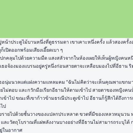
หน้าประตูไม้บานหนึ่งที่ดูธรรมดา เขาเคาะหนึ่งครั้ง แล้วสองครั้งอ
ูก็เปิดออกพร้อมเสียงเอี๊ยดเบา ๆ
ถูกปกคลุมไปด้วยความมืด แสงสลัวจากในห้องเผยให้เห็นผู้หญิงคนหนึ่ง
อจ้องมองแบรนอยู่ครู่หนึ่งก่อนสายตาจะเหลือบมองไปที่อีธาน ริ
งเธอนุ่มนวลแต่แฝงความแหลมคม “ฉันไม่คิดว่าจะเห็นคุณพาแขกม
ไม่ตอบ และกวักมือเรียกอีธานให้ตามเข้าไป สายตาของหญิงคนนั้น
าเข้าไป ขณะที่เขาก้าวข้ามธรณีประตูเข้าไป อีธานก็รู้สึกได้ถึงก
กไป
รียงรายไปด้วยชั้นวางของแปลกประหลาด ขวดที่มีของเหลวหมุนวน หนั
้ และวัตถุโบราณที่แผ่พลังงานบางอย่างที่อีธานไม่สามารถระบุได้ ก
ยู่ในอากาศ