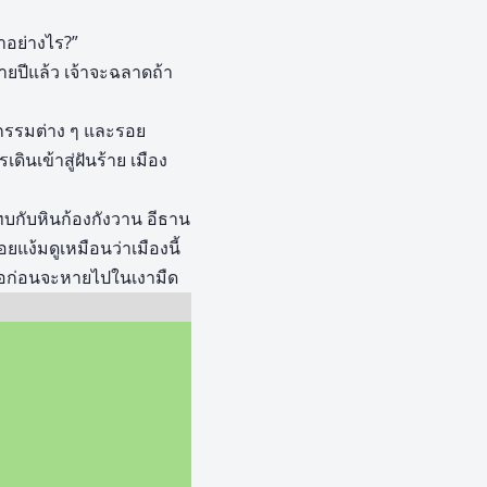
าอย่างไร?”
ายปีแล้ว เจ้าจะฉลาดถ้า
ีกรรมต่าง ๆ และรอย
เดินเข้าสู่ฝันร้าย เมือง
บกับหินก้องกังวาน อีธาน
แง้มดูเหมือนว่าเมืองนี้
่ฟ่อก่อนจะหายไปในเงามืด