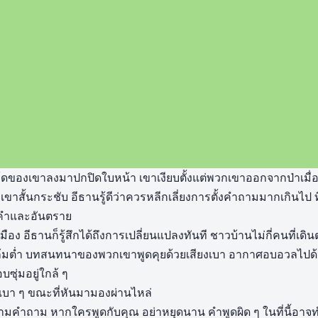
้ดของเขาลงมาปกปิดใบหน้า เขาเงียบตั้งแต่พวกเขาออกจากป่าเมื่อเช
าสั้นกระชับ อีธานรู้ดีว่าควรหลีกเลี่ยงการตั้งคำถามมากเกินไป ที
องคำและอันตราย
ือง อีธานก็รู้สึกได้ถึงการเปลี่ยนแปลงทันที ชาวบ้านไม่กี่คนที่เด
ก้มต่ำ บทสนทนาของพวกเขาพูดคุยด้วยเสียงเบา อากาศอบอวลไปด้
บซุ่มอยู่ใกล้ ๆ
เบา ๆ ขณะที่หันมามองผ่านไหล่
ณจะถามคำถาม หากใครพูดกับคุณ อย่าหยุดนาน คำพูดผิด ๆ ในที่นี้อาจ