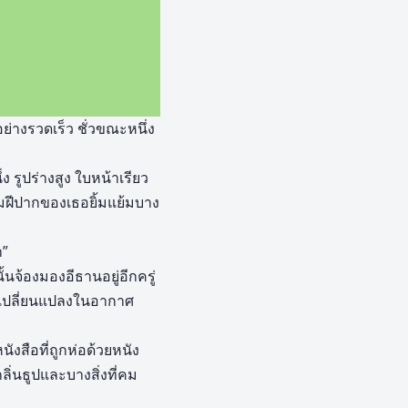
ย่างรวดเร็ว ชั่วขณะหนึ่ง
 รูปร่างสูง ใบหน้าเรียว
มฝีปากของเธอยิ้มแย้มบาง
า”
จ้องมองอีธานอยู่อีกครู่
ารเปลี่ยนแปลงในอากาศ
งสือที่ถูกห่อด้วยหนัง
ลิ่นธูปและบางสิ่งที่คม