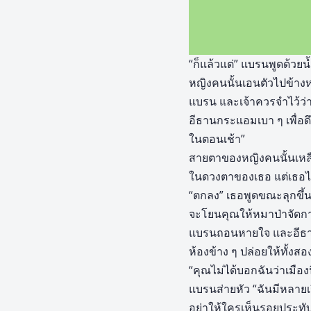
“ก็แล้วแต่” แบรนพูดด้วยน
หญิงคนนั้นเอนตัวไปข้างห
แบรน และเจ้าควรจำไว้ว่าเ
อีธานกระแอมเบา ๆ เพื่อดึ
ในตอนเช้า”
สายตาของหญิงคนนั้นเหลือ
ในดวงตาของเธอ แต่เธอไม
“ตกลง” เธอพูดขณะลุกขึ้น
จะโยนคุณให้หมาป่าจัดก
แบรนถอนหายใจ และอีธานร
ห้องข้าง ๆ ปล่อยให้ทั้ง
“คุณไม่ได้บอกฉันว่าเมือง
แบรนส่ายหัว “ฉันมีหลายเร
อย่าให้ใครเห็นรอยประทับ