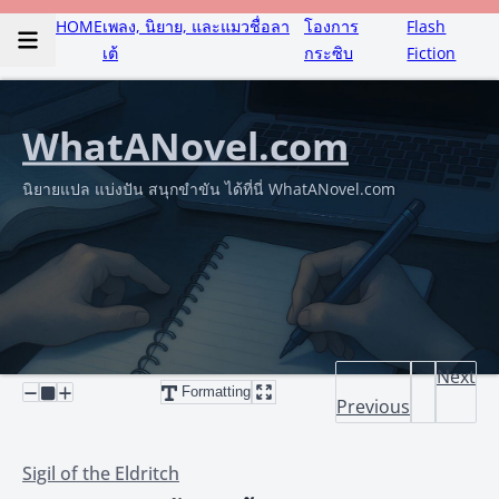
HOME
เพลง, นิยาย, และแมวชื่อลา
โองการ
Flash
เต้
กระซิบ
Fiction
WhatANovel.com
นิยายแปล แบ่งปัน สนุกขำขัน ได้ที่นี่ WhatANovel.com
Next
Formatting
Previous
Sigil of the Eldritch