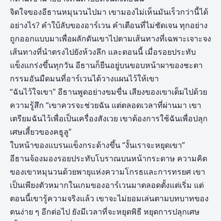
จิตใจของอีธานหมุนวนไปมา เขามองไม่เห็นมันเร็วกว่านี้ได้
อย่างไร? คำใบ้ลับของอาร์เวน คำเตือนที่ไม่ชัดเจน ทุกอย่าง
ถูกออกแบบมาเพื่อผลักดันเขาไปตามเส้นทางที่เฉพาะเจาะจง
เส้นทางที่นำตรงไปยังห้วงลึก และตอนนี้ เมื่อรอยประทับ
แข็งแกร่งขึ้นทุกวัน อีธานก็ยืนอยู่บนขอบหน้าผาของชะตา
กรรมอันมืดมนที่อาร์เวนได้วางแผนไว้ให้เขา
“ฉันไว้ใจเขา” อีธานพูดอย่างขมขื่น เสียงของเขาเต็มไปด้วย
ความรู้สึก “เขาควรจะช่วยฉัน แต่ตลอดเวลาที่ผ่านมา เขา
เตรียมฉันไว้เพื่อเป็นเครื่องสังเวย เขาต้องการใช้ฉันเพื่อปลุก
เศษเสี้ยวของคธูลู”
ใบหน้าของแบรนแข็งกระด้างขึ้น “งั้นเราจะหยุดเขา”
อีธานจ้องมองรอยประทับโบราณบนหน้ากระดาษ ความคิด
ของเขาหมุนวนด้วยพายุแห่งความโกรธและการทรยศ เขา
เป็นเพียงตัวหมากในเกมของอาร์เวนมาตลอดตั้งแต่เริ่ม แต่
ตอนนี้เขารู้ความจริงแล้ว เขาจะไม่ยอมเล่นตามบทบาทของ
ตนง่าย ๆ อีกต่อไป ยังมีเวลาที่จะหยุดพิธี หยุดการปลุกเศษ