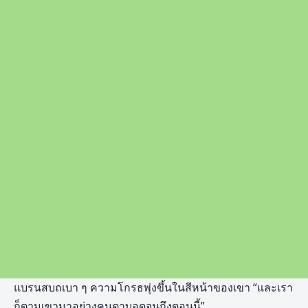
แบรนสบถเบา ๆ ความโกรธพุ่งขึ้นในสีหน้าของเขา “และเรา
ก็ตามเขามาอย่างคนตาบอดจนถึงตอนนี้”