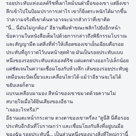
รอยประทับแห่งเอลด์ริชที่เผาไหม้บนฝ่ามือของเขา แต่ยิ่งเขา
ลึกเข้าไปในป้อมปราการเท่าไร เขาก็ยิ่งตระหนักได้มากขึ้น
ว่าความจริงที่เขาค้นหาอาจจะน่ากลัวกว่าที่เขาคิด
“นี่… นี่มันไม่ถูกต้อง” อีธานพึมพำขณะพลิกไปยังอีกหน้า
ข้อความในหนังสือเต็มไปด้วยการกล่าวถึงพิธีกรรมโบราณ
และสัญญามืด แต่สิ่งที่ทำให้เลือดของเขาเย็นเฉียบคือรอย
ประทับที่ถูกวาดไว้บนหน้าสุดท้าย มันเป็นรอยประทับแบบ
หนึ่งของรอยประทับแห่งเอลด์ริช แต่แตกต่างออกไปเล็กน้อย
แต่ชัดเจนในความเชื่อมโยงกับห้วงลึก เส้นของรอยประทับดู
เหมือนจะบิดเบี้ยวและเคลื่อนไหวได้ แม้ว่าอีธานจะไม่ได้
ขยับเลยก็ตาม
แบรนเหลือบมามอง สีหน้าของเขาขมวดด้วยความไม่
สบายใจเมื่อได้ยินเสียงของอีธาน
“เจออะไรหรือ?”
อีธานแตะหน้ากระดาษ ดวงตาของเขาหรี่ลง “ดูนี่สิ นี่คือรอย
ประทับอีกอันที่โบราณกว่า และเชื่อมโยงกับสิ่งที่อยู่บนมือ
ของฉัน รอยประทับนี้… เป็นส่วนหนึ่งของบางสิ่งที่ใหญ่กว่านี้