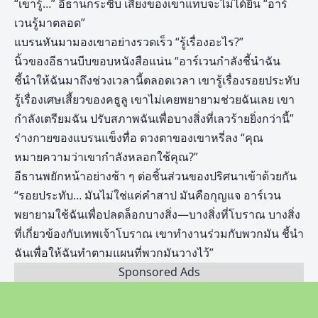
“เขารู้…” อีธานกระซิบ เสียงของเขาแทบจะไม่ได้ยิน “อาร์
เวนรู้มาตลอด”
แบรนหันมามองเขาอย่างรวดเร็ว “รู้เรื่องอะไร?”
นิ้วของอีธานบีบขอบหนังสือแน่น “อาร์เวนกำลังชี้นำฉัน
ชี้นำให้ฉันมาถึงช่วงเวลานี้ตลอดเวลา เขารู้เรื่องรอยประทับ
รู้เรื่องเศษเสี้ยวของคธูลู เขาไม่เคยพยายามช่วยฉันเลย เขา
กำลังเตรียมฉัน ปรับสภาพฉันเพื่อบางสิ่งที่เลวร้ายยิ่งกว่านี้”
ร่างกายของแบรนแข็งทื่อ ดวงตาของเขาหรี่ลง “คุณ
หมายความว่าเขากำลังหลอกใช้คุณ?”
อีธานพยักหน้าอย่างช้า ๆ ต่อชิ้นส่วนของปริศนาเข้าด้วยกัน
“รอยประทับ… มันไม่ใช่แค่คำสาป มันคือกุญแจ อาร์เวน
พยายามใช้ฉันเพื่อปลดล็อกบางสิ่ง—บางสิ่งที่โบราณ บางสิ่ง
ที่เกี่ยวข้องกับเทพเจ้าโบราณ เขาทำงานร่วมกับพวกมัน ชี้นำ
ฉันเพื่อให้ฉันทำตามแผนที่พวกมันวางไว้”
Sponsored Ads