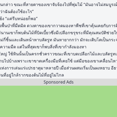
ีธานกล่าว ขณะที่สายตาของเขาจับจ้องไปที่พุ่มไม้ “มันอาจไม่สมบูรณ
รู้ว่าฉันต้องใช้อะไร”
แย้ง “แค่รีบหน่อยก็พอ”
่วพื้นป่าที่มืดมิด ดวงตาของเขากวาดมองหาพืชที่เขาคุ้นเคยกับการ
นานเขาก็พบต้นไม้ที่บิดเบี้ยวซึ่งมีเปลือกขรุขระที่มีคุณสมบัติช่ว
กี่ชิ้นและเดินหน้าหาบลัดรูท มันหายากกว่า มักจะเติบโตเป็นกระ
ามมืด แต่ในที่สุดเขาก็พบสิ่งที่เขากำลังมองหา
หญ่ ใช้หินนั้นเป็นครกชั่วคราวขณะที่เขาบดเปลือกไม้และบลัดรูทเข
ปบ้างเพราะเขาขาดเครื่องมือที่เคยใช้ แต่มือของเขาเคลื่อนไหว
ห่งการเล่นแร่แปรธาตุมาหลายปี เมื่อส่วนผสมเริ่มเป็นผงหยาบ อีธ
ินที่อยู่ใกล้รากของต้นไม้ที่อยู่ไม่ไกล
Sponsored Ads