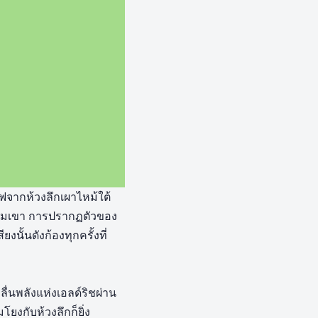
ฟจากห้วงลึกเผาไหม้ใต้
บคุมเขา การปรากฏตัวของ
นั้นดังก้องทุกครั้งที่
ื่นพลังแห่งเอลด์ริชผ่าน
โยงกับห้วงลึกก็ยิ่ง