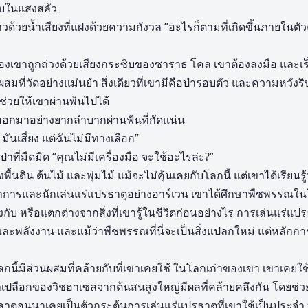
บในแสงสลัว
่าวด้วยน้ำเสียงที่แฝงด้วยความกังวล “อะไรก็ตามที่เกิดขึ้นภายในตั
องเขาถูกถ่วงด้วยเสียงกระซิบของซาราธ โคล เขาต้องลงมือ และเร
นผสมที่วัดอย่างแม่นยำ สิ่งเดียวที่เขามีคือป่ารอบตัว และความหวั
่วยให้เขาผ่านพ้นไปได้
ดออกมาอย่างยากลำบากผ่านฟันที่กัดแน่น
มันเสี่ยง แต่ฉันไม่มีทางเลือก”
ที่มืดมิด “คุณไม่มีเครื่องมือ จะใช้อะไรล่ะ?”
ิน ต้นไม้ และพุ่มไม้ แม้จะไม่คุ้นเคยกับโลกนี้ แต่เขาได้เรียนรู้
ิชาการและนักเล่นแร่แปรธาตุอย่างอาร์เวน เขาได้ศึกษาพืชพรรณในโลก
กับ หรือแตกต่างจากสิ่งที่เขารู้ในชีวิตก่อนอย่างไร การเล่นแร่แปร
ละพลังงาน และแม้ว่าพืชพรรณที่นี่จะเป็นสิ่งแปลกใหม่ แต่หลัก
นโลกนี้มีส่วนผสมที่คล้ายกับที่เขาเคยใช้ ในโลกเก่าของเขา เขาเคยใช
ว่าเปลือกของวิชฮาเซลจากต้นสนสูงใหญ่มีผลที่คล้ายคลึงกัน โดยช่ว
ดอนนาเคยเป็นตัวกระตุ้นการเล่นแร่แปรธาตุที่เขาใช้เป็นประจำ บ