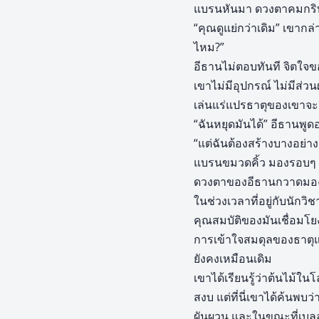
แบรนหันมา ดวงตาคมกริ
“คุณดูแย่กว่าเดิม” เขากล
ไหม?”
อีธานไม่ตอบทันที จิตใจข
เขาไม่มีอุปกรณ์ ไม่มีส่ว
เล่นแร่แปรธาตุของเขาจะช
“ฉันหยุดมันได้” อีธานพู
“แต่ฉันต้องสร้างบางอย่าง 
แบรนขมวดคิ้ว มองรอบๆ ป่า
ดวงตาของอีธานกวาดมองพื้นด
ในช่วงเวลาที่อยู่กับนักว
คุณสมบัติของมันเชื่อมโยง
การเข้าใจสมดุลของธาตุแ
ยังคงเหมือนเดิม
เขาได้เรียนรู้ว่าต้นไม้ใ
สงบ แต่ที่นี่เขาได้ค้นพบ
ผันผวน และในขณะที่เบลลา