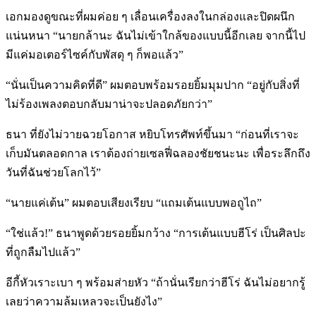
เอกมองดูขณะที่ผมค่อย ๆ เลื่อนเครื่องลงในกล่องและปิดผนึก
แน่นหนา “นายกล้านะ ฉันไม่เข้าใกล้ของแบบนี้อีกเลย จากนี้ไป
มีแค่มอเตอร์ไซค์กับพัสดุ ๆ ก็พอแล้ว”
“นั่นเป็นความคิดที่ดี” ผมตอบพร้อมรอยยิ้มมุมปาก “อยู่กับสิ่งที่
ไม่ร้องเพลงตอบกลับมาน่าจะปลอดภัยกว่า”
ธนา ที่ยังไม่วายฉวยโอกาส หยิบโทรศัพท์ขึ้นมา “ก่อนที่เราจะ
เก็บมันตลอดกาล เราต้องถ่ายเซลฟี่ฉลองชัยชนะนะ เพื่อระลึกถึง
วันที่ฉันช่วยโลกไว้”
“นายแค่เต้น” ผมตอบเสียงเรียบ “แถมเต้นแบบพอถูไถ”
“ใช่แล้ว!” ธนาพูดด้วยรอยยิ้มกว้าง “การเต้นแบบฮีโร่ เป็นศิลปะ
ที่ถูกลืมไปแล้ว”
อีกี้หัวเราะเบา ๆ พร้อมส่ายหัว “ถ้านั่นเรียกว่าฮีโร่ ฉันไม่อยากรู้
เลยว่าความล้มเหลวจะเป็นยังไง”