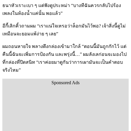
ธนาหัวเราะเบา ๆ แต่ฟังดูประหม่า “บางทีฉันควรกลับไปร้อง
เพลงในห้องน้ำแค่นั้น พอแล้ว”
อีกี้เลิกคิ้วถามผม “เราแน่ใจเหรอว่าล็อกมันไว้พอ? เจ้าสิ่งนี้ดูไม่
เหมือนจะยอมแพ้ง่าย ๆ เลย”
ผมถอนหายใจ พลางดึงกล่องเข้ามาใกล้ “ตอนนี้มันถูกกักไว้ แต่
คืนนี้ฉันจะเพิ่มการป้องกัน และพรุ่งนี้…” ผมลังเลก่อนจะมองไป
ที่กล่องที่ปิดสนิท “เราค่อยมาดูกันว่าการเผามันจะเป็นคำตอบ
จริงไหม”
Sponsored Ads