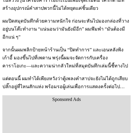
ในหัววิ่งวุ่น เครื่องคาราโอเกะเป็นเพียงจุดเริ่มต้น ใครก็ตามที่
สร้างอุปกรณ์คำสาปพวกนี้ไม่ได้หยุดแค่ชิ้นเดียว
ผมปิดสมุดบันทึกด้วยความหนักใจ ก่อนจะหันไปมองกล่องที่วาง
อยู่บนโต๊ะทำงาน “แน่นอนว่ามันยังมีอีก” ผมพึมพำ “มันต้องมี
อีกแน่ ๆ”
จากนั้นผมพลิกป้ายหน้าร้านเป็น “ปิดทำการ” และเอนหลังพิง
เก้าอี้ มองขึ้นไปที่เพดาน พรุ่งนี้ผมจะจัดการกับเครื่อง
คาราโอเกะ—และความน่ากลัวใหม่ที่สมุดบันทึกเล่มนี้ชี้ทางไป
แต่ตอนนี้ ผมทำได้เพียงหวังว่าตู้เพลงคำสาปจะยังไม่ได้ถูกเสียบ
ปลั๊กอยู่ที่ไหนสักแห่ง พร้อมรอผู้เล่นเพื่อการแสดงครั้งต่อไป…
Sponsored Ads