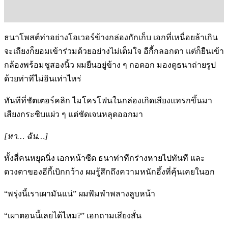
ธนาโพสต์ท่าอย่างโอเวอร์ข้างกล่องกักเก็บ เอกที่เหนื่อยล้าเกิน
จะเถียงก็ยอมเข้าร่วมด้วยอย่างไม่เต็มใจ อีกี้กลอกตา แต่ก็ยืนเข้า
กล้องพร้อมชูสองนิ้ว ผมยืนอยู่ข้าง ๆ กอดอก มองดูธนาถ่ายรูป
ด้วยท่าทีไม่อินเท่าไหร่
ทันทีที่ชัตเตอร์คลิก ไมโครโฟนในกล่องเกิดเสียงแทรกขึ้นมา
เสียงกระซิบแผ่ว ๆ แต่ชัดเจนหลุดออกมา
[หา… ฉัน…]
ทั้งสี่คนหยุดนิ่ง เอกหน้าซีด ธนาท่าทีกร่างหายไปทันที และ
ดวงตาของอีกี้เบิกกว้าง ผมรู้สึกถึงความหนักอึ้งที่คุ้นเคยในอก
“พรุ่งนี้เราเผามันแน่” ผมพึมพำพลางลูบหน้า
“เผาตอนนี้เลยได้ไหม?” เอกถามเสียงสั่น