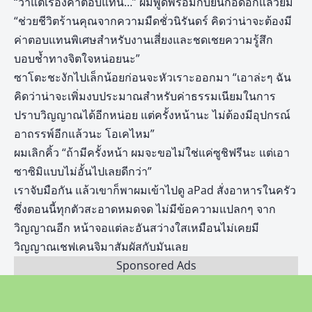
“ว่าแต่เรื่องค่าตอบแทน…” ผมพูดพร้อมกับยืนกอดอกแล้วยิ้ม
“ช่วยชีวิตร้านคุณจากความมืดชั่วนิรันดร์ คิดว่าน่าจะต้องมี
ค่าตอบแทนพิเศษสำหรับงานเสี่ยงและชดเชยความรู้สึก
บอบช้ำทางจิตใจหน่อยนะ”
ซาโตะชะงักไปเล็กน้อยก่อนจะหัวเราะออกมา “เอาล่ะๆ ฉัน
คิดว่าน่าจะเพิ่มงบประมาณสำหรับค่าธรรมเนียมในการ
ปราบวิญญาณได้อีกหน่อย แต่ครั้งหน้านะ ไม่ต้องมีอุปกรณ์
อาถรรพ์อีกแล้วนะ โอเคไหม”
ผมเลิกคิ้ว “ถ้ามีครั้งหน้า ผมจะขอไม่ใช่แค่ซูชิฟรีนะ แต่เอา
ซาซิมิแบบไม่อั้นไปเลยดีกว่า”
เราจับมือกัน แล้วเขาก็พาผมเข้าไปดู aPad สั่งอาหารในครัว
ซึ่งตอนนี้ทุกตัวสะอาดหมดจด ไม่มีข้อความแปลกๆ จาก
วิญญาณอีก หน้าจอแต่ละอันสว่างใสเหมือนไม่เคยมี
วิญญาณเชฟเคนจิมาสัมผัสกับมันเลย
Sponsored Ads