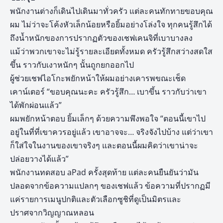
พนักงานต่างก็เดินไปเดินมาทั่วครัว แต่ละคนทักทายขอบคุณ
ผม ไม่ว่าจะโค้งหัวเล็กน้อยหรือยิ้มอย่างโล่งใจ ทุกคนรู้สึกได้
ถึงน้ำหนักของการปรากฏตัวของเชฟเคนจิที่เบาบางลง
แม้ว่าพวกเขาจะไม่รู้รายละเอียดทั้งหมด ครัวรู้สึกสว่างสดใส
ขึ้น ราวกับเงาหนักๆ นั้นถูกยกออกไป
ผู้ช่วยเชฟไอโกะพยักหน้าให้ผมอย่างเคารพขณะเช็ด
เคาน์เตอร์ “ขอบคุณนะคะ ครัวรู้สึก… เบาขึ้น ราวกับว่าเขา
ได้พักผ่อนแล้ว”
ผมพยักหน้าตอบ ยิ้มเล็กๆ ด้วยความพึงพอใจ “ตอนนี้เขาไป
อยู่ในที่ที่เขาควรอยู่แล้ว เขาอาจจะ… จริงจังไปบ้าง แต่ว่าเขา
ก็ใส่ใจในงานของเขาจริงๆ และตอนนี้ผมคิดว่าเขาน่าจะ
ปล่อยวางได้แล้ว”
พนักงานทดสอบ aPad ครั้งสุดท้าย แต่ละคนยืนยันว่ามัน
ปลอดจากข้อความแปลกๆ ของเชฟแล้ว ข้อความที่ปรากฏมี
แค่รายการเมนูปกติและตัวเลือกซูชิที่ดูเป็นมิตรและ
ปราศจากวิญญาณหลอน