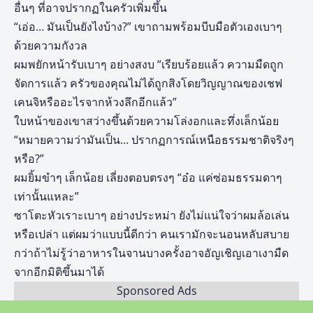
อื่นๆ ที่อาจปรากฏในครัวเพิ่มขึ้น
“เอ่อ… มันเป็นยังไงบ้าง?” เขาถามพร้อมบีบมือตัวเองเบาๆ
ด้วยความกังวล
ผมพยักหน้ารับเบาๆ อย่างสงบ “เรียบร้อยแล้ว ความมืดถูก
จัดการแล้ว ครัวของคุณไม่ได้ถูกสิงโดยวิญญาณของเชฟ
เคนจิหรืออะไรจากห้วงลึกอีกแล้ว”
ใบหน้าของเขาสว่างขึ้นด้วยความโล่งอกและทึ่งเล็กน้อย
“หมายความว่ามันเป็น… ปรากฏการณ์เหนือธรรมชาติจริงๆ
หรือ?”
ผมยิ้มขำๆ เล็กน้อย เลี่ยงตอบตรงๆ “อ๋อ แค่ซ่อมธรรมดาๆ
เท่านั้นแหละ”
ซาโตะหัวเราะเบาๆ อย่างประหม่า ยังไม่แน่ใจว่าผมล้อเล่น
หรือเปล่า แต่ผมว่าแบบนี้ดีกว่า คนเรามักจะนอนหลับสบาย
กว่าถ้าไม่รู้ว่าอาหารในจานบางครั้งอาจอัญเชิญเอาเงามืด
จากอีกมิติขึ้นมาได้
Sponsored Ads