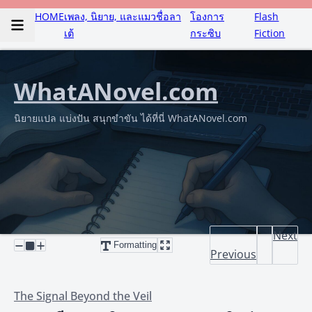
HOME
เพลง, นิยาย, และแมวชื่อลา
โองการ
Flash
เต้
กระซิบ
Fiction
WhatANovel.com
นิยายแปล แบ่งปัน สนุกขำขัน ได้ที่นี่ WhatANovel.com
Next
Formatting
Previous
The Signal Beyond the Veil