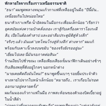
พักหายใจจากเรื่องราวเหนือธรรมชาติ
“ธนา”
ผมพูดพลางหมุนแก้วกาแฟที่เหลืออยู่ในมือ
“ปีนี้มัน…
เหนื่อยเกินไปหน่อยไหม”
ธนาหัวเราะพรืด น้ำอัดลมในมือกระเพื่อมเล็กน้อย
“เรียกว่า
ยุคสมัยแห่งความบ้าคลั่งเถอะ เราสู้กับเครื่องคาราโอเกะผี
สิง
, เปียโนต้องคำสาป และอย่าลืมประตูมิติสู่ห้วงลึก”
“จริงๆ แล้ว มันแค่ ‘บทโหมโรงสู่ห้วงลึก’ ต่างหาก”
ผมแก้
พร้อมกับเคาะนิ้วลงบนขมับ
“ของจริงยังรออยู่นะ”
“เยี่ยมไปเลย นี่มันรอภาคต่อสินะ”
ร้านเงียบไปชั่วขณะ เหลือเพียงเสียงเข็มนาฬิกาเดินอย่างช้าๆ
กับเสียงพลุที่ดังอยู่ไกลๆ นอกหน้าต่าง
“นายเคยคิดถึงมันไหม?”
ธนาพูดขึ้นเบาๆ รอยยิ้มประจำตัว
จางหายไปจากใบหน้าเล็กน้อย
“หมายถึง… เราเกือบไม่รอด
ออกมาอยู่หลายครั้ง”
ผมก้มมองแก้วกาแฟในมือ ภาพสะท้อนของตัวเองบิดเบี้ยวอยู่
ในน้ำสีดำ
“บ่อยกว่าที่อยากยอมรับซะอีก”
ผมพูดเสียงแผ่ว
“แต่เรายังอยู่