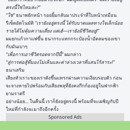
ตรงนี้ใช่ไหมล่ะ
?”
“ใช่”
ธนาพยักหน้า รอยยิ้มกลับมาประจำที่ใบหน้าเหมือน
รีเซ็ตอัตโนมัติ
“เรายังอยู่ตรงนี้ ได้รับบาดแผลทางใจเล็กน้อย
รายได้ไม่คุ้มความเสี่ยง แต่เฮ้—เรายังมีชีวิตอยู่!”
ผมยกแก้วกาแฟขึ้น ธนากระแทกกระป๋องน้ำอัดลมของเขา
กับมันเบาๆ
“เพื่อการเอาชีวิตรอดจากปีนี้”
ผมกล่าว
“สู่การต่อสู้ที่มองไม่เห็นและค่าล่วงเวลาที่แสนไร้สาระ!”
ธนาเสริม
เสียงหัวเราะของเราดังขึ้นแทรกผ่านความเงียบรอบตัว ก่อน
จะจางหายไปพร้อมกับเสียงพลุที่ยังคงกึกก้องอยู่ในฟากฟ้า
ยามราตรี
อย่างน้อย… ในคืนนี้ เราก็ยังอยู่ตรงนี้ พร้อมที่จะเผชิญกับปี
ใหม่ที่กำลังจะมาถึงอีกครั้ง
Sponsored Ads