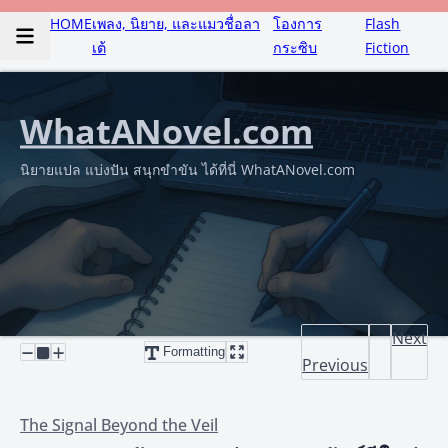
HOME
เพลง, นิยาย, และแมวชื่อลา
โองการ
Flash
เต้
กระซิบ
Fiction
WhatANovel.com
นิยายแปล แบ่งปัน สนุกขำขัน ได้ที่นี่ WhatANovel.com
Next
Formatting
Previous
The Signal Beyond the Veil