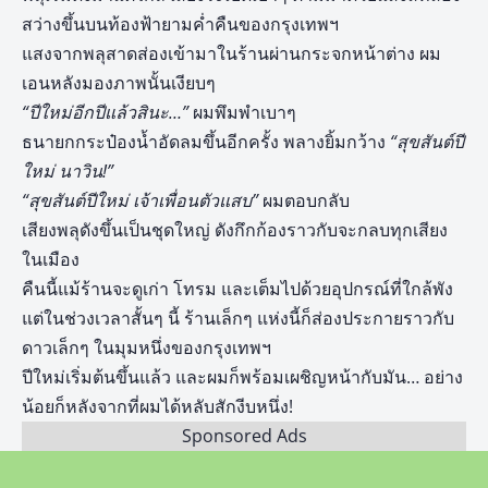
สว่างขึ้นบนท้องฟ้ายามค่ำคืนของกรุงเทพฯ
แสงจากพลุสาดส่องเข้ามาในร้านผ่านกระจกหน้าต่าง ผม
เอนหลังมองภาพนั้นเงียบๆ
“ปีใหม่อีกปีแล้วสินะ…”
ผมพึมพำเบาๆ
ธนายกกระป๋องน้ำอัดลมขึ้นอีกครั้ง พลางยิ้มกว้าง
“สุขสันต์ปี
ใหม่ นาวิน!”
“สุขสันต์ปีใหม่ เจ้าเพื่อนตัวแสบ”
ผมตอบกลับ
เสียงพลุดังขึ้นเป็นชุดใหญ่ ดังกึกก้องราวกับจะกลบทุกเสียง
ในเมือง
คืนนี้แม้ร้านจะดูเก่า โทรม และเต็มไปด้วยอุปกรณ์ที่ใกล้พัง
แต่ในช่วงเวลาสั้นๆ นี้ ร้านเล็กๆ แห่งนี้ก็ส่องประกายราวกับ
ดาวเล็กๆ ในมุมหนึ่งของกรุงเทพฯ
ปีใหม่เริ่มต้นขึ้นแล้ว และผมก็พร้อมเผชิญหน้ากับมัน… อย่าง
น้อยก็หลังจากที่ผมได้หลับสักงีบหนึ่ง!
Sponsored Ads