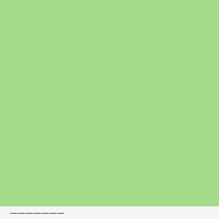
———————