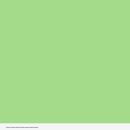
———————