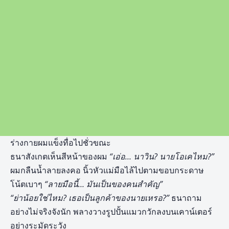
ร่างกายผมแข็งทื่อไปชั่วขณะ
ธนาสังเกตเห็นสีหน้าของผม
“เอ่อ… นาวิน
? นายโอเคไหม?”
ผมกลืนน้ำลายลงคอ นิ้วหัวแม่มือไล้ไปตามขอบกระดาษ
โน้ตเบาๆ
“ลายมือนี้… มันเป็นของคนสำคัญ”
“ย่าน้อยใช่ไหม? เธอเป็นลูกค้าของนายเหรอ?”
ธนาถาม
อย่างไม่จริงจังนัก พลางวางรูปปั้นแมวกวักลงบนเคาน์เตอร์
อย่างระมัดระวัง