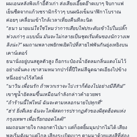
ผมเอนหลังพิงเก้าอี้ตัวเก่า ส่งเสียงเอี๊ยดอ๊าดเบาๆ จิบกาแฟ
เย็นชืดจากแก้วเซรามิกร้าวๆ บนผนังเข็มนาฬิกาโบราณ
ค่อยๆ เคลื่อนเข้าใกล้เวลาเที่ยงคืนทีละนิด
“ธนา นายแน่ใจใช่ไหมว่าการเสียบไฟประดับเข้าไปในปลั๊ก
พ่วงเก่าๆ แบบนั้น มันจะไม่กลายเป็นชุดเริ่มต้นของนักวางเพ
ลิงน่ะ?”
ผมถามพลางพยักพเยิดไปที่สายไฟพันกันยุ่งเหยิงบน
เคาน์เตอร์
ธนานั่งอยู่บนสตูลตัวสูง ถือกระป๋องน้ำอัดลมกลิ่นแตงโมไว้
อย่างมั่นคง เขาสวมหมวกปาร์ตี้ปีใหม่สีฉูดฉาดเอียงไปข้าง
หนึ่งอย่างไร้สไตล์
“นาวิน เพื่อนรัก ถ้าพวกเราจะไป เราก็ต้องไปอย่างมีสีสัน!”
เขาชูน้ำอัดลมขึ้นเหมือนกำลังกล่าวคำอวยพร
“ถ้าร้านนี้ไฟไหม้ ฉันจะตามหลอกนายไปทุกที่”
“ฮ่า! ยิ่งดีเลย ฉันจะไลฟ์สดการปรากฏตัวของผีสุดฮ็อตแห่ง
กรุงเทพฯ เพื่อเรียกยอดไลค์!”
ผมถอนหายใจ กลอกตาไปมา แต่ก็อดยิ้มมุมปากไม่ได้ เสียง
พลุเริ่มดังมาแต่ไกล เสียงระเบิดเบาๆ ตามมาด้วยแสงสีที่ส่อง