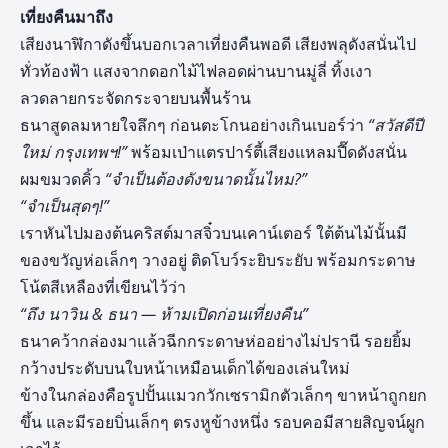
เที่ยงคืนมาถึง
เสียงนาฬิกาดังขึ้นบอกเวลาเที่ยงคืนพอดี เสียงพลุดังสนั่นไป
ทั่วท้องฟ้า แสงจากดอกไม้ไฟลอดผ่านบานมู่ลี่ ทิ้งเงา
ลวดลายกระจัดกระจายบนพื้นร้าน
ธนาสูดลมหายใจลึกๆ ก่อนตะโกนอย่างเกินเบอร์ว่า
“สวัสดีปี
ใหม่ กรุงเทพฯ!”
พร้อมเป่าแตรปาร์ตี้เสียงแหลมปี๊ดดังสนั่น
ผมขมวดคิ้ว
“จำเป็นต้องดังขนาดนั้นไหม
?”
“จำเป็นสุดๆ!”
เราหันไปมองต้นคริสต์มาสจิ๋วบนเคาน์เตอร์ ใต้ต้นไม้นั้นมี
ของขวัญห่อเล็กๆ วางอยู่ ติดโบว์ระยิบระยับ พร้อมกระดาษ
โน้ตสีเหลืองที่เขียนไว้ว่า
“ถึง นาวิน & ธนา — ห้ามเปิดก่อนเที่ยงคืน”
ธนาคว้ากล่องมาแล้วฉีกกระดาษห่ออย่างไม่ปรานี รอยยิ้ม
กว้างประดับบนใบหน้าเหมือนเด็กได้ของเล่นใหม่
ข้างในกล่องคือรูปปั้นแมวกวักเซรามิกตัวเล็กๆ ขาหน้าถูกยก
ขึ้น และมีรอยบิ่นเล็กๆ ตรงหูข้างหนึ่ง รอบคอมีสายสิญจน์ผูก