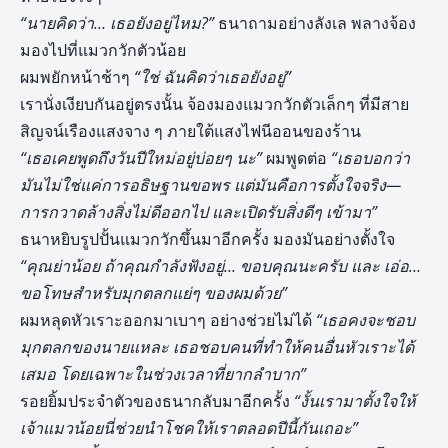
“นายคิดว่า… เธอยังอยู่ไหม?”
ธนาถามอย่างลังเล พลางจ้อง
มองไปที่แมวกวักตัวน้อย
ผมพยักหน้าช้าๆ
“ใช่ ฉันคิดว่าเธอยังอยู่”
เรานั่งเงียบกันอยู่ตรงนั้น จ้องมองแมวกวักตัวเล็กๆ ที่มีสาย
สิญจน์เรืองแสงจาง ๆ ภายใต้แสงไฟนีออนของร้าน
“เธอเคยพูดถึงวันปีใหม่อยู่บ่อยๆ นะ”
ผมพูดต่อ
“เธอบอกว่า
มันไม่ใช่แค่การอธิษฐานขอพร แต่มันคือการตั้งใจจริง—
การกวาดล้างสิ่งไม่ดีออกไป และเปิดรับสิ่งดีๆ เข้ามา”
ธนาหยิบรูปปั้นแมวกวักขึ้นมาอีกครั้ง มองมันอย่างตั้งใจ
“คุณย่าน้อย ถ้าคุณกำลังฟังอยู่… ขอบคุณนะครับ และ เอ่อ…
ขอโทษสำหรับมุกตลกแย่ๆ ของผมด้วย”
ผมหลุดหัวเราะออกมาเบาๆ อย่างช่วยไม่ได้
“เธอคงจะชอบ
มุกตลกของนายแหละ เธอชอบคนที่ทำให้คนอื่นหัวเราะได้
เสมอ โดยเฉพาะในช่วงเวลาที่ยากลำบาก”
รอยยิ้มประจำตัวของธนากลับมาอีกครั้ง
“งั้นเรามาตั้งใจให้
เจ้าแมวน้อยนี่ช่วยนำโชคให้เราตลอดปีนี้กันเถอะ”