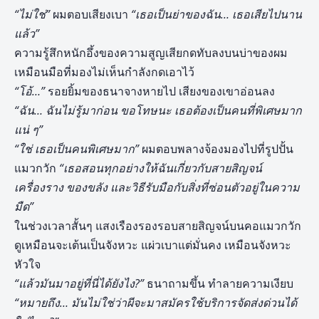
“ไม่ใช่”
ผมตอบเสียงเบา
“เธอเป็นย่าของฉัน… เธอเสียไปนาน
แล้ว”
ความรู้สึกหนักอึ้งของความสูญเสียกดทับลงบนบ่าของผม
เหมือนมือที่มองไม่เห็นกำลังกดเอาไว้
“โอ้…”
รอยยิ้มของธนาจางหายไป เสียงของเขาอ่อนลง
“ฉัน… ฉันไม่รู้มาก่อน ขอโทษนะ เธอต้องเป็นคนที่พิเศษมาก
แน่ ๆ”
“ใช่ เธอเป็นคนพิเศษมาก”
ผมตอบพลางจ้องมองไปที่รูปปั้น
แมวกวัก
“เธอสอนทุกอย่างให้ฉันเกี่ยวกับสายสิญจน์
เครื่องราง ของขลัง และวิธีรับมือกับสิ่งที่ซ่อนตัวอยู่ในความ
มืด”
ในช่วงเวลาสั้นๆ แสงเรืองรองรอบสายสิญจน์บนคอแมวกวัก
ดูเหมือนจะเต้นเป็นจังหวะ แผ่วเบาแต่มั่นคง เหมือนจังหวะ
หัวใจ
“แล้วมันมาอยู่ที่นี่ได้ยังไง?”
ธนาถามขึ้น ทำลายความเงียบ
“หมายถึง… มันไม่ใช่ว่าผีจะมาสมัครใช้บริการจัดส่งด่วนได้