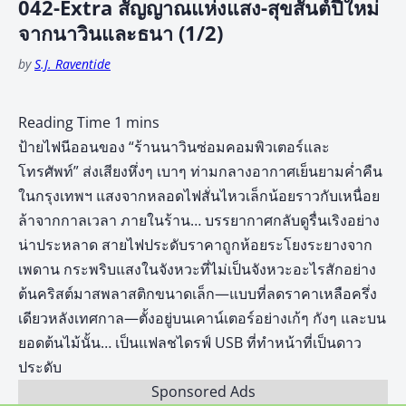
042-Extra สัญญาณแห่งแสง-สุขสันต์ปีใหม่
จากนาวินและธนา (1/2)
by
S.J. Raventide
ป้ายไฟนีออนของ “ร้านนาวินซ่อมคอมพิวเตอร์และ
โทรศัพท์” ส่งเสียงหึ่งๆ เบาๆ ท่ามกลางอากาศเย็นยามค่ำคืน
ในกรุงเทพฯ แสงจากหลอดไฟสั่นไหวเล็กน้อยราวกับเหนื่อย
ล้าจากกาลเวลา ภายในร้าน… บรรยากาศกลับดูรื่นเริงอย่าง
น่าประหลาด สายไฟประดับราคาถูกห้อยระโยงระยางจาก
เพดาน กระพริบแสงในจังหวะที่ไม่เป็นจังหวะอะไรสักอย่าง
ต้นคริสต์มาสพลาสติกขนาดเล็ก—แบบที่ลดราคาเหลือครึ่ง
เดียวหลังเทศกาล—ตั้งอยู่บนเคาน์เตอร์อย่างเก้ๆ กังๆ และบน
ยอดต้นไม้นั้น… เป็นแฟลชไดรฟ์ USB ที่ทำหน้าที่เป็นดาว
ประดับ
Sponsored Ads