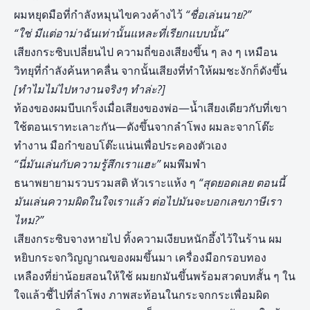
ผมหยุดมือที่กำลังหมุนไขควงค้างไว้
“ชื่อเล่นนาย
?”
“ใช่ มีแต่อาม่าฉันเท่านั้นแหละที่เรียกแบบนั้น”
เสียงกระซิบเปลี่ยนไป ความถี่ของเสียงขึ้น ๆ ลง ๆ เหมือน
วิทยุที่กำลังค้นหาคลื่น จากนั้นเสียงที่ทำให้ผมชะงักก็ดังขึ้น
[ทำไมไม่ไปหางานจริงๆ ทำล่ะ?]
ท้องของผมบีบเกร็งเมื่อเสียงของพ่อ—น้ำเสียงเดียวกับที่เขา
ใช้ตอนเราทะเลาะกัน—ดังขึ้นจากลำโพง ผมละจากโต๊ะ
ทำงาน มือกำขอบโต๊ะแน่นเพื่อประคองตัวเอง
“นี่มันเล่นกับความรู้สึกเราแฮะ”
ผมพึมพำ
ธนาพยายามรวบรวมสติ หัวเราะแห้ง ๆ
“สุดยอดเลย ตอนนี้
มันเล่นความผิดในใจเราแล้ว ต่อไปมันจะบอกเลขภาษีเรา
ไหม
?”
เสียงกระซิบจางหายไป ทิ้งความเงียบหนักอึ้งไว้ในร้าน ผม
หยิบกระจกวิญญาณของผมขึ้นมา เครื่องมือกรอบทอง
เหลืองที่ย่าน้อยสอนให้ใช้ ผมยกมันขึ้นพร้อมสวดบทสั้น ๆ ใน
ใจแล้วชี้ไปที่ลำโพง ภาพสะท้อนในกระจกกระเพื่อมผิด