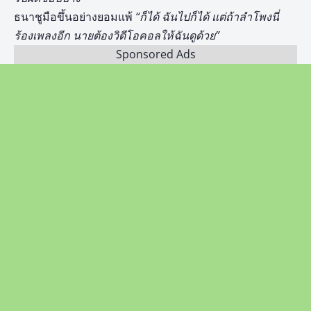
ธนาชูมือขึ้นอย่างยอมแพ้
“ก็ได้ ฉันไปก็ได้ แต่ถ้าลำโพงนี่
ร้องเพลงอีก นายต้องวิดีโอคอลให้ฉันดูด้วย”
Sponsored Ads