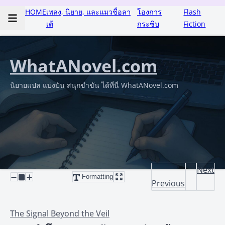
HOME
เพลง, นิยาย, และแมวชื่อลา
โองการ
Flash
เต้
กระซิบ
Fiction
WhatANovel.com
นิยายแปล แบ่งปัน สนุกขำขัน ได้ที่นี่ WhatANovel.com
Next
Formatting
Previous
The Signal Beyond the Veil