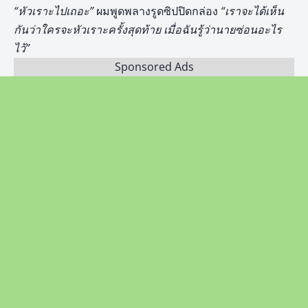
“หัวเราะไปเถอะ”
ผมพูดพลางรูดซิปปิดกล่อง
“เราจะได้เห็น
กันว่าใครจะหัวเราะครั้งสุดท้าย เมื่อฉันรู้ว่านายซ่อนอะไร
ไว้”
Sponsored Ads