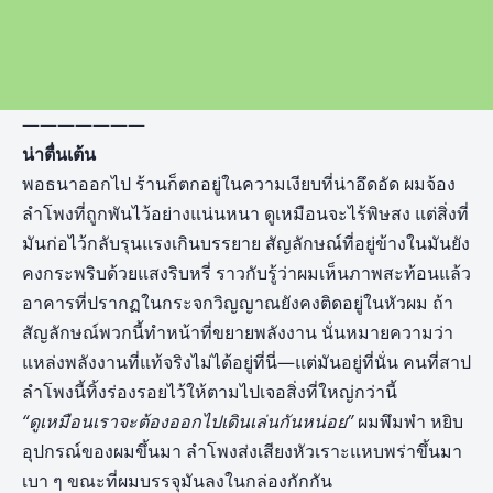
———————
น่าตื่นเต้น
พอธนาออกไป ร้านก็ตกอยู่ในความเงียบที่น่าอึดอัด ผมจ้อง
ลำโพงที่ถูกพันไว้อย่างแน่นหนา ดูเหมือนจะไร้พิษสง แต่สิ่งที่
มันก่อไว้กลับรุนแรงเกินบรรยาย สัญลักษณ์ที่อยู่ข้างในมันยัง
คงกระพริบด้วยแสงริบหรี่ ราวกับรู้ว่าผมเห็นภาพสะท้อนแล้ว
อาคารที่ปรากฏในกระจกวิญญาณยังคงติดอยู่ในหัวผม ถ้า
สัญลักษณ์พวกนี้ทำหน้าที่ขยายพลังงาน นั่นหมายความว่า
แหล่งพลังงานที่แท้จริงไม่ได้อยู่ที่นี่—แต่มันอยู่ที่นั่น คนที่สาป
ลำโพงนี้ทิ้งร่องรอยไว้ให้ตามไปเจอสิ่งที่ใหญ่กว่านี้
“ดูเหมือนเราจะต้องออกไปเดินเล่นกันหน่อย”
ผมพึมพำ หยิบ
อุปกรณ์ของผมขึ้นมา ลำโพงส่งเสียงหัวเราะแหบพร่าขึ้นมา
เบา ๆ ขณะที่ผมบรรจุมันลงในกล่องกักกัน