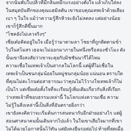
จากนั้นพับใบปลิวที่มีกลิ่นหมึกแรงอย่างตั้งใจ แล้วเก็บใส่ลง
ในสมุดบันทึกของคุณแฮมิลตัน เขาขอบคุณเทพเจ้าด้วยเสียง
เบา ๆ ในใจ แม้ว่าความรู้สึกหิวจะยังไม่ลดลง แต่อย่างน้อย
เขาก็รู้สึกดีขึ้นมาก
“โชคยังไม่เลวจริงๆ”
เซี่ยเต๋อคิดอยู่ในใจ เมื่อรู้ว่ามาดามลา โซยาที่ถูกติดตามข้า
ไปในสโมสร เธอจะไม่ออกมาภายในหนึ่งหรือสองชั่วโมง ดัง
นั้นเขาจึงสงสัยว่าเขาจะคุยกับมิชชันนารีได้ไหม
ความเชื่อในเทพเจ้าเป็นสากลในโลกนี้ แต่ผู้ที่ไม่เชื่อใน
เทพเจ้าเป็นชนกลุ่มน้อยในหมู่ชนกลุ่มน้อย แน่นอน ตราบใด
ที่คุณไม่ตะโกนต่อสาธารณะว่าคุณไม่ไว้วางใจเทพเจ้าก็ไม่
เป็นไร แต่เซี่ยเต๋อตั้งใจที่จะเรียนรู้เพิ่มเติมเกี่ยวกับสิ่งที่เรียก
ว่าเทพเจ้าที่ชอบธรรมเหล่านี้ ในโลกแห่งความเชื่อ ความ
ไม่รู้ในสิ่งเหล่านี้เป็นสิ่งที่อันตรายยิ่งกว่า
เขายังคงคิดว่าจะเริ่มต้นการสนทนากับอีกฝ่ายอย่างไร แต่ผู้
สอนศาสนาคนนั้นเดินจากไปแล้ว ในใจเขาเสียใจมากที่เขา
ไม่ได้ฉวยโอกาสนั้นไว้ทัน แต่ยังคงยืนรอต่อไป ท้ายที่สุดเมื่อ