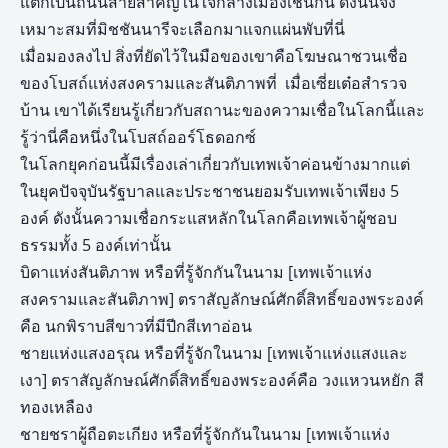
แต่ก็เป็นถนนสายสำคัญในใจกลางเมืองเช่นกัน ดังนั้นจึง
เหมาะสมที่มิชชันนารีจะเลือกมาแจกแผ่นพับที่นี่
เมื่อมองลงไป สิ่งที่ยัดไว้ในมือของเขาคือโฆษณาชวนเชื่อ
ของโบสถ์แห่งสงครามและสันติภาพที่ เมื่อเซี่ยเต๋อสำรวจ
บ้าน เขาได้เรียนรู้เกี่ยวกับสถานะของความเชื่อในโลกนี้และ
รู้ว่านี่คือหนึ่งในโบสถ์ออร์โธดอกซ์
ในโลกยุคก่อนนี้มีเรื่องเล่าเกี่ยวกับเทพเจ้าค่อนข้างมากแต่
ในยุคปัจจุบันรัฐบาลและประชาชนยอมรับเทพเจ้าเพียง 5
องค์ ดังนั้นความเชื่อกระแสหลักในโลกคือเทพเจ้าผู้ชอบ
ธรรมทั้ง 5 องค์เท่านั้น
บิดาแห่งสันติภาพ หรือที่รู้จักกันในนาม [เทพเจ้าแห่ง
สงครามและสันติภาพ] ตราสัญลักษณ์ศักดิ์สิทธิ์ของพระองค์
คือ นกพิราบสีขาวที่มีปีกสีเทาอ่อน
ชายแห่งแสงอรุณ หรือที่รู้จักในนาม [เทพเจ้าแห่งแสงและ
เงา] ตราสัญลักษณ์ศักดิ์สิทธิ์ของพระองค์คือ วงแหวนหยัก สี
ทองเหลือง
ชายชราผู้ถือตะเกียง หรือที่รู้จักกันในนาม [เทพเจ้าแห่ง