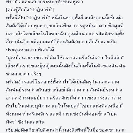
พร่ามัว และเสียงกระซิบก็ดังขึ้นที่หูเขา
[คุณรู้สึกถึง ‘ปาฏิหาริย์’]
ครั้งนี้เป็น “ปาฏิหาริย์” หนึ่งในธาตุทั้งสี่ จนถึงตอนนี้เซี่ยเต๋อ
สัมผัสได้เกือบทุกธาตุยกเว้นเพียง [การดูหมิ่น] ตามข้อมูลที่
กล่าวถึงโดยเสียงในใจของฉัน ดูเหมือนว่าการสัมผัสธาตุทั้ง
สี่เท่านั้นจึงจะมีคุณสมบัติที่จะสัมผัสความลึกลับและเปิด
ประตูแห่งความพิเศษได้
“ดูเหมือนจะง่ายกว่าที่คิด ใช้เวลาแค่ครึ่งวันก็สามในสี่แล้ว”
เสียงหัวเราะของผู้หญิงคนนั้นดังขึ้นอีกครั้งในหัวของฉัน มัน
ช่างสวยงามจริงๆ
คริสตจักรออร์โธดอกซ์ทั้งห้าไม่ได้เป็นศัตรูกัน และความ
สัมพันธ์ระหว่างกันอย่างน้อยก็ดีกว่าความสัมพันธ์ระหว่าง
อาณาจักรมนุษย์มาก คริสตจักรมีความแข็งแกร่งแตกต่าง
กันไปในแต่ละภูมิภาค แต่ในโทเบสก์ ไข่มุกแห่งทิศเหนือ มี
ทั้งหมด ห้าคริสตจักร และมีการแข่งขันที่ค่อนข้าง “เป็น
มิตร” ซึ่งกันและกัน
เซี่ยเต๋อคิดเกี่ยวกับสิ่งเหล่านี้ มองสิ่งพิมพ์ในมือของเขา และ