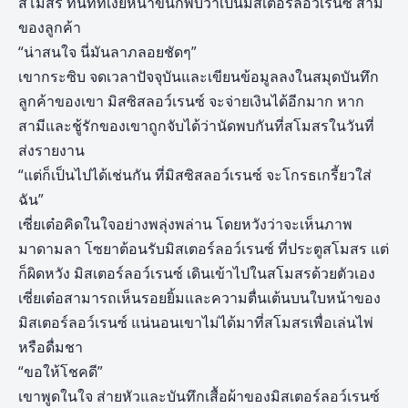
สโมสร ทันทีที่เงยหน้าขึ้นก็พบว่าเป็นมิสเตอร์ลอว์เรนซ์ สามี
ของลูกค้า
“น่าสนใจ นี่มันลาภลอยชัดๆ”
เขากระซิบ จดเวลาปัจจุบันและเขียนข้อมูลลงในสมุดบันทึก
ลูกค้าของเขา มิสซิสลอว์เรนซ์ จะจ่ายเงินได้อีกมาก หาก
สามีและชู้รักของเขาถูกจับได้ว่านัดพบกันที่สโมสรในวันที่
ส่งรายงาน
“แต่ก็เป็นไปได้เช่นกัน ที่มิสซิสลอว์เรนซ์ จะโกรธเกรี้ยวใส่
ฉัน”
เซี่ยเต๋อคิดในใจอย่างพลุ่งพล่าน โดยหวังว่าจะเห็นภาพ
มาดามลา โซยาต้อนรับมิสเตอร์ลอว์เรนซ์ ที่ประตูสโมสร แต่
ก็ผิดหวัง มิสเตอร์ลอว์เรนซ์ เดินเข้าไปในสโมสรด้วยตัวเอง
เซี่ยเต๋อสามารถเห็นรอยยิ้มและความตื่นเต้นบนใบหน้าของ
มิสเตอร์ลอว์เรนซ์ แน่นอนเขาไม่ได้มาที่สโมสรเพื่อเล่นไพ่
หรือดื่มชา
“ขอให้โชคดี”
เขาพูดในใจ ส่ายหัวและบันทึกเสื้อผ้าของมิสเตอร์ลอว์เรนซ์