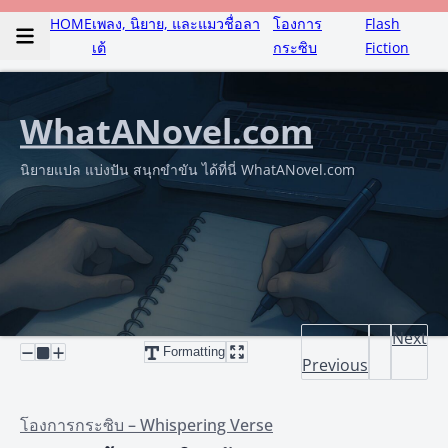
HOME
เพลง, นิยาย, และแมวชื่อลา
โองการ
Flash
เต้
กระซิบ
Fiction
WhatANovel.com
นิยายแปล แบ่งปัน สนุกขำขัน ได้ที่นี่ WhatANovel.com
Next
Formatting
Previous
โองการกระซิบ – Whispering Verse