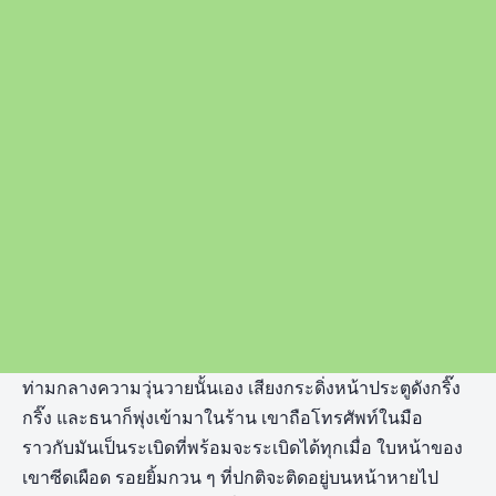
ท่ามกลางความวุ่นวายนั้นเอง เสียงกระดิ่งหน้าประตูดังกริ๊ง
กริ๊ง และธนาก็พุ่งเข้ามาในร้าน เขาถือโทรศัพท์ในมือ
ราวกับมันเป็นระเบิดที่พร้อมจะระเบิดได้ทุกเมื่อ ใบหน้าของ
เขาซีดเผือด รอยยิ้มกวน ๆ ที่ปกติจะติดอยู่บนหน้าหายไป