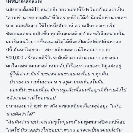
ปริศนายิ่งลึกลงไป
หลังจากตั้งสติได้ ธนาอธิบายว่าแอปนี้โปรโมตตัวเองว่าเป็น
“ล่ามทำนายความฝัน” ที่วิเคราะห์จิตใต้สำนึกเพื่อทำนายเลข
หวย แต่หลังจากใช้ไปหนึ่งสัปดาห์ ความฝันของเขาเริ่ม
ชัดเจนและน่ากลัวขึ้น ทุกคืนจบลงด้วยตัวเลขสีเลือดพวกนั้น
ผมเริ่มสนใจมากขึ้นจนอดไม่ได้ที่จะเปิดแล็ปท็อปค้นหาแอ
ปนี้ มันหาไม่ยาก—เพราะมียอดดาวน์โหลดมากกว่า
500,000 ครั้งและมีรีวิวระดับห้าดาวจำนวนมากอย่างน่า
ตกใจ แต่ท่ามกลางคำชมกลับมีเรื่องราวสยองขวัญแฝงอยู่
– ผู้ใช้เล่าว่าฝันร้ายของพวกเขาแย่ลงเรื่อย ๆ ทุกคืน
– มีรายงานว่าเห็นเงาลาง ๆ อยู่ตามมุมห้องในฝัน
– และที่น่าขนลุกที่สุด มีการพูดถึงเพื่อนหรือญาติที่หายตัวไป
หลังจากดาวน์โหลดแอป
ธนามองมาด้วยท่าทางกังวลขณะที่ผมเลื่อนดูข้อมูล
“แล้ว…
นายคิดว่าไง
?”
“ฉันคิดว่านายน่าจะเล่นซูโดกุแทน”
ผมพูดพลางปิดแล็ปท็อป
“แต่ใช่ มีบางอย่างไม่ชอบมาพากล อาจจะเป็นแค่แกล้งกัน