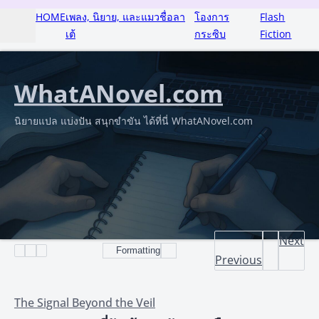
HOME
เพลง, นิยาย, และแมวชื่อลา
โองการ
Flash
เต้
กระซิบ
Fiction
WhatANovel.com
นิยายแปล แบ่งปัน สนุกขำขัน ได้ที่นี่ WhatANovel.com
Next
Formatting
Previous
The Signal Beyond the Veil