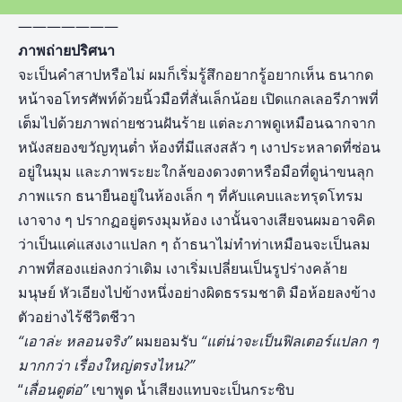
———————
ภาพถ่ายปริศนา
จะเป็นคำสาปหรือไม่ ผมก็เริ่มรู้สึกอยากรู้อยากเห็น ธนากด
หน้าจอโทรศัพท์ด้วยนิ้วมือที่สั่นเล็กน้อย เปิดแกลเลอรีภาพที่
เต็มไปด้วยภาพถ่ายชวนฝันร้าย แต่ละภาพดูเหมือนฉากจาก
หนังสยองขวัญทุนต่ำ ห้องที่มีแสงสลัว ๆ เงาประหลาดที่ซ่อน
อยู่ในมุม และภาพระยะใกล้ของดวงตาหรือมือที่ดูน่าขนลุก
ภาพแรก ธนายืนอยู่ในห้องเล็ก ๆ ที่คับแคบและทรุดโทรม
เงาจาง ๆ ปรากฏอยู่ตรงมุมห้อง เงานั้นจางเสียจนผมอาจคิด
ว่าเป็นแค่แสงเงาแปลก ๆ ถ้าธนาไม่ทำท่าเหมือนจะเป็นลม
ภาพที่สองแย่ลงกว่าเดิม เงาเริ่มเปลี่ยนเป็นรูปร่างคล้าย
มนุษย์ หัวเอียงไปข้างหนึ่งอย่างผิดธรรมชาติ มือห้อยลงข้าง
ตัวอย่างไร้ชีวิตชีวา
“เอาล่ะ หลอนจริง”
ผมยอมรับ
“แต่น่าจะเป็นฟิลเตอร์แปลก ๆ
มากกว่า เรื่องใหญ่ตรงไหน
?”
“
เลื่อนดูต่อ”
เขาพูด น้ำเสียงแทบจะเป็นกระซิบ