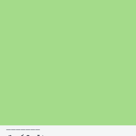
———————