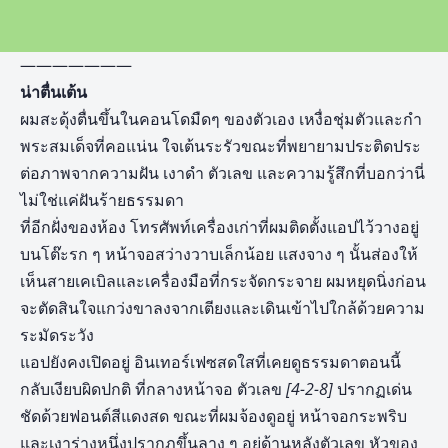
———————
น่าตื่นเต้น
ผมสะดุ้งตื่นขึ้นในคอนโดมืดๆ ของตัวเอง เหงื่อชุ่มตัวและกำ
พระสมเด็จที่คอแน่น ใจเต้นระรัวขณะที่พยายามประติดประ
ต่อภาพจากความฝัน เงาดำ ตัวเลข และความรู้สึกที่บอกว่านี่
ไม่ใช่แค่ฝันร้ายธรรมดา
ที่อีกฝั่งของห้อง โทรศัพท์เครื่องเก่าที่ผมติดตั้งแอปไว้วางอยู่
บนโต๊ะรก ๆ หน้าจอสว่างวาบเล็กน้อย แสงจาง ๆ นั้นส่องให้
เห็นสายเคเบิลและเครื่องมือที่กระจัดกระจาย ผมหยุดนิ่งก่อน
จะตัดสินใจแกว่งขาลงจากเตียงและเดินเข้าไปใกล้ด้วยความ
ระมัดระวัง
แอปยังคงเปิดอยู่ อินเทอร์เฟซสดใสที่เคยดูธรรมดาตอนนี้
กลับเงียบผิดปกติ ที่กลางหน้าจอ ตัวเลข
[4-2-8]
ปรากฏเด่น
ชัดด้วยฟอนต์สีแดงสด ขณะที่ผมจ้องดูอยู่ หน้าจอกระพริบ
และเงาร่างหนึ่งปรากฏขึ้นลาง ๆ อยู่ด้านหลังตัวเลข หัวของ