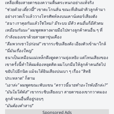
เหลือเพียงสายตาของความตื่นตระหนกอย่างแท้จริง
“ช่วยด้วย เดี๋ยวนี้!”
เขาตะโกนลั่น ขณะที่เดินฝ่าคิวลูกค้ามา
อย่างรวดเร็วแล้ววางโทรศัพท์ลงบนเคาน์เตอร์เสียงดัง
“ธนา เราคุยกันแล้วใช่ไหม
? มีระบบ มีคิว คนอื่นก็มีตัวตน
เหมือนกันนะ”
ผมพูดพลางผายมือไปทางลูกค้าคนอื่น ๆ ที่
กำลังมองเขาด้วยสายตาขุ่นเคือง
“ลืมพวกเขาไปก่อน!”
เขากระซิบเสียงดัง เอียงตัวเข้ามาใกล้
“นี่มันเรื่องใหญ่”
ธนาเป็นเหมือนแม่เหล็กดึงดูดความยุ่งเหยิง แต่โทนเสียงของ
เขาครั้งนี้ทำให้ผมต้องหยุดคิด ผมโบกมือให้ลูกค้าคนถัดไป
ขยับไปอีกนิด แม้จะได้ยินเสียงบ่นเบา ๆ เรื่อง “สิทธิ
ประหลาด” ก็ตาม
“เอาล่ะ”
ผมพูดขณะพับแขน
“คราวนี้นายทำอะไรพังอีกล่ะ
?”
“มันไม่ได้พัง!”
เขากระซิบเสียงเบา สายตาของเขากวาดมอง
ลูกค้าคนอื่นที่อยู่รอบๆ
“มันต้องคำสาป”
Sponsored Ads