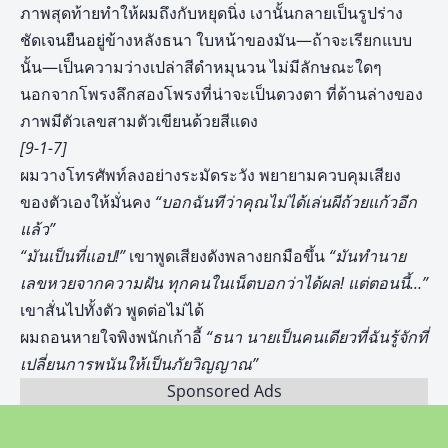
ภาพสุดท้ายทำให้ผมถึงกับหยุดนิ่ง เงานั้นกลายเป็นรูปร่าง
ชัดเจนยืนอยู่ข้างหลังธนา ใบหน้าของมัน—ถ้าจะเรียกแบบ
นั้น—เป็นความว่างเปล่าสีดำหมุนวน ไม่มีลักษณะใดๆ
นอกจากโพรงลึกสองโพรงที่น่าจะเป็นดวงตา ที่ด้านล่างของ
ภาพมีตัวเลขสามตัวเขียนด้วยสีแดง
[9-1-7]
ผมวางโทรศัพท์ลงอย่างระมัดระวัง พยายามควบคุมเสียง
ของตัวเองให้มั่นคง
“บอกฉันทีว่าคุณไม่ได้เล่นผีถ้วยแก้วอีก
แล้ว”
“มันเป็นที่แอป!”
เขาพูดเสียงดังพลางยกมือขึ้น
“มันทำนาย
เลขหวยจากความฝัน ทุกคนในเน็ตบอกว่าได้ผล! แต่ตอนนี้…”
เขาสั่นไปทั้งตัว พูดต่อไม่ได้
ผมถอนหายใจพิงพนักเก้าอี้
“ธนา นายเป็นคนเดียวที่ฉันรู้จักที่
เปลี่ยนการพนันให้เป็นภัยวิญญาณ”
Sponsored Ads