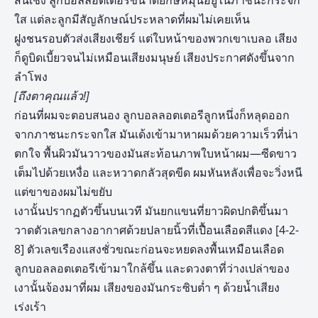
สิ้นเชิง ลูกบอลลอตเตอรีขนาดยักษ์หมุนอยู่ในภาชนะกระจก
ใส แต่ละลูกมีสัญลักษณ์ประหลาดที่ผมไม่เคยเห็น
ฝูงชนรอบตัวส่งเสียงเชียร์ แต่ใบหน้าของพวกเขาเบลอ เสียง
ก็ดูบิดเบี้ยวจนไม่เหมือนเสียงมนุษย์ เสียงประกาศดังขึ้นจาก
ลำโพง
[ถึงตาคุณแล้ว!]
ก่อนที่ผมจะตอบสนอง ลูกบอลลอตเตอรีลูกหนึ่งก็หลุดออก
จากภาชนะกระจกใส มันเด้งเข้ามาหาผมด้วยความเร็วที่น่า
ตกใจ พื้นผิวมันวาวของมันสะท้อนภาพใบหน้าผม—ซีดขาว
เต็มไปด้วยเหงื่อ และหวาดกลัวสุดขีด ผมหันหลังเพื่อจะวิ่งหนี
แต่ขาของผมไม่ขยับ
เงานั้นปรากฏตัวขึ้นบนเวที มันยกแขนที่ยาวผิดปกติขึ้นมา
วาดตัวเลขกลางอากาศด้วยปลายนิ้วที่เปื้อนเลือดสีแดง [4-2-
8] ตัวเลขเรืองแสงชั่วขณะก่อนจะหยดลงพื้นเหมือนเลือด
ลูกบอลลอตเตอรีเข้ามาใกล้ขึ้น และดวงตาที่ว่างเปล่าของ
เงานั้นจ้องมาที่ผม เสียงของมันกระซิบต่ำ ๆ ด้วยน้ำเสียง
เร่งเร้า