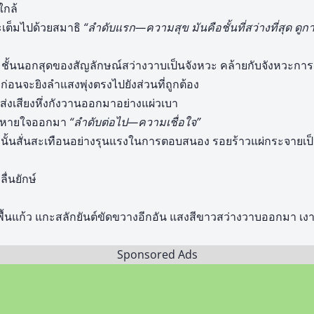
ใกล้
เต็มไปด้วยสมาธิ
“ลำดับแรก—ความสุข มันคือชั้นที่สว่างที่สุด ดู
ง ชั้นนอกสุดของสัญลักษณ์สว่างวาบเป็นจังหวะ คล้ายกับจังหวะกา
่อนจะยิงลำแสงพุ่งตรงไปยังส่วนที่ถูกต้อง
 ส่งเสียงหึ่งกังวานออกมาอย่างแผ่วเบา
มหายใจออกมา
“ลำดับต่อไป—ความเชื่อใจ”
่านั้นสั่นสะเทือนอย่างรุนแรงในการตอบสนอง รอยร้าวแผ่กระจายเ
ื่นยักษ์
นแก้ว แกะสลักยันต์ขัดขวางอีกอัน แสงสีขาวสว่างวาบออกมา เง
Sponsored Ads