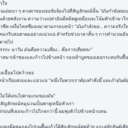
ัวใจ
นเอ่ยเบา ๆ ดวงตาของเธอจับจ้องไปที่สัญลักษณ์นั้น
“มันกำลังตอบ
ด้วยพลังงาน ความว่างเปล่าอันมืดมิดดูเหมือนจะโน้มตัวเข้ามาใกล
้วซีด เหงื่อไหลซึมลงมาตามกรอบหน้า
“มันกำลังขอ… ความจริงใจ ก
มกริบสบตาผมอย่างแน่วแน่ สำหรับช่วงเวลาสั้น ๆ การคำนวณอัน
งหายไป
ตรรกะ นาวิน มันคือความเสี่ยง… คือการเสียสละ”
พลาสมาเข้าซองและก้าวไปข้างหน้า รองเท้าบูทของเธอกระทบกับพื้น
อเอื้อมไปคว้าเธอ
บหน้าเรียบสงบและแน่วแน่
“หนึ่งในพวกเราต้องทำสิ่งนี้ และถ้ามันต
ไม่ได้เล่นไปตามเกมของมัน”
้น สัญลักษณ์หมุนวนเป็นพายุเหนือหัวเรา
ต่ก่อนที่เธอจะก้าวไปไกลกว่านี้ ผมพุ่งตัวไปข้างหน้าแทน
แทงมีดหมอลงไปบนพื้นแก้วใต้สัญลักษณ์สุดท้าย แกะสลักยันต์เพียงอ