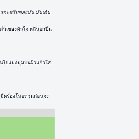
การกะพริบของมัน มันเต้น
รเต้นของหัวใจ หลินยกปืน
ป็นใยแมงมุมบนผิวแก้วใส
ามืดร้องโหยหวนก่อนจะ