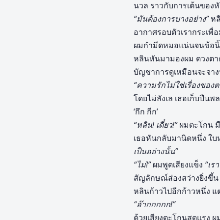
นวล ราวกับการเต้นของห
“มันต้องการบางอย่าง”
หลิ
อากาศรอบตัวเรากระเพื่อม
ผมกำมีดหมอแน่นจนข้อนิ
หลินหันมามองผม ดวงตาค
บัญชาการดูเหมือนจะจา
“ความรักไม่ใช่เรื่องของ
โดยไม่ลังเล เธอเก็บปืน
‘กึก กีก’
“หลิน! เดี๋ยว!”
ผมตะโกน มื
เธอหันกลับมานิดหนึ่ง ใ
เป็นอย่างนั้น”
“ไม่!”
ผมพูดเสียงแข็ง
“เรา
สัญลักษณ์ส่องสว่างยิ่งขึ
หลินก้าวไปอีกก้าวหนึ่ง แ
“อ๊ากกกกก!”
ด้วยเสียงตะโกนสุดแรง ผม