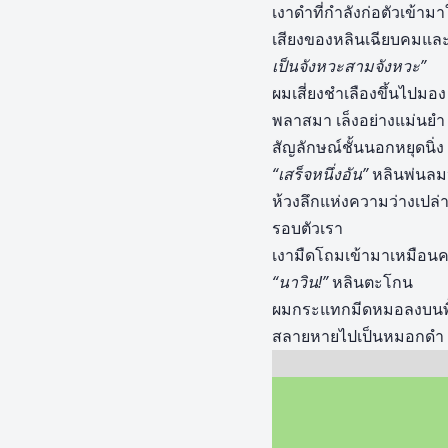
เงาดำที่กำลังก่อตัวเข้ามา
เสียงของหลินเฉียบคมและ
เป็นจังหวะสามจังหวะ”
ผมเสี่ยงชำเลืองขึ้นไปมอ
พลาสมา เล็งอย่างแม่นยำ ก
สัญลักษณ์ชั้นนอกหยุดนิ่ง
“เสร็จหนึ่งอัน”
หลินพ่นล
ห้วงลึกแห่งความว่างเปล
รอบตัวเรา
เงามืดโถมเข้ามาเหมือนคล
“นาวิน!”
หลินตะโกน
ผมกระแทกมีดหมอลงบนพื้
สลายหายไปเป็นหมอกดำ