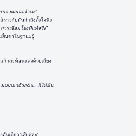
สนองต่อเจตจำนง”
้ราวกับมันกำลังตั้งใจฟัง
ารเชื่อมโยงที่แท้จริง”
เย็นชาในฐานะผู้
แก้วสะท้อนแสงด้วยเสียง
้องแลกมาด้วยฉัน… ก็ให้มัน
ันเดียว ‘เสียสละ’