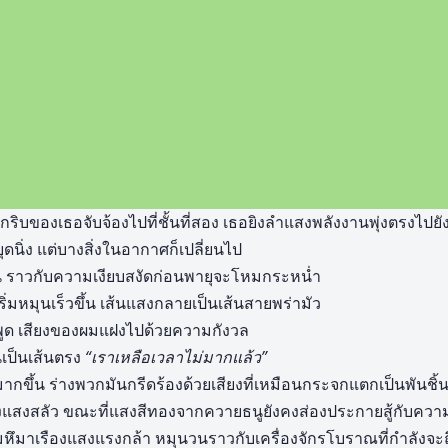
ริบของเธอจับจ้องไปที่ชั้นที่สอง เธอยิงลำแสงพลังงานพุ่งตรงไปยังจ
ุดนิ่ง แต่บางสิ่งในอากาศก็เปลี่ยนไป
้น ราวกับความเงียบสงัดก่อนพายุจะโหมกระหน่ำ
ริ่มหมุนเร็วขึ้น เส้นแสงกลายเป็นเส้นสายพร่ามัว
ูด เสียงของผมแฝงไปด้วยความกังวล
นเป็นเส้นตรง
“เราเหลือเวลาไม่มากแล้ว”
มากขึ้น ร่างพวกมันกรีดร้องด้วยเสียงที่เหมือนกระจกแตกเป็นพันชิ้
แสงสลัว ขณะที่แสงสีทองจากควายธนูยังคงส่องประกายสู้กับความ
หึมาเรืองแสงแรงกล้า หมุนวนราวกับเครื่องจักรโบราณที่กำลังจะ