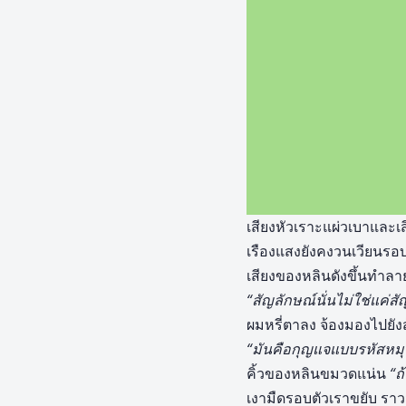
เสียงหัวเราะแผ่วเบาและเ
เรืองแสงยังคงวนเวียนรอบ
เสียงของหลินดังขึ้นทำลา
“สัญลักษณ์นั่นไม่ใช่แค่สั
ผมหรี่ตาลง จ้องมองไปยัง
“มันคือกุญแจแบบรหัสหมุน
คิ้วของหลินขมวดแน่น
“ถ
เงามืดรอบตัวเราขยับ ราวก