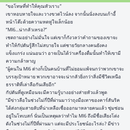
“ขอโทษที่ทำให้คุณหัวเราะ”
เขาหอบหายใจและวางขวดไวน์ลง จากนั้นนั่งลงบนเก้าอี้
หน้าโต๊ะด้วยความหดหู่ใจเล็กน้อย
“MI6…น่ากลัวเหรอ?”
เชดถามอย่างไม่มั่นใจ แต่เขาก็กังวลว่าคำถามของเขาจะ
ทำให้กัปตันรู้สึกไม่สบายใจ แต่ชายวัยกลางคนยังคง
แข็งแกร่ง แน่นอนว่า อาจเป็นได้ว่าเครื่องดื่มนั้นทำให้เขามี
ความกล้าหาญ
“ผู้คนใน MI6 ต่างก็เป็นคนบ้านที่ไม่ยอมแพ้จนกว่าพวกเขาจะ
บรรลุเป้าหมาย พวกเขาอาจจะน่ากลัวยิ่งกว่าสิ่งมีชีวิตเหนือ
ธรราติที่เล่าลือกันเสียอีก”
กัปตันที่ดูเหมือนจะมีความรู้บางอย่างส่ายหัวแล้วพูด
“มีข่าวลือในช่วงไม่กี่ปีที่ผ่านมาว่าถุงมือเทาของคาร์สันริค
ได้ส่งกลุ่มสายลับที่น่าเหลือเชื่อออกมาหลายคนแล้ว ซุ่มซ่อน
อยู่ในโทเบสก์ นั่นเป็นเหตุผลว่าทำไม MI6 ถึงมีชื่อเสียงโด่ง
ดังในช่วงไม่กี่ปีที่ผ่านมา แต่จะมีประโยชน์อะไรล่ะ? มีข่าว