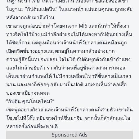
ในฐานะนักโทษ ในเวลาเดียวกัน เนื่องจากชื่อเสียงของเขา
ในฐานะ “กัปตันแปดปืน” ในแนวหน้า แน่นอนคุณจะถูกสงสัย
หลังจากกลับมาถึงบ้าน
เขาอาจถูกสอบปากคำโดยคนจาก MI6 และนั่นทำให้ทิ้งเงา
ทางจิตใจไว้บ้าง แม้ว่าอีกฝ่ายจะไม่ได้มองหากัปตันอย่างเห็น
ได้ชัดก็ตาม แต่ดูเหมือนว่าเจ้าหน้าที่วัยกลางคนเหมือนถูก
เปิดสวิตช์บางอย่างและตกอยู่ในความกลัวอย่างมาก
ความรู้สึกนี้แทบจะปลอบใจไม่ได้ กัปตันซุกตัวกับเข้ากำแพง
และไม่กล้าขยับตัว ราวกับว่าคนที่อยู่ชั้นล่างสามารถมอง
เห็นเขาผ่านกำแพงได้ ไม่มีการเคลื่อนไหวที่ชั้นล่างเป็นเวลา
นาน และเขาก็ค่อยๆ กลับมาเป็นปกติ แต่เชดเห็นว่าคอเสื้อ
ของเขาเปียกจนหมด
“กัปตัน คุณโอเคไหม?”
เชดพูดอย่างกังวล และเจ้าหน้าที่วัยกลางคนก็ส่ายหัว เขาเดิน
โซเซไปที่โต๊ะ หยิบขวดไวน์ขึ้นมาจิบ จากนั้นก็สำลักและไอ
หลายครั้งก่อนที่จะหายดี
Sponsored Ads