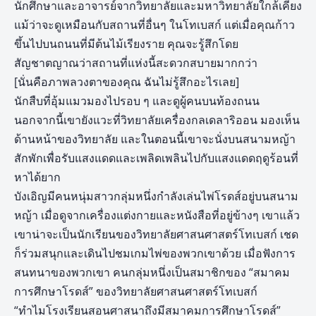
นักศึกษาและอาจารย์จากวิทยาลัยและมหาวิทยาลัยใกล้เคียง
แม้ว่าจะดูเหมือนกับสถานที่อื่นๆ ในโทเบสก์ แต่เมื่อคุณก้าว
ขึ้นไปบนถนนที่มีต้นไม้เรียงราย คุณจะรู้สึกโดย
สัญชาตญาณว่าสถานที่แห่งนี้สะดวกสบายมากกว่า
[นั่นคือภาพลวงตาของคุณ ฉันไม่รู้สึกอะไรเลย]
นักสืบที่อุ้มแมวมองไปรอบ ๆ และดูผู้คนบนท้องถนน
นอกจากนี้เขายังแวะที่วิทยาลัยเครื่องกลเดลาริออน มองเห็น
ด้านหน้าของวิทยาลัย และในตอนนี้เขาจะนั่งบนสนามหญ้า
สักพักเพื่อรับแสงแดดและเพลิดเพลินไปกับแสงแดดฤดูร้อนที่
หาได้ยาก
บังเอิญมีคนหนุ่มสาวกลุ่มหนึ่งกำลังเล่นไพ่โรดส์อยู่บนสนาม
หญ้า เมื่อดูจากเครื่องแต่งกายและหนังสือที่อยู่ข้างๆ เขาแล้ว
เขาน่าจะเป็นนักเรียนของวิทยาลัยศาสนศาสตร์โทเบสก์ เชด
ก็ร่วมสนุกและเดินไปชมเกมไพ่ของพวกเขาด้วย เมื่อฟังการ
สนทนาของพวกเขา คนกลุ่มหนึ่งเป็นสมาชิกของ “สมาคม
การศึกษาโรดส์” ของวิทยาลัยศาสนศาสตร์โทเบสก์
“ทำไมโรงเรียนสอนศาสนาถึงมีสมาคมการศึกษาโรดส์”