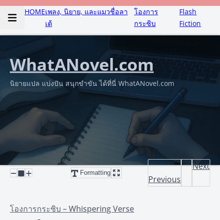
HOME
เพลง, นิยาย, และแมวชื่อลา
โองการ
Flash
เต้
กระซิบ
Fiction
WhatANovel.com
นิยายแปล แบ่งปัน สนุกขำขัน ได้ที่นี่ WhatANovel.com
Next
Formatting
Previous
โองการกระซิบ – Whispering Verse