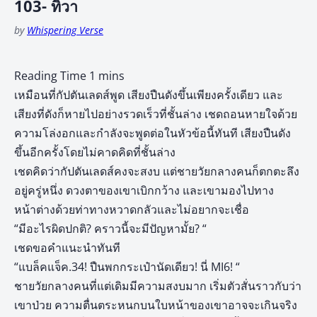
103- ทิวา
by
Whispering Verse
เหมือนที่กัปตันเลดส์พูด เสียงปืนดังขึ้นเพียงครั้งเดียว และ
เสียงที่ดังก็หายไปอย่างรวดเร็วที่ชั้นล่าง เชดถอนหายใจด้วย
ความโล่งอกและกำลังจะพูดต่อในหัวข้อนี้ทันที เสียงปืนดัง
ขึ้นอีกครั้งโดยไม่คาดคิดที่ชั้นล่าง
เชดคิดว่ากัปตันเลดส์คงจะสงบ แต่ชายวัยกลางคนก็ตกตะลึง
อยู่ครู่หนึ่ง ดวงตาของเขาเบิกกว้าง และเขามองไปทาง
หน้าต่างด้วยท่าทางหวาดกลัวและไม่อยากจะเชื่อ
“มีอะไรผิดปกติ? คราวนี้จะมีปัญหามั้ย? “
เชดขอคำแนะนำทันที
“แบล็คแจ็ค.34! ปืนพกกระเป๋านัดเดียว! นี่ MI6! “
ชายวัยกลางคนที่แต่เดิมมีความสงบมาก เริ่มตัวสั่นราวกับว่า
เขาป่วย ความตื่นตระหนกบนใบหน้าของเขาอาจจะเกินจริง