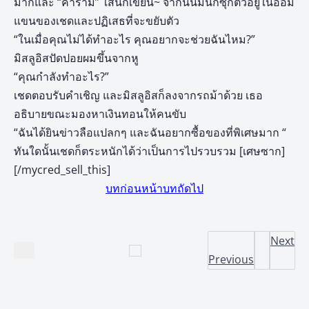
มากและ “คำราม” ใส่นักเขียน~ จากนั้นมันก็ซุกตัวอยู่ในอ้อม
แขนของเชดและปฏิเสธที่จะขยับตัว
“ในเมื่อคุณไม่ได้ทำอะไร คุณอยากจะช่วยฉันไหม?”
มิสลูอิสปัดปอยผมขึ้นจากหู
“คุณกำลังทำอะไร?”
เชดตอบรับคำเชิญ และมิสลูอิสก็ลงจากรถม้าด้วย เธอ
อธิบายขณะมองหาเงินทอนให้คนขับ
“ฉันได้ยินข่าวลือแปลกๆ และฉันอยากซื้อของที่พิเศษมาก “
ทันใดนั้นเชดก็ตระหนักได้ว่าเป็นการไปรวบรวม [เศษซาก]
[/mycred_sell_this]
บทก่อนหน้า
บทถัดไป
Next
Previous