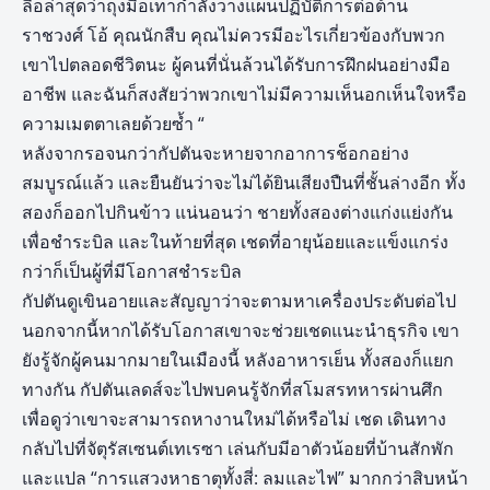
ลือล่าสุดว่าถุงมือเทากำลังวางแผนปฏิบัติการต่อต้าน
ราชวงศ์ โอ้ คุณนักสืบ คุณไม่ควรมีอะไรเกี่ยวข้องกับพวก
เขาไปตลอดชีวิตนะ ผู้คนที่นั่นล้วนได้รับการฝึกฝนอย่างมือ
อาชีพ และฉันก็สงสัยว่าพวกเขาไม่มีความเห็นอกเห็นใจหรือ
ความเมตตาเลยด้วยซ้ำ “
หลังจากรอจนกว่ากัปตันจะหายจากอาการช็อกอย่าง
สมบูรณ์แล้ว และยืนยันว่าจะไม่ได้ยินเสียงปืนที่ชั้นล่างอีก ทั้ง
สองก็ออกไปกินข้าว แน่นอนว่า ชายทั้งสองต่างแก่งแย่งกัน
เพื่อชำระบิล และในท้ายที่สุด เชดที่อายุน้อยและแข็งแกร่ง
กว่าก็เป็นผู้ที่มีโอกาสชำระบิล
กัปตันดูเขินอายและสัญญาว่าจะตามหาเครื่องประดับต่อไป
นอกจากนี้หากได้รับโอกาสเขาจะช่วยเชดแนะนำธุรกิจ เขา
ยังรู้จักผู้คนมากมายในเมืองนี้ หลังอาหารเย็น ทั้งสองก็แยก
ทางกัน กัปตันเลดส์จะไปพบคนรู้จักที่สโมสรทหารผ่านศึก
เพื่อดูว่าเขาจะสามารถหางานใหม่ได้หรือไม่ เชด เดินทาง
กลับไปที่จัตุรัสเซนต์เทเรซา เล่นกับมีอาตัวน้อยที่บ้านสักพัก
และแปล “การแสวงหาธาตุทั้งสี่: ลมและไฟ” มากกว่าสิบหน้า