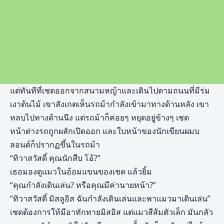
แต่ทันทีที่เชดออกจากสนามหญ้าและเดินไปตามถนนที่มีร่ม
เงาต้นไม้ เขาสังเกตเห็นรถม้ากำลังเข้ามาทางด้านหลัง เขา
หลบไปทางด้านนึง แต่รถม้าก็ค่อยๆ หยุดอยู่ข้างๆ เชด
หน้าต่างรถถูกผลักเปิดออก และใบหน้าของนักเขียนผมบ
ลอนด์ก็ปรากฏขึ้นในรถม้า
“ทิวาสวัสดิ์ คุณนักสืบ โอ้?”
เธอมองดูแมวในอ้อมแขนของเชด แล้วยิ้ม
“คุณกำลังเดินเล่น? หรือคุณมีค่านายหน้า?”
“ทิวาสวัสดิ์ มิสลูอิส ฉันกำลังเดินเล่นและพาแมวมาเดินเล่น”
เชดต้องการให้มีอาทักทายมิสอิส แต่แมวสีส้มตัวเล็ก มันกลัว