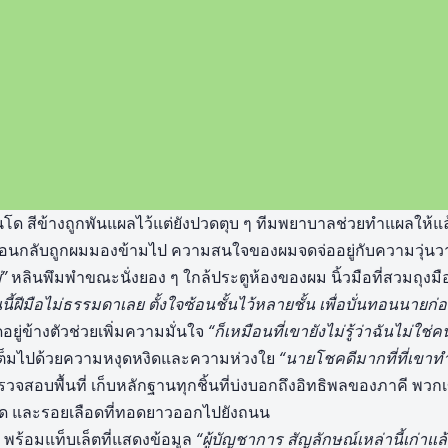
 สีข้างถูกพันแผลไว้แต่ยังปวดตุบ ๆ ทีมพยาบาลช่วยทำแผลให้แล้
ผ่อนกลับถูกผมมองข้ามไป ความสนใจของผมจดจ่ออยู่กับความวุ่
”
หลินพึมพำขณะนั่งยอง ๆ ใกล้ประตูห้องของผม นิ้วมือที่สวมถุง
นี้ฝีมือไม่ธรรมดาเลย ตั้งใจซ้อนชั้นไว้หลายชั้น เพื่อบั่นทอนนายก่
ยู่ข้างตัวช่วยเพิ่มความมั่นใจ
“ก็เหมือนที่เขายังไม่รู้ว่าฉันไม่ใช่คน
เต็มไปด้วยความหงุดหงิดและความห่วงใย
“นายโชคดีมากที่ที่เขาทำ
จสอบพื้นที่ เก็บหลักฐานทุกชิ้นที่บ่งบอกถึงอิทธิพลของภาคี พวก
นได และรอยเลือดที่ทอดยาวออกไปยังถนน
า พร้อมแท็บเล็ตที่แสดงข้อมูล
“ผู้บัญชาการ สัญลักษณ์เหล่านี้เก่าแ