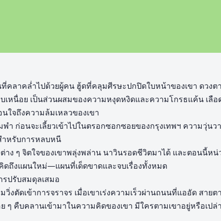
นที่คลาคล่ำไปด้วยผู้คน ฮู้ดที่คลุมศีรษะปกปิดใบหน้าของเขา ดวงต
เหนื่อย เป็นส่วนผสมของความหงุดหงิดและความโกรธแค้น เลือดไ
ตือนใจถึงความล้มเหลวของเขา
มพำ ก่อนจะเลี้ยวเข้าไปในตรอกซอกซอยของกรุงเทพฯ ความวุ่นว
บบสำหรับการหลบหนี
าง ๆ จิตใจของเขาพลุ่งพล่าน นาวินรอดชีวิตมาได้ และตอนนี้หน่ว
คิดถึงแผนใหม่—แผนที่เด็ดขาดและจบเรื่องทั้งหมด
การปรับสมดุลเสมอ
ิ่งตัดเข้าการจราจร เมื่อเขาเร่งความเร็วผ่านถนนที่แออัด สาย
 ๆ คืบคลานเข้ามาในความคิดของเขา มีใครตามเขาอยู่หรือเปล่า?