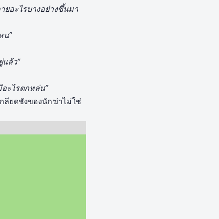
กายอะไรบางอย่างขึ้นมา
ไหน”
ู่แล้ว”
่มีอะไรตกหล่น”
กลียดชังของนักฆ่าไม่ใช่