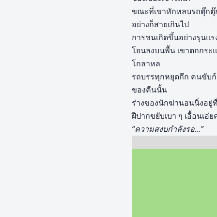
ขณะที่เขาหักหลบรถตุ๊กต
อย่างก็สายเกินไป
การชนเกิดขึ้นอย่างรุนแ
โยนลงบนพื้น เขาตกกระแท
โกลาหล
รถบรรทุกหยุดกึก คนขับก้
ของคืนนั้น
ร่างของนักฆ่านอนนิ่งอยู่
ฝีปากขยับเบา ๆ เอื้อนเอ่ยค
“ความสงบกำลังรอ…”