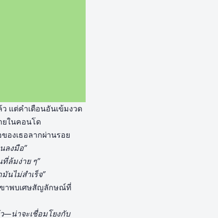
ว แต่คำเตือนอันเข้มงวด
นวายในคอนโด
มือของเธอลากผ่านรอย
อนลงมือ”
ที่ล้มง่าย ๆ”
มันไม่สำเร็จ”
เขาพบเศษสัญลักษณ์ที่
ล้ว—น่าจะเชื่อมโยงกับ