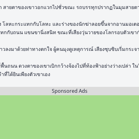
ุ๊ก สายตาของเขาวอกแวกไปชั่วขณะ รถบรรทุกปรากฏในมุมสายตา เ
รง โลหะกระแทกกับโลหะ และร่างของนักฆ่าลอยขึ้นจากอานมอเตอร์
กกับถนน แขนขานิ่งสนิท ขณะที่เสียงวุ่นวายของโลกรอบตัวเขากำ
าวลงมาด้วยท่าทางตกใจ ผู้คนมุงดูเหตุการณ์ เสียงซุบซิบเริ่มกระจ
ที่พื้นถนน ดวงตาของเขาเบิกกว้างจ้องไปที่ท้องฟ้าอย่างว่างเปล่า ใ
ำที่ได้ยินเพียงตัวเขาเอง
Sponsored Ads