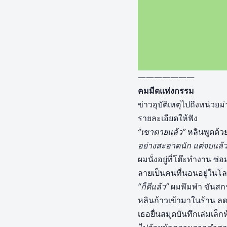
———————
คมมีดแห่งกรรม
ข่าวอุบัติเหตุไปถึงหน่วยม
รายละเอียดให้ฟัง
“เขาตายแล้ว”
หลินพูดด้วย
อย่างสะอาดนัก แต่จบแล้ว
ผมนั่งอยู่ที่โต๊ะทำงาน ซ
ลายเป็นคนที่นอนอยู่ในโ
“ก็ดีแล้ว”
ผมพึมพำ ขันสกร
หลินก้าวเข้ามาในร้าน ล
เธอยื่นสมุดบันทึกเล่มเล