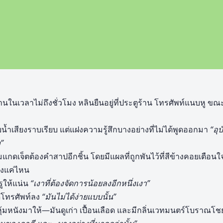
่านในเวลาไม่ถึงชั่วโมง หลินยืนอยู่ที่ประตูร้าน โทรศัพท์แนบหู ขณะ
น้ำเสียงราบเรียบ แต่แฝงความรู้สึกบางอย่างที่ไม่ได้พูดออกมา
“อุ
”
่อมแกดเจ็ตต้องคำสาปอีกชิ้น โดยมีแผลที่ถูกพันไว้ที่สีข้างคอยเตือ
ลงแค่ไหน
ูให้แน่น
“เงาที่ต้องจัดการน้อยลงอีกหนึ่งเงา”
ดโทรศัพท์ลง
“มันไม่ได้ง่ายแบบนั้น”
็กหุ้มหนังมาให้—มันดูเก่า เปื้อนเลือด และมีกลิ่นเวทมนตร์โบราณโ