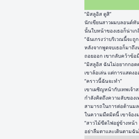
“มิสลูอิส ดูสิ”
นักเขียนสาวผมบลอนด์ห
นั้นใบหน้าของเธอก็น่าเกล
“ฉันเกรงว่าบริเวณนี้จะถู
หลังจากพูดจบเธอก็มาถึงห
ถอยออก เขากลับคว้าข้อม
“มิสลูอิส ฉันไม่อยากกอด
เขาล้อเล่น แต่การแสดงอ
“คราวนี้ฉันจะทำ”
เขาเผชิญหน้ากับเทพเจ้าสอ
กำลังคิดถึงความลับของ
สามารถในการต่อต้านมลภา
ในความมืดมิดนี้ เขาจ้อ
“สาวไม้ขีดไฟอยู่ข้างหน้า
อย่าลืมตาและเดินตามฉันไป