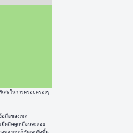
สิทธิพิเศษในการครอบครองรู
าข้อมือของเชด
มมืดมิดดูเหมือนจะลอย
ของเชดก็ชัดเจนยิ่งขึ้น