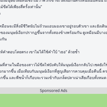
มนุษย์โดยสิ้นเชิง แม้ว่าพวกเขาจะได้เจอกันครั้งหนึ่งเมื่อคืนนี้ แ
ดได้เพียงสี่ครั้งเท่านั้น”
ด
มือนจะมีสิ่งมีชีวิตนับไม่ถ้วนแอบมองเขาอยู่รอบตัวเขา และยังเด
รงของมนุษย์เงือกปรากฏขึ้นจากทั้งสองข้างพร้อมกัน ดูเหมือนมีบา
มกัน
ำตอบโดยตรง เขาไม่ได้ใช้คำใบ้ “เธอ” ด้วยซ้ำ
้านที่สามในมือของสาวไม้ขีดไฟบังคับให้มนุษย์เงือกกลับไป เชดยังใช
กขึ้น เมื่อเทียบกับมนุษย์เงือกที่สูญเสียการควบคุมเมื่อคืนนี้ ครา
ขึ้น และพืชน้ำก็เกือบจะรวมเข้ากับเกล็ดปลาเน่าเสียเกือบทั้งหมด น
Sponsored Ads