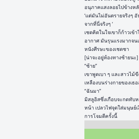
อนุภาคแสงลอยไปข้างหลังใน
‘แต่มันไม่อันตรายจริงๆ อันต
จากที่นี่จริงๆ ‘
เชดคิดในใจเขาก็ก้าวเข
อากาศ มันรุนแรงมากจน
หนังศีรษะของเชดชา
[น่าจะอยู่ห้องทางซ้ายนะ]
“ซ้าย”
เขาพูดเบา ๆ และสาวไม้ขีด
เหลืองบนร่างกายของเธอสา
“ฉันมา”
มิสลูอิสซึ่งเกือบจะกดทั
หน้า เปลวไฟจุดใส่มนุษย์
การโจมตีครั้งนี้