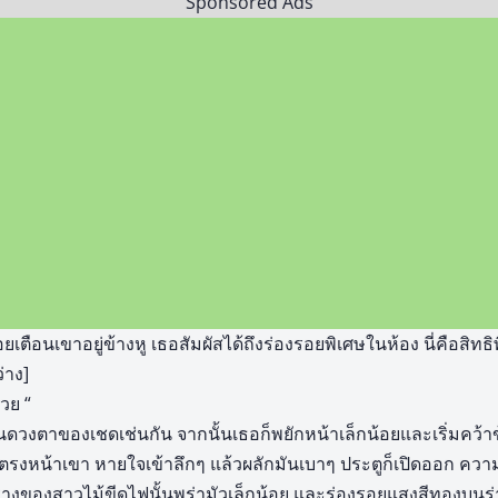
Sponsored Ads
ี่คอยเตือนเขาอยู่ข้างหู เธอสัมผัสได้ถึงร่องรอยพิเศษในห้อง นี่คือ
่าง]
้วย “
ในดวงตาของเชดเช่นกัน จากนั้นเธอก็พยักหน้าเล็กน้อยและเริ่มคว้
ตรงหน้าเขา หายใจเข้าลึกๆ แล้วผลักมันเบาๆ ประตูก็เปิดออก ควา
ของสาวไม้ขีดไฟนั้นพร่ามัวเล็กน้อย และร่องรอยแสงสีทองบนร่าง