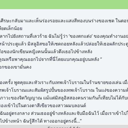
ันศีรษะกลับมาและเห็นร่องรอยและแสงสีทองบนร่างของเชด ในต
ียดเล็กน้อย
กลากไปยังสถานที่เลวร้าย ฉันไม่รู้ว่า ‘ของตกแต่ง’ ของคุณทำงานอย
น้าประตูแล้ว มิสลูอิสขอให้เชดถอยหลังแล้วปล่อยให้เธอผลักประตู
ือของนักเขียนหญิงคนนั้นแล้วดึงเธอไปข้างหลัง
คุณหรือพาคุณออกไปจากที่นี่โดยแบกคุณอยู่บนหลัง “
อกของเขามั่นคง
งครั้ง พูดคุยและหัวเราะกับเทพเจ้าโบราณในร้านขายของเล่น เมื่อไ
เทพเจ้าโบราณและสัมผัสรูปปั้นของเทพเจ้าโบราณ ในแง่ของควา
วะของจิตวิญญาณ แม้แต่มิสลูอิสสองคนรวมกันก็เทียบไม่ได้กับ
งมองเข้าไปในดวงตาสีเขียวของสาวผมบลอนด์
 ฉันอยู่ตรงกลาง ส่วนเธออยู่ข้างหลังและจับมือฉันไว้ เมื่อเราเข้า
ข้างหน้า ฉันรู้สึกได้ ทางออกอยู่ตรงนี้…”