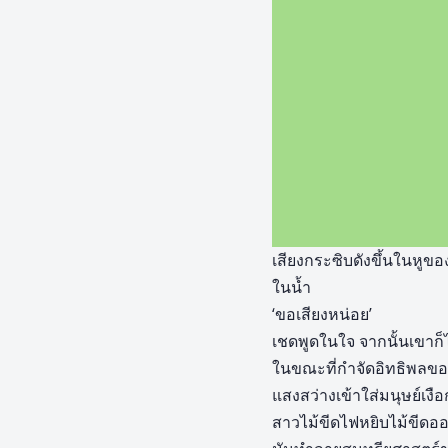
เสียงกระซิบดังขึ้นในหูขอ
ในน้ำ
‘ขอเสียงหน่อย’
เชดพูดในใจ จากนั้นเขาก็ไ
ในขณะที่กำจัดอิทธิพลของ
แสงสว่างเข้าใส่มนุษย์เงือก
สาวไม้ขีดไฟหยิบไม้ขีดออก