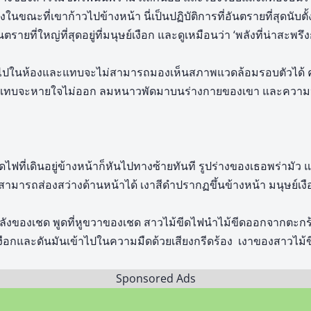
ขณะที่เขาก้าวไปข้างหน้า นี่เป็นปฏิบัติการที่อันตรายที่สุดนับตั
รายที่ใหญ่ที่สุดอยู่ที่มนุษย์เงือก และดูเหมือนว่า ‘พลังที่น่าสะพรึงกล
้าไปในห้องและแทบจะไม่สามารถมองเห็นสภาพแวดล้อมรอบตัวได้ ค
แทบจะหายใจไม่ออก ลมหนาวพัดมาบนร่างกายของเขา และความหนา
ไฟที่เดินอยู่ข้างหน้าก็หันไปทางซ้ายทันที รูปร่างของเธอพร่ามัว แ
มารถส่องสว่างด้านหน้าได้ เงาสีดำปรากฏขึ้นข้างหน้า มนุษย์เงื
บหลังของเชด พูดที่หูขวาของเชด สาวไม้ขีดไฟนำไม้ขีดออกจากตะกร้า
เงือกและดันมันเข้าไปในความมืดด้วยเสียงกรีดร้อง เงาของสาวไม้ขี
Sponsored Ads