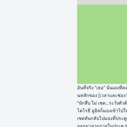
อันที่จริง “เธอ” นั่นเองท
นหลักของ [เวลาและช่องว
“นักสืบ ไม่ เชด…ระวังตัวด
โดโรธี ลูอิสก็มองเข้าไป
เชดหันกลับไปมองที่ประตู
ออกมาจากภายในประตู ร่าง