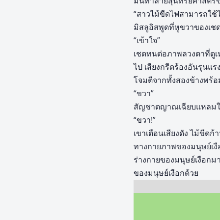
มันทำลายสุนทรียศาสตร์ของ
“สาวไม้ขีดไฟสามารถใช้ไม้ขี
มิสลูอิสพูดที่หูขวาของเช
“เข้าใจ”
เชดทนต่อภาพลวงตาที่ดูเห
ไป เสียงกรีดร้องอันรุนแ
โจมตีจากทั้งสองข้างพร้อ
“ขวา”
สัญชาตญาณเฉียบแหลมให้ค
“ขวา!”
เขาเตือนเสียงดัง ไม้ขีดก
ทางกายภาพของมนุษย์เงือกมา
ร่างกายของมนุษย์เงือกมาก
ของมนุษย์เงือกด้วย