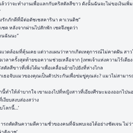
ล้วว่าจะทำงานเพื่อแลกกับคริสตัลสีขาว ดังนั้นฉันจะไม่ขอเงินเพิ
”
กภักดีที่มีต่อดัชเชสคารินา คาเวนดิช”
ชด หลังจากผ่านไปสักพัก เชดจึงพูดว่า
้านฉันนะ”
วดล้อมที่คุ้นเคย แต่วางแผนว่าหากเกิดเหตุการณ์ไม่คาดฝัน สาวใ
เวลาครั้งสุดท้ายขอความช่วยเหลือจาก [เทพเจ้าแห่งความไร้เดียง
สตัลสีขาวที่เพิ่งได้มาเพื่อเคลื่อนย้ายไปยังที่ห่างไกล
 ถ้าเธอจับแมวของคุณเป็นตัวประกันเพื่อข่มขู่คุณล่ะ? แมวไม่สามารถเ
นี้ทำให้ลำบากใจ เขามองไปที่หญิงสาวที่เอียงศีรษะมองออกไปนอก
ี่เงียบสงบส่องสว่าง
ับโลกนี้…’
สามารถตัดสินความดีความชั่วของคนที่ฉันพบเจอได้อย่างชัดเจน ไม่ว
่าสังเวช’