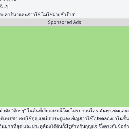
รือ?]
น้อยคารินาและสาวใช้ ไม่ใช่ฝ่ายชั่วร้าย’
Sponsored Ads
บม้าดัง “ตึกๆๆ” ในคืนที่เงียบสงบนี้โดยไม่รบกวนใคร มันพาเชดและ
นต์เทเรซา เชดใช้กุญแจเปิดประตูและเชิญสาวใช้ไปทดลองยาในชั้นห
ต้ดินมากที่สุด และประตูห้องใต้ดินก็มีรูสำหรับกุญแจ ซึ่งตรงกับข้