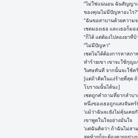
“ไม่ใช่แน่นอน ฉันสัญญาแ
ของคุณไม่มีปัญหาอะไร?
“ฉันขอสาบานด้วยความจงรั
เชดมองเธอ และเธอก็มองเ
“ก็ได้ แต่ต้องไปลองยาที่บ
“ไม่มีปัญหา”
เชดไม่ได้ต้องการหาสภาพแ
ทำร้ายเขา เขาจะใช้กุญแจ
วิเศษทันที จากนั้นจะใช้คริ
[แต่ถ้าคิดในแง่ร้ายที่สุด
โบราณนั้นได้นะ]
เชดถูกคำถามที่ยากลำบาก
หนึ่งของเธอถูกแสงจันทร์ท
‘แม้ว่าฉันจะยังไม่คุ้นเคยก
เขาพูดในใจอย่างมั่นใจ
‘แต่ฉันคิดว่า ถ้าฉันไม่
สุดท้ายก็จะต้องตายอย่างน