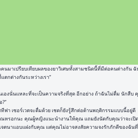
คนมาเปรียบเทียบผลของยาวิเศษทั้งสามชนิดนี้ที่มีต่อคนต่างกัน ฉั
่แตกต่างกันระหว่างเรา”
งนั่นแหละที่จะเป็นความจริงที่สุด อีกอย่าง ถ้าฉันไม่ดื่ม นักสืบ คุณจะด
ือ?”
ทีฟา เซอร์เวตจะดื่มด้วย เชดก็ยังรู้สึกต่อต้านพฤติกรรมแบบนี้อยู่ดี
ยคุณหรอกนะ คุณผู้หญิงแนะนำงานให้คุณ แถมยังนัดกับคุณว่าจะเปิด
ีเจตนาแอบแฝงกับคุณ แต่คุณไม่อาจสงสัยความจงรักภักดีของฉันที่มี