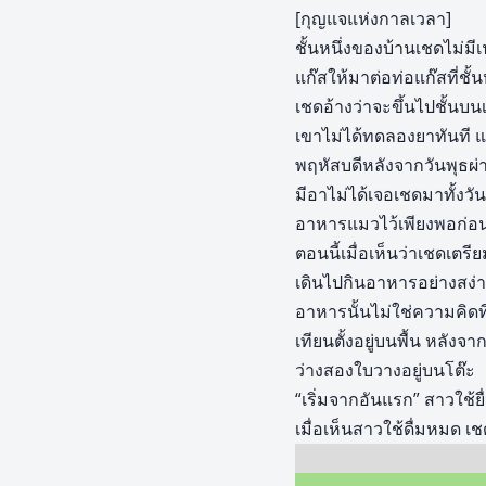
[กุญแจแห่งกาลเวลา]
ชั้นหนึ่งของบ้านเชดไม่มีเ
แก๊สให้มาต่อท่อแก๊สที่ชั้นห
เชดอ้างว่าจะขึ้นไปชั้นบ
เขาไม่ได้ทดลองยาทันที 
พฤหัสบดีหลังจากวันพุธผ
มีอาไม่ได้เจอเชดมาทั้งวัน
อาหารแมวไว้เพียงพอก่
ตอนนี้เมื่อเห็นว่าเชดเตร
เดินไปกินอาหารอย่างสง่า
อาหารนั้นไม่ใช่ความคิดท
เทียนตั้งอยู่บนพื้น หลัง
ว่างสองใบวางอยู่บนโต๊ะ
“เริ่มจากอันแรก” สาวใช้
เมื่อเห็นสาวใช้ดื่มหมด เชด