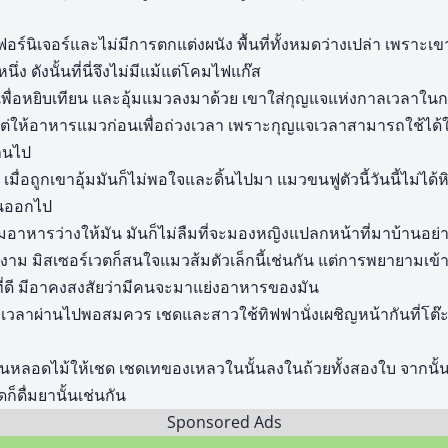
ฟอร์นิเจอร์และไม่มีการตกแต่งผนัง พื้นที่ทั้งหมดว่างเปล่า เพราะเขา
นึ่ง ดังนั้นที่นี่จึงไม่มีแม้แต่โคมไฟแก๊ส
นเพื่อหยิบเทียน และอุ้มแมวลงมาด้วย เขาใส่กุญแจแห่งกาลเวลาในกร
แต่ให้อาหารแมวก่อนเพื่อถ่วงเวลา เพราะกุญแจเวลาสามารถใช้ได้ใ
่านไป
 เมื่อถูกเขาอุ้มมันก็ไม่พอใจและดิ้นไปมา แมวขนฟูตัวนี้วันนี้ไม่ได
อนออกไป
ียมอาหารว่างให้มัน มันก็ไม่ลืมที่จะมองหญิงแปลกหน้าที่มาบ้านอย่า
งาม มิสเซอร์เวตก็สนใจแมวส้มตัวเล็กนี้เช่นกัน แต่การพยายามเข้า
ี่ดี มีอาคงสงสัยว่ามีคนจะมาแย่งอาหารของมัน
จากเวลาผ่านไปพอสมควร เชดและสาวใช้ทิฟฟานั่งเผชิญหน้ากันที่โต๊ะ
ยื่นหลอดไม้ให้เชด เชดเทของเหลวในนั้นลงในถ้วยทั้งสองใบ จากนั้
ก็ดื่มยานั้นเช่นกัน
Sponsored Ads