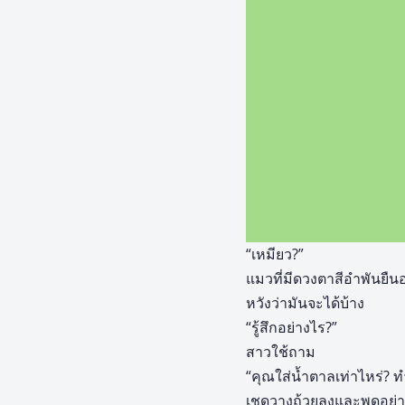
“เหมียว?”
แมวที่มีดวงตาสีอำพันยืน
หวังว่ามันจะได้บ้าง
“รู้สึกอย่างไร?”
สาวใช้ถาม
“คุณใส่น้ำตาลเท่าไหร่? 
เชดวางถ้วยลงและพูดอย่า