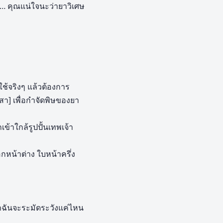
่ม… คุณแน่ใจนะว่ายาวิเศษ
ช้จริงๆ แล้วต้องการ
สา] เพื่อกำจัดพิษของยา
ข้าใกล้รูปปั้นเทพเจ้า
หน้าต่าง ใบหน้าครึ่ง
่าฉันจะระมัดระวังแค่ไหน