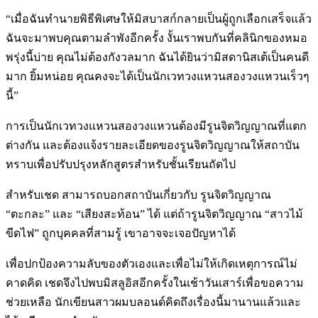
“เมื่อฉันทำนายพิธีพิเศษให้มิสบาสก์กลายเป็นผู้ถูกเลือกเสร็จแล้ว
ฉันจะมาพบคุณตามลำพังอีกครั้ง งั้นเราพบกันที่คลินิกของหมอ
พรุ่งนี้บ่าย คุณไม่ต้องกังวลมาก ฉันได้ยินว่ามิสดานิสเต้เป็นคนดี
มาก ยิ้มหน่อย คุณคงจะได้เป็นนักเวทวงแหวนสองวงแหวนเร็วๆ
นี้”
การเป็นนักเวทวงแหวนสองวงแหวนต้องมีรูนจิตวิญญาณที่แตก
ต่างกัน และต้องแจ้งรายละเอียดของรูนจิตวิญญาณให้สถาบัน
ทราบเพื่อปรับปรุงหลักสูตรสำหรับชั้นเรียนถัดไป
สำหรับเชด สามารถบอกสถาบันเกี่ยวกับ รูนจิตวิญญาณ
“ตะกละ” และ “เสียงสะท้อน” ได้ แต่ถ้ารูนจิตวิญญาณ “สาวไม้
ขีดไฟ” ถูกบุคคลที่สามรู้ เขาอาจจะเจอปัญหาได้
เพื่อปกป้องความลับของตัวเองและเพื่อไม่ให้เกิดเหตุการณ์ไม่
คาดคิด เชดจึงไปพบมิสลูอิสอีกครั้งในเช้าวันเสาร์เพื่อขอความ
ช่วยเหลือ นักเขียนสาวผมบลอนด์คิดถึงเรื่องนี้มานานแล้วและ