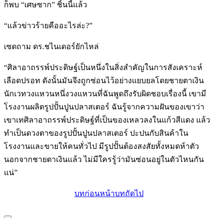
ก็พบ “เศษซาก” ชิ้นนี้แล้ว
“แล้วข่าวร้ายคืออะไรล่ะ?”
เซดถาม ดร.ชไนเดอร์ยักไหล่
“ศิลาอาถรรพ์ประดิษฐ์เป็นหนึ่งในสิ่งสำคัญในการสังเคราะห์
เลือดปรอท ดังนั้นมันจึงถูกซ่อนไว้อย่างแยบยลโดยชายตาเงิน
นักเวทวงแหวนหนึ่งวงแหวนที่ฉันพูดถึงรับผิดชอบเรื่องนี้ เขามี
โรงงานผลิตรูปปั้นปูนปลาสเตอร์ ฉันรู้จากความฝันของเขาว่า
เขาเทศิลาอาถรรพ์ประดิษฐ์ที่เป็นของเหลวลงในแก้วสีแดง แล้ว
ทำเป็นดวงตาของรูปปั้นปูนปลาสเตอร์ ปะปนกับสินค้าใน
โรงงานและขายให้คนทั่วไป มีรูปปั้นต้องสงสัยทั้งหมดห้าตัว
นอกจากชายตาเงินแล้ว ไม่มีใครรู้ว่ามันซ่อนอยู่ในตัวไหนกัน
แน่”
บทก่อนหน้า
บทถัดไป