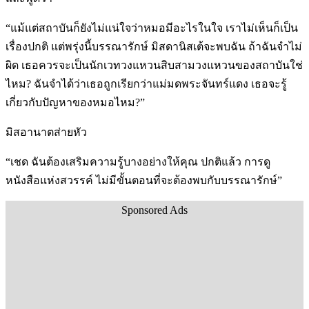
“แม้แต่สถาบันก็ยังไม่แน่ใจว่าหมอมีอะไรในใจ เราไม่เห็นก็เป็น
เรื่องปกติ แต่พรุ่งนี้บรรณารักษ์ มิสดานิสเต้จะพบฉัน ถ้าฉันจำไม่
ผิด เธอควรจะเป็นนักเวทวงแหวนสิบสามวงแหวนของสถาบันใช่
ไหม? ฉันจำได้ว่าเธอถูกเรียกว่าแม่มดพระจันทร์แดง เธอจะรู้
เกี่ยวกับปัญหาของหมอไหม?”
มิสอานาตส่ายหัว
“เชด ฉันต้องเสริมความรู้บางอย่างให้คุณ ปกติแล้ว การดู
หนังสือแห่งสวรรค์ ไม่มีขั้นตอนที่จะต้องพบกับบรรณารักษ์”
Sponsored Ads