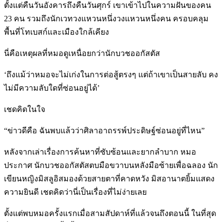
ตั้งแต่คืนวันอังคารถึงคืนวันศุกร์ เขาเข้าไปในความฝันของคน
23 คน รวมถึงนักเวทวงแหวนหนึ่งวงแหวนหนึ่งคน ครอบคลุม
พื้นที่โทเบสก์และเมืองใกล้เคียง
นี่คือเหตุผลที่หมอดูเหนื่อยกว่านักบวชออกัสตัส
‘ถึงแม้ว่าหมอจะไม่เก่งในการต่อสู้ตรงๆ แต่ถ้าเขาเป็นสายลับ คง
ไม่มีความลับใดที่ซ่อนอยู่ได้’
เชดคิดในใจ
“ข่าวดีคือ ฉันพบแล้วว่าศิลาอาถรรพ์ประดิษฐ์ซ่อนอยู่ที่ไหน”
หลังจากเล่าเรื่องการค้นหาที่ซับซ้อนและยากลำบาก หมอ
ประกาศ นักบวชออกัสตัสตบมือขวาบนหลังมือซ้ายเพื่อฉลอง นัก
เขียนหญิงมิสลูอิสมองด้วยสายตาที่คาดหวัง มิสอานาตยิ้มแสดง
ความยินดี เชดคิดว่านี่เป็นเรื่องที่ไม่ง่ายเลย
ตั้งแต่พบหมอครั้งแรกเมื่อสามสัปดาห์ที่แล้วจนถึงตอนนี้ ในที่สุด