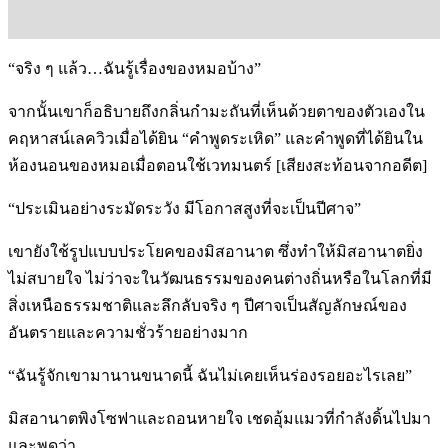
“จริง ๆ แล้ว…ฉันรู้เรื่องของหมอบ้าง”
จากนั้นเขาก็อธิบายถึงกลิ่นกำมะถันที่เห็นด้วยตาของตัวเองใน
คฤหาสน์เลควิวเมื่อได้ยิน “คำพูดระเหิด” และคำพูดที่ได้ยินใน
ห้องนอนของหมอเมื่อตอนใช้เวทมนตร์ [เสียงสะท้อนจากอดีต]
“ประเมินอย่างระมัดระวัง มีโอกาสสูงที่จะเป็นปีศาจ”
เขายังใช้รูปแบบประโยคของมิสอานาต ซึ่งทำให้มิสอานาตยิ่ง
ไม่สบายใจ ไม่ว่าจะในวัฒนธรรมของคนต่างถิ่นหรือในโลกที่มี
สิ่งเหนือธรรมชาติและลึกลับจริง ๆ ปีศาจเป็นสัญลักษณ์ของ
อันตรายและความชั่วร้ายอย่างมาก
“ฉันรู้จักเขามานานขนาดนี้ ฉันไม่เคยเห็นร่องรอยอะไรเลย”
มิสอานาตพิงโซฟาและถอนหายใจ เชดอุ้มแมวที่กำลังดิ้นไปมา
และพูดว่า