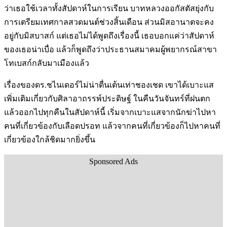
ว่าเธอใช้เวลาทั้งสัปดาห์ในการเรียน บาทหลวงออกัสตัสยุ่งกับ
การเตรียมเทศกาลสวดมนต์ช่วงสิ้นเดือน ส่วนมิสอานาตจะคง
อยู่กับมิสบาสก์ แต่เธอไม่ได้พูดถึงเรื่องนี้ เธอบอกแค่ว่าสัปดาห์
ของเธอน่าเบื่อ แล้วก็พูดถึงว่าประธานสมาคมผู้พยากรณ์สาขา
โทเบสก์กลับมาเมืองแล้ว
เรื่องของดร.ชไนเดอร์ไม่น่าตื่นเต้นเท่าชองเชด เขาได้เบาะแส
เพิ่มเติมเกี่ยวกับศิลาอาถรรพ์ประดิษฐ์ ในคืนวันจันทร์ที่ฝนตก
แล้วออกไปทุกคืนในสัปดาห์นี้ เริ่มจากเบาะแสจากนักฆ่าไปหา
คนที่เกี่ยวข้องกับเลือดปรอท แล้วจากคนที่เกี่ยวข้องก็ไปหาคนที่
เกี่ยวข้องใกล้ชิดมากยิ่งขึ้น
Sponsored Ads