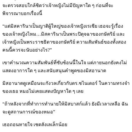
จะตรวจสอบใกล้ชิดว่าเจ้าหญิงไม่มีปัญหาใด ๆ ก่อนที่จะ
พิจารณาบอกเรื่องนี้
“แต่มิสคารินาเป็นญาติผู้ใหญ่ของเจ้าหญิงเรเชีย เธอจะรู้เรื่อง
ของเจ้าหญิงไหม…มิสคารินาเป็นพระปิตุจฉาของกษัตริย์ และ
เจ้าหญิงเป็นพระราชธิดาของกษัตริย์ ความสัมพันธ์ของทั้งสอง
คนนี้ควรจะนับอย่างไร?”
เขาคำนวณความสัมพันธ์ที่ซับซ้อนนี้ในใจ แต่ภายนอกยังคงไม่
แสดงอาการใด ๆ และสนับสนุนคำพูดของมิสอานาต
มิสอานาตดูเหมือนจะกังวลเกี่ยวกับดร.ชไนเดอร์ ในความทรงจำ
ของเธอ หมอไม่เคยแสดงปัญหาใด ๆ เลย
“ถ้าหลังจากที่ทำการทำนายให้มิสบาสก์แล้ว ยังมีเวลาเหลือ ฉัน
จะดูสถานการณ์ของหมอ”
เธอถอนหายใจ เชดลังเลเล็กน้อย