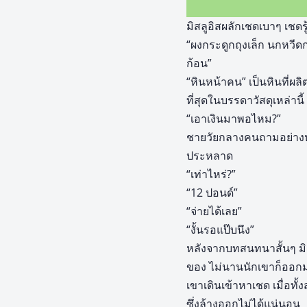
มิสลูอิสผลักเชดเบาๆ เชดรู้
“ผงกระดูกถุงเล็ก นกหวีดก
ก้อน”
“หินหน้าคน” เป็นหินที่ผล
ที่สุดในบรรดาวัสดุเหล่านี้
“เอาเงินมาพอไหม?”
ชายวัยกลางคนถามอย่างหงุ
ประหลาด
“เท่าไหร่?”
“12 ปอนด์”
“จ่ายได้เลย”
“งั้นรอแป๊บนึง”
หลังจากบทสนทนาสั้นๆ มิ
ของ ไม่นานนักเขาก็ออกม
เขาเดินเข้าหาเชด เมื่อทั้
ซึ่งล้างออกไม่ได้แน่นอน