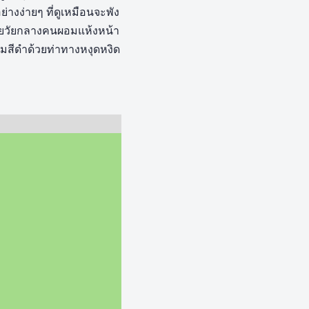
างง่ายๆ ที่ดูเหมือนจะพัง
ชายวัยกลางคนผอมแห้งหน้า
มสีดำด้วยท่าทางหงุดหงิด