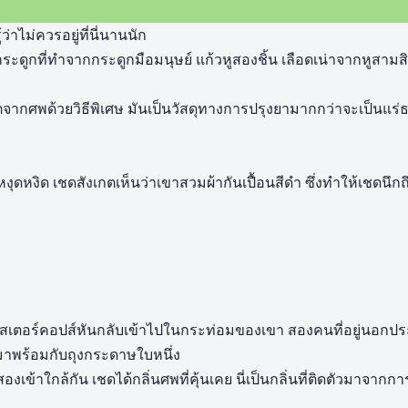
ว่าไม่ควรอยู่ที่นี่นานนัก
ระดูกที่ทำจากกระดูกมือมนุษย์ แก้วหูสองชิ้น เลือดเน่าจากหูสามส
ิตจากศพด้วยวิธีพิเศษ มันเป็นวัสดุทางการปรุงยามากกว่าจะเป็นแร่ธา
ดหงิด เชดสังเกตเห็นว่าเขาสวมผ้ากันเปื้อนสีดำ ซึ่งทำให้เชดนึกถ
สเตอร์คอปส์หันกลับเข้าไปในกระท่อมของเขา สองคนที่อยู่นอกประต
าพร้อมกับถุงกระดาษใบหนึ่ง
งสองเข้าใกล้กัน เชดได้กลิ่นศพที่คุ้นเคย นี่เป็นกลิ่นที่ติดตัวมาจา