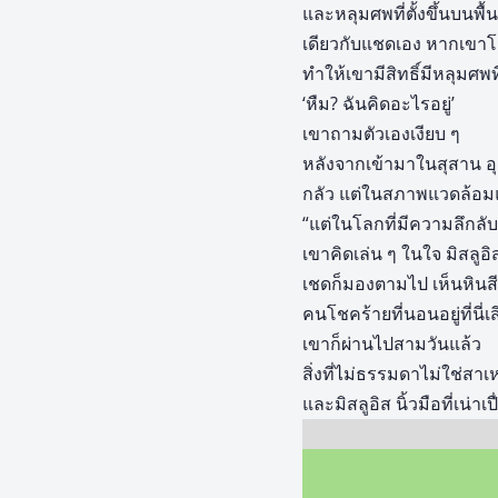
และหลุมศพที่ตั้งขึ้นบนพื
เดียวกับแชดเอง หากเขาโชค
ทำให้เขามีสิทธิ์มีหลุมศพที่
‘หืม? ฉันคิดอะไรอยู่’
เขาถามตัวเองเงียบ ๆ
หลังจากเข้ามาในสุสาน อุ
กลัว แต่ในสภาพแวดล้อมแบ
“แต่ในโลกที่มีความลึกลับ
เขาคิดเล่น ๆ ในใจ มิสล
เชดก็มองตามไป เห็นหิน
คนโชคร้ายที่นอนอยู่ที่นี
เขาก็ผ่านไปสามวันแล้ว
สิ่งที่ไม่ธรรมดาไม่ใช่สา
และมิสลูอิส นิ้วมือที่เน่