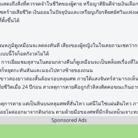
้นแสดงถึงสิ่งที่ควรจดจำในชีวิตของผู้ตาย หรือญาติยินดีจ่ายเงินเลื
ร้ายเสียชีวิต เงินออมในปัจจุบันและเหรียญเกียรติยศอัศวินแห่งเด
ตั้งขึ้นได้
ณหภูมิดูเหมือนจะลดลงทันที เสียงของผู้หญิงในใจเคยถามเชดว่ากล
บนี้ใจก็อดกังวลไม่ได้
 การเยี่ยมชมสุสานในตอนกลางคืนก็ดูเหมือนจะเป็นพล็อตเรื่องที่ไม
ูอิสก็หยุดกะทันหันและมองไปทางซ้ายของถนน
สีขาวสองยาวสองสั้นล้อมรอบหลุมศพ ภายใต้แสงจันทร์สามารถเห็
่เสียชีวิตเมื่อ 24 ปีก่อน สาเหตุการตายคือถูกถั่วลิสงติดคอขณะกิ
เหตุการตาย แต่เป็นหินบนหลุมศพที่สั่นไหว แต่นี่ไม่ใช่แผ่นดินไห
าเปื่อยโผล่ออกมาจากดินก่อน ตามด้วยมือของศพที่มีกลิ่นเหม็นเจาะทะ
Sponsored Ads