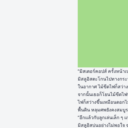
“มิสเตอร์คอปส์ ครั้งหน้าเ
มิสลูอิสตะโกนไปทางกระท่อม
ในอากาศ ไม้ขีดไฟก็สว่างข
จากนั้นเธอก็โยนไม้ขีดไฟท
ไฟก็สว่างขึ้นเหมือนดอกไม้
พื้นดิน หลุมศพยังคงสมบูรณ์
“อีกแล้วกับลูกเล่นเล็ก ๆ แ
มิสลูอิสบ่นอย่างไม่พอใจ จ