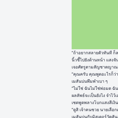
“ถ้าอยากสลายตัวทันที ก็ลอ
นิ้วชี้ไปยังด้านหน้า แสง
เจอศัตรูตามสัญชาตญาณ
“คุณครับ คุณพูดอะไรก็ว่
เมสันบ่นพึมพำเบา ๆ
“ไม่ใช่ ฉันไม่ใช่พ่อมด ฉ
ผลลัพธ์จะเป็นยังไง จำไว
เชดพูดพลางโบกแสงสีเงิน
“ดูสิ เจ้าคนซวย นายเลือ
เมสันบ่นกับมิสเตอร์วัตสั