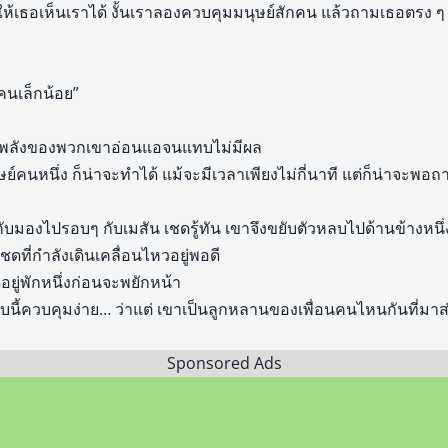
ห้เธอเห็นเราได้ งั้นเราลองควบคุมมนุษย์สักคน แล้วถามเธอตรง ๆ
คนเล็กน้อย”
่าพลังของพวกเขาอ่อนแอจนแทบไม่มีผล
ย์คนหนึ่ง ก็น่าจะทำได้ แม้จะมีเวลาเพียงไม่กี่นาที แต่ก็น่าจะพอถ
ับมองไปรอบๆ กับเมสัน เชดรู้ทัน เขาจึงขยับตัวหลบไปด้านข้างหนึ่
เชดที่กำลังเดินเคลื่อนไหวอยู่พอดี
อยู่พักหนึ่งก่อนจะพยักหน้า
บนี้ควบคุมง่าย… ว่าแต่ เขาเป็นลูกหลานของเพื่อนคนไหนกันที่มาส่
Sponsored Ads