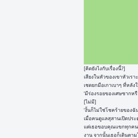
[คิดยังไงกับเรื่องนี้?]
เสียงในหัวของเขาหัวเรา
เชดยกมือเกาเบาๆ ที่หลัง
‘มีร่องรอยของเศษซากหร
[ไม่มี]
‘งั้นก็ไม่ใช่โชคร้ายของฉ
เมื่อคนดูแลสุสานเปิดประต
แต่เธอขอบคุณแขกทุกคนที
งาน จากนั้นเธอก็เดินตาม