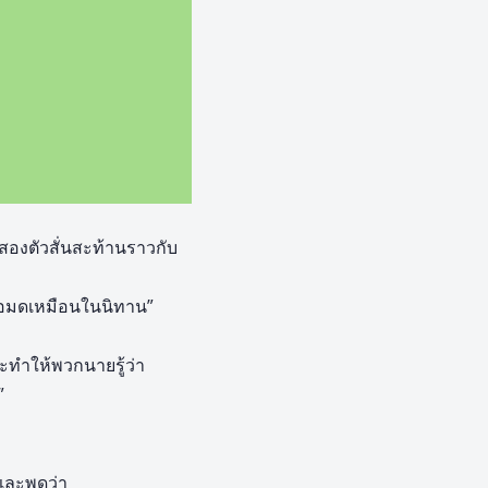
งสองตัวสั่นสะท้านราวกับ
พ่อมดเหมือนในนิทาน”
จะทำให้พวกนายรู้ว่า
”
และพูดว่า