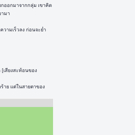
นแยกออกมาจากกลุ่ม เขาคิด
เขามา
นความเร็วลง ก่อนจะย่ำ
 [เสียงสะท้อนของ
ดร้าย แต่ในสายตาของ