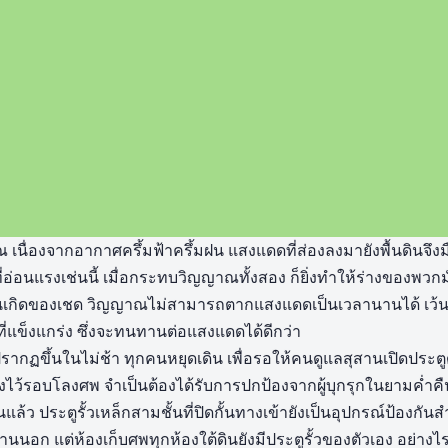
ิเวณ เนื่องจากอากาศครึ้มฟ้าครึ้มฝน แสงแดดที่ส่องลงมายังพื้นดินจึ
อ่อนแรงเช่นนี้ เมื่อกระทบวิญญาณทั้งสอง ก็ยิ่งทำให้ร่างของพวกม
นเกิดของเชด วิญญาณไม่สามารถตากแสงแดดเป็นเวลานานได้ เว้นแ
ที่แข็งแกร่ง ซึ่งจะทนทานต่อแสงแดดได้ดีกว่า
ปรากฏขึ้นในไม่ช้า ทุกคนหยุดเดิน เพื่อรอให้คนดูแลสุสานเปิดประต
ูกวางไว้รอบโลงศพ จำเป็นต้องได้รับการปกป้องจากผู้บุกรุกในยามค่ำ
แล้ว ประตูรั้วเหล็กสามชั้นที่ปิดกั้นทางเข้ายังเป็นอุปกรณ์ป้องกัน
ด้านนอก แต่ห้องเก็บศพทุกห้องใต้ดินยังมีประตูรั้วของตัวเอง อย่างไร