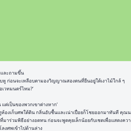
ะและถามขึ้น
ใบหู ก่อนจะเหลือบตามองวิญญาณสองตนที่ยืนอยู่ใต้เงาไม้ใกล้ ๆ
ือเวทมนตร์ไหม?’
ัน แต่เป็นของพวกเขาต่างหาก’
ูห้องเก็บศพใต้ดิน กลิ่นอับชื้นและเน่าเปื่อยก็โชยออกมาทันที คุณน
่มาร่วมพิธีอย่างอดทน ก่อนจะพูดคุยเล็กน้อยกับเชดเพื่อแสดงคว
โลงศพเข้าไปด้านล่าง