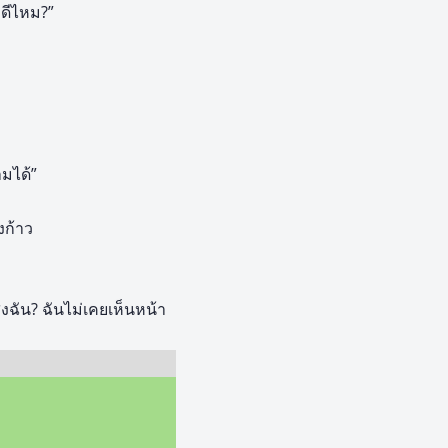
 ดีไหม?”
ามได้”
งก้าว
งฉัน? ฉันไม่เคยเห็นหน้า