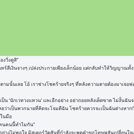
งวิ่งดูสิ”
จันทร์สีเงินจางๆ เปล่งประกายเพียงเล็กน้อย แต่กลับทำให้วิญญาณทั้
าตามนั้นเลย โอ้ เราช่างโชคร้ายจริงๆ ที่หลังความตายต้องมาเจอ
ันเป็น ‘นักเวทวงแหวน’ และอีกอย่าง อย่าถอยหลังเด็ดขาด ไม่งั้นฉัน
้เลยว่าเป็นพวกนายที่คิดจะโจมตีฉัน โชคร้ายควรจะเป็นฉันต่างหาก!
ในมือ
กคนคนนี้ทำไมกัน”
นอย่างไม่พอใจ มิสเตอร์วัตสันที่กำลังจะพูดคำขอโทษพลันเปลี่ยนใจ