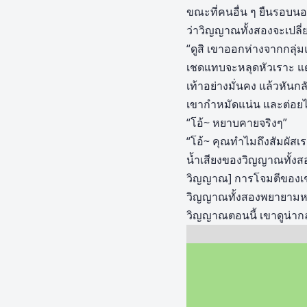
ขณะที่คนอื่น ๆ ยืนรอบนอ
ว่าวิญญาณทั้งสองจะเปลี่
“ดูสิ เขาออกห่างจากกลุ่
เชดแทบจะหลุดหัวเราะ แต่
เท้าอย่างมั่นคง แล้วหันกล
เขากำหมัดแน่น และต่อยไ
“โอ้~ หยาบคายจริงๆ”
“โอ้~ คุณทำไมถึงสัมผัสเร
น้ำเสียงของวิญญาณทั้งส
วิญญาณ] การโจมตีของเ
วิญญาณทั้งสองพยายามหลบ
วิญญาณตอนนี้ เขาดูน่ากลั