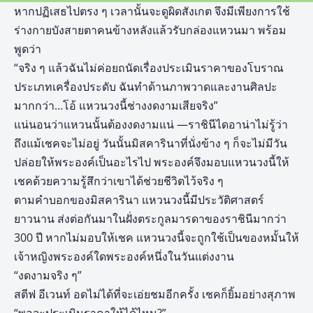
หากปฏิเสธไปตรง ๆ เวลานั้นจะดูผิดสังเกต จึงมีเพียงการใช้
ร่างกายบังสายตาคนข้างหลังแล้วรับกล่องแหวนมา พร้อม
พูดว่า
“จริง ๆ แล้วฉันไม่ค่อยถนัดเรื่องประเมินราคาของโบราณ
ประเภทเครื่องประดับ ฉันทำด้านภาพวาดและงานศิลปะ
มากกว่า…โอ้ แหวนวงนี้ช่างงดงามเสียจริง”
แน่นอนว่าแหวนนั้นต้องงดงามแน่ —ราชินีไดอาน่าไม่รู้ว่า
ถึงแม้เชคจะไม่อยู่ วันนั้นมิสคารินาที่นั่งข้าง ๆ ก็จะไม่มีวัน
ปล่อยให้พระองค์เป็นอะไรไป พระองค์จึงมอบแหวนวงนี้ให้
เชคด้วยความรู้สึกว่าเขาได้ช่วยชีวิตไว้จริง ๆ
ตามคำบอกของมิสคารินา แหวนวงนี้มีประวัติศาสตร์
ยาวนาน ส่งต่อกันมาในฝั่งตระกูลมารดาของราชินีมากว่า
300 ปี หากไม่มอบให้เชค แหวนวงนี้จะถูกใช้เป็นของหมั้นให้
เจ้าหญิงพระองค์ใดพระองค์หนึ่งในวันแต่งงาน
“งดงามจริง ๆ”
สตีฟ อีเวนท์ อดไม่ได้ที่จะเอ่ยชมอีกครั้ง เชคก็ยิ้มอย่างสุภาพ