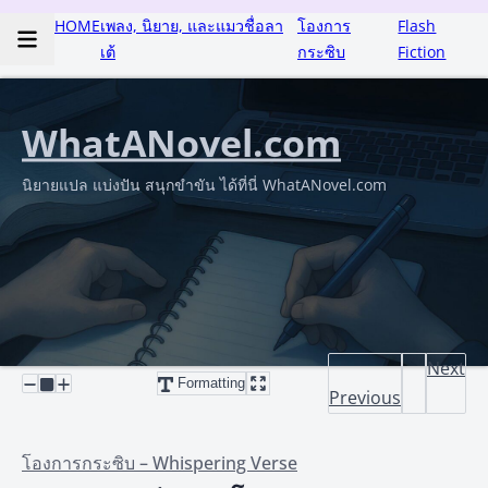
HOME
เพลง, นิยาย, และแมวชื่อลา
โองการ
Flash
เต้
กระซิบ
Fiction
WhatANovel.com
นิยายแปล แบ่งปัน สนุกขำขัน ได้ที่นี่ WhatANovel.com
Next
Formatting
Previous
โองการกระซิบ – Whispering Verse