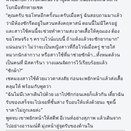
โบกมือทักทายเชค
“คุณครับ ขอโทษอีกครั้งนะครับเมื่อครู่ ฉันสอบถามมาแล้ว
ว่ามีห้องซักรีดอยู่ในสวนหลังคฤหาสน์ ตอนนี้ไม่มีใครอยู่
และสาวใช้คนนี้จะช่วยทำความสะอาดเสื้อให้คุณเอง ต้อง
ขอโทษจริง ๆ คราบไวน์แบบนี้ ถ้าแห้งแล้วจะซักยากมาก”
แน่นอนว่า ไม่ว่าจะเป็นหญิงสาวที่ถือไวน์เมื่อครู่ ชายใส่
หมวกนักล่ากวาง หรือสาวใช้ที่มาช่วยซักผ้า…ทั้งหมดล้วน
เป็นคนที่ มิสคารินา วางแผนจัดการไว้เรียบร้อยแล้ว
“ซักผ้า?”
เชคมองสาวใช้ด้วยแววตาสงสัย ก่อนจะพยักหน้าแล้วส่งเสื้อ
คลุมให้ พร้อมกับพูดว่า
“ฉันไม่มีเวลาเดินไปด้วย เอาไปซักก่อนเลยก็แล้วกัน เดี๋ยวฉัน
รับของเสร็จจะไปเจอที่ชั้นล่าง รีบอบให้แห้งด้วยนะ ชุดนี้
ราคาไม่ถูกเลยล่ะ”
พูดจบ เขาพยักหน้าให้สตีฟ อีเวนท์อย่างสุภาพ แล้วเดินจาก
ไปอย่างอารมณ์ดี มุ่งหน้าสู่จุดรับของด้านใน