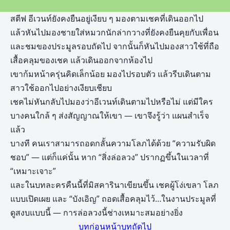
สตีฟ อีเวนท์ยังคงยืนอยู่เงียบ ๆ มองตามเชคที่เดินออกไป
แล้วหันไปมองชายใส่หมวกนักล่ากวางที่ยังคงยืนคุยกับเพื่อน
และชมของประมูลรอบถัดไป จากนั้นก็หันไปมองสาวใช้ที่ถือ
เสื้อคลุมของเชค แล้วเดินออกจากห้องไป
เขาก้มหน้าครุ่นคิดเล็กน้อย มองไปรอบตัว แล้วรีบเดินตาม
สาวใช้ออกไปอย่างเงียบเชียบ
เชคไม่หันกลับไปมองว่าอีเวนท์เดินตามไปหรือไม่ แต่มีใคร
บางคนใกล้ ๆ ส่งสัญญาณให้เขา — เขาจึงรู้ว่า แผนสำเร็จ
แล้ว
บางที คนเราสามารถอดกลั้นความโลภได้ด้วย “ความรับผิด
ชอบ” — แต่ก็แค่นั้น หาก “สิ่งล่อลวง” ปรากฏขึ้นในเวลาที่
“เหมาะเจาะ”
และในบทละครคืนนี้ที่มิสคารินาเขียนขึ้น เชคผู้โง่เขลา โลภ
แบบเปิดเผย และ “บังเอิญ” ถอดเสื้อคลุมไว้…ในงานประมูลที่
ดูสงบแบบนี้ — การล่อลวงนี้ช่างเหมาะสมอย่างยิ่ง
บทก่อนหน้า
บทถัดไป