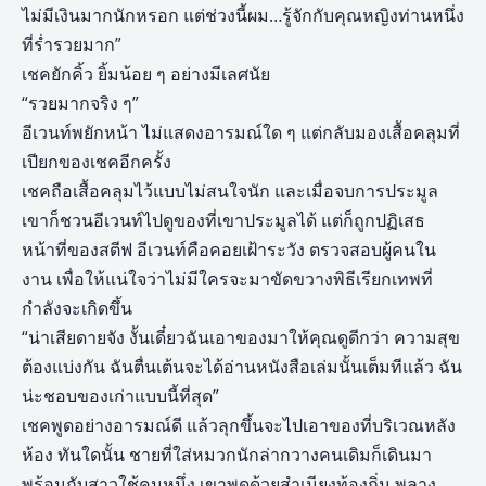
ไม่มีเงินมากนักหรอก แต่ช่วงนี้ผม…รู้จักกับคุณหญิงท่านหนึ่ง
ที่ร่ำรวยมาก”
เชคยักคิ้ว ยิ้มน้อย ๆ อย่างมีเลศนัย
“รวยมากจริง ๆ”
อีเวนท์พยักหน้า ไม่แสดงอารมณ์ใด ๆ แต่กลับมองเสื้อคลุมที่
เปียกของเชคอีกครั้ง
เชคถือเสื้อคลุมไว้แบบไม่สนใจนัก และเมื่อจบการประมูล
เขาก็ชวนอีเวนท์ไปดูของที่เขาประมูลได้ แต่ก็ถูกปฏิเสธ
หน้าที่ของสตีฟ อีเวนท์คือคอยเฝ้าระวัง ตรวจสอบผู้คนใน
งาน เพื่อให้แน่ใจว่าไม่มีใครจะมาขัดขวางพิธีเรียกเทพที่
กำลังจะเกิดขึ้น
“น่าเสียดายจัง งั้นเดี๋ยวฉันเอาของมาให้คุณดูดีกว่า ความสุข
ต้องแบ่งกัน ฉันตื่นเต้นจะได้อ่านหนังสือเล่มนั้นเต็มทีแล้ว ฉัน
น่ะชอบของเก่าแบบนี้ที่สุด”
เชคพูดอย่างอารมณ์ดี แล้วลุกขึ้นจะไปเอาของที่บริเวณหลัง
ห้อง ทันใดนั้น ชายที่ใส่หมวกนักล่ากวางคนเดิมก็เดินมา
พร้อมกับสาวใช้คนหนึ่ง เขาพูดด้วยสำเนียงท้องถิ่น พลาง