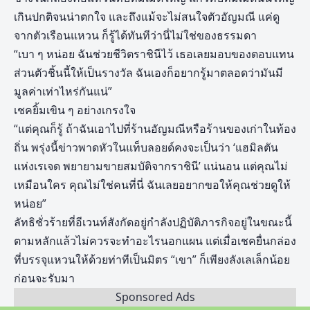
เกินปกติจนน่าตกใจ และถึงแม้จะไม่สนใจตัวอัญมณี แค่ดู
จากตัวเรือนแหวน ก็รู้ได้ทันทีว่านี่ไม่ใช่ของธรรมดา
“เบา ๆ หน่อย ฉันช่วยชีวิตราชินีไว้ เธอเลยมอบของตอบแทน
ส่วนตัวชิ้นนี้ให้เป็นรางวัล ฉันเองก็อยากรู้มาตลอดว่ามันมี
มูลค่าเท่าไหร่กันแน่”
เชคยิ้มเขิน ๆ อย่างเกรงใจ
“แต่คุณก็รู้ ถ้าฉันเอาไปที่ร้านอัญมณีหรือร้านของเก่าในท้อง
ถิ่น พรุ่งนี้ข่าวพาดหัวในแท็บลอยด์คงจะเป็นว่า ‘แฮมิลตัน
แห่งเรเจด พยายามขายสมบัติจากราชินี’ แน่นอน แต่คุณไม่
เหมือนใคร คุณไม่ใช่คนที่นี่ ฉันเลยอยากขอให้คุณช่วยดูให้
หน่อย”
ลัทธิชั่วร้ายที่อีเวนท์สังกัดอยู่กำลังปฏิบัติภารกิจอยู่ในขณะนี้
ตามหลักแล้วไม่ควรจะทำอะไรนอกแผน แต่เมื่อเชคยื่นกล่อง
ที่บรรจุแหวนให้ด้วยท่าทีเป็นมิตร “เขา” ก็เพียงลังเลเล็กน้อย
ก่อนจะรับมา
Sponsored Ads