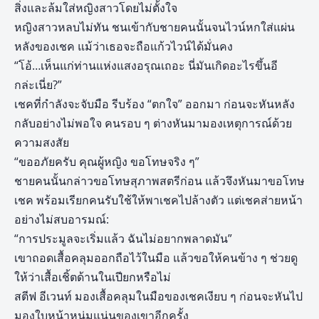
สิ่งและล้มใส่หญิงสาวโดยไม่ตั้งใจ
หญิงสาวหลบไม่ทัน ชนเข้ากับชายคนนั้นจนไวน์หกใส่แผ่น
หลังของเชค แม้ว่าเธอจะถือแก้วไวน์ได้มั่นคง
“โอ้…เห็นแก่ท่านแห่งแสงอรุณเถอะ นี่มันเกิดอะไรขึ้นอี
กล่ะเนี่ย?”
เชคที่กำลังจะจับมือ รีบร้อง “ตกใจ” ออกมา ก่อนจะหันหลัง
กลับอย่างไม่พอใจ คนรอบ ๆ ต่างหันมามองเหตุการณ์ด้วย
ความสงสัย
“ขออภัยครับ คุณผู้หญิง ขอโทษจริง ๆ”
ชายคนนั้นกล่าวขอโทษสุภาพสตรีก่อน แล้วจึงหันมาขอโทษ
เชค พร้อมเรียกคนรับใช้ให้พาเชคไปล้างตัว แต่เชคส่ายหน้า
อย่างไม่สบอารมณ์:
“การประมูลจะเริ่มแล้ว ฉันไม่อยากพลาดมัน”
เขาถอดเสื้อคลุมออกถือไว้ในมือ แล้วขอให้คนข้าง ๆ ช่วยดู
ให้ว่าเสื้อเชิ้ตด้านในเปียกหรือไม่
สตีฟ อีเวนท์ มองเสื้อคลุมในมือของเชคเงียบ ๆ ก่อนจะหันไป
มองใบหน้าหนุ่มแน่นของเขาอีกครั้ง