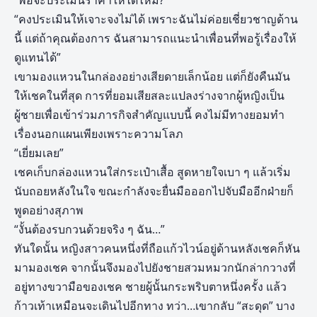
“พอจะประเมินราคาให้ได้ไหม?”
“คงประเมินให้เจาะจงไม่ได้ เพราะฉันไม่ค่อยเชี่ยวชาญด้าน
นี้ แต่ถ้าคุณต้องการ ฉันสามารถแนะนำเพื่อนที่พอรู้เรื่องให้
ดูแทนได้”
เขามองแหวนในกล่องอย่างเสียดายเล็กน้อย แต่ก็ยังคืนมัน
ให้เชคในที่สุด การที่ยอมเสียสละแปลงร่างจากผู้หญิงเป็น
ผู้ชายเพื่อเข้าร่วมภารกิจสำคัญแบบนี้ คงไม่มีทางยอมทำ
เรื่องนอกแผนเพียงเพราะความโลภ
“เยี่ยมเลย”
เชคเก็บกล่องแหวนใส่กระเป๋าเสื้อ สูดหายใจเบา ๆ แล้วเริ่ม
นับถอยหลังในใจ ขณะกำลังจะยื่นมือออกไปจับมืออีกฝ่ายก็
พูดอย่างสุภาพ
“งั้นต้องรบกวนด้วยจริง ๆ ฉัน…”
ทันใดนั้น หญิงสาวคนหนึ่งที่ถือแก้วไวน์อยู่ด้านหลังเชคก็หัน
มามองเชค จากนั้นจึงมองไปยังชายสวมหมวกนักล่ากวางที่
อยู่ทางขวามือของเชค ชายผู้นั้นกระพริบตาหนึ่งครั้ง แล้ว
ก้าวเท้าเหมือนจะเดินไปอีกทาง ทว่า…เขากลับ “สะดุด” บาง