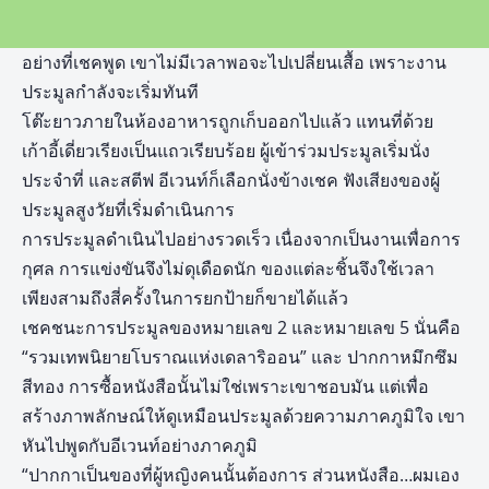
อย่างที่เชคพูด เขาไม่มีเวลาพอจะไปเปลี่ยนเสื้อ เพราะงาน
ประมูลกำลังจะเริ่มทันที
โต๊ะยาวภายในห้องอาหารถูกเก็บออกไปแล้ว แทนที่ด้วย
เก้าอี้เดี่ยวเรียงเป็นแถวเรียบร้อย ผู้เข้าร่วมประมูลเริ่มนั่ง
ประจำที่ และสตีฟ อีเวนท์ก็เลือกนั่งข้างเชค ฟังเสียงของผู้
ประมูลสูงวัยที่เริ่มดำเนินการ
การประมูลดำเนินไปอย่างรวดเร็ว เนื่องจากเป็นงานเพื่อการ
กุศล การแข่งขันจึงไม่ดุเดือดนัก ของแต่ละชิ้นจึงใช้เวลา
เพียงสามถึงสี่ครั้งในการยกป้ายก็ขายได้แล้ว
เชคชนะการประมูลของหมายเลข 2 และหมายเลข 5 นั่นคือ
“รวมเทพนิยายโบราณแห่งเดลาริออน” และ ปากกาหมึกซึม
สีทอง การซื้อหนังสือนั้นไม่ใช่เพราะเขาชอบมัน แต่เพื่อ
สร้างภาพลักษณ์ให้ดูเหมือนประมูลด้วยความภาคภูมิใจ เขา
หันไปพูดกับอีเวนท์อย่างภาคภูมิ
“ปากกาเป็นของที่ผู้หญิงคนนั้นต้องการ ส่วนหนังสือ…ผมเอง