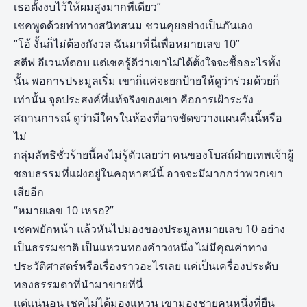
เธอตั้งงบไว้ให้ผมสูงมากทีเดียว”
เชคพูดด้วยท่าทางสนิทสนม ชวนคุยอย่างเป็นกันเอง
“โอ้ งั้นก็ไม่ต้องกังวล ฉันมาที่นี่เพื่อหมายเลข 10”
สตีฟ อีเวนท์ตอบ แต่เชครู้ดีว่าเขาไม่ได้ตั้งใจจะซื้ออะไรทั้ง
นั้น พอการประมูลเริ่ม เขาก็แค่จะยกป้ายให้ดูว่าร่วมด้วยก็
เท่านั้น จุดประสงค์ที่แท้จริงของเขา คือการเฝ้าระวัง
สถานการณ์ ดูว่ามีใครในห้องที่อาจขัดขวางแผนคืนนี้หรือ
ไม่
กลุ่มลัทธิชั่วร้ายนี้คงไม่รู้ตัวเลยว่า คนของโบสถ์ฝ่ายเทพเจ้าผู้
ชอบธรรมที่แฝงอยู่ในคฤหาสน์นี้ อาจจะมีมากกว่าพวกเขา
เสียอีก
“หมายเลข 10 เหรอ?”
เชคพยักหน้า แล้วหันไปมองของประมูลหมายเลข 10 อย่าง
เป็นธรรมชาติ เป็นแหวนทองคำวงหนึ่ง ไม่มีคุณค่าทาง
ประวัติศาสตร์หรือเรื่องราวอะไรเลย แค่เป็นเครื่องประดับ
ทองธรรมดาที่นำมาขายที่นี่
แต่แน่นอน เชคไม่ได้มองแหวน เขามองชายคนหนึ่งที่ยืน