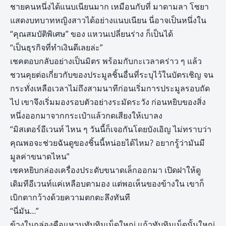
ชายคนหนึ่งได้แนบเนียนมาก เหมือนกับที่ มาดามลา โซยา
แสดงบทบาทหญิงสาวได้อย่างแนบเนียน นี่อาจเป็นหนึ่งใน
“คุณสมบัติพิเศษ” ของ แหวนเปลี่ยนร่าง ก็เป็นได้
“เป็นธุรกิจที่ทำเงินดีเลยล่ะ”
เชคตอบกลับอย่างเป็นมิตร พร้อมกับกะเวลาคร่าว ๆ แล้ว
ชวนคุยต่อเกี่ยวกับของประมูลชิ้นอื่นที่ระบุไว้ในบัตรเชิญ จน
กระทั่งเหลือเวลาไม่ถึงสามนาทีก่อนเริ่มการประมูลรอบถัด
ไป เขาจึงเริ่มมองรอบตัวอย่างระมัดระวัง ก่อนหยิบของสิ่ง
หนึ่งออกมาจากกระเป๋าแล้วกดเสียงให้เบาลง
“มิสเตอร์อีเวนท์ ไหน ๆ วันนี้ก็เจอกันโดยบังเอิญ ไม่ทราบว่า
คุณพอจะช่วยฉันดูของชิ้นนี้หน่อยได้ไหม? อยากรู้ว่ามันมี
มูลค่าขนาดไหน”
เชคหยิบกล่องเครื่องประดับขนาดเล็กออกมา เปิดฝาให้ดู
เดิมทีอีเวนท์แค่เหลือบตามอง แต่พอเห็นของข้างใน เขาก็
เบิกตากว้างด้วยความตกตะลึงทันที
“นี่มัน…”
ข้างในกล่องคือแหวนทับทิมเม็ดใหญ่ แก้วทับทิมเม็ดนั้นใหญ่