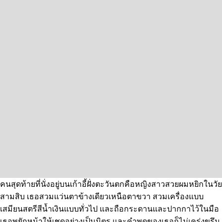
คนสุดท้ายที่นั่งอยู่บนเก้าอี้ฝั่งตะวันตกคือหญิงสาวสวยผมหยิกในวัย
สามสิบ เธอสวมแว่นตาข้างเดียวเหนือตาขวา สวมเครื่องแบบ
เสมียนสตรีสีน้ำเงินแบบทั่วไป และถือกระดานและปากกาไว้ในมือ
เธอพยักหน้าให้เชดอย่างเป็นมิตร และคำพูดของเธอก็ไม่เคร่งขรึม