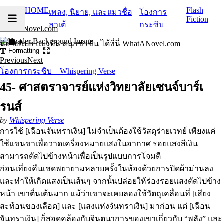
HOME
Flash
เพลง, นิยาย, และแมวชื่อ
โองการ
Fiction
ลาเต้
กระซิบ
WhatANovel.com
นิยายแปล แบ่งปัน สนุกขำขัน ได้ที่นี่ WhatANovel.com
Formatting
Previous
Next
โองการกระซิบ – Whispering Verse
45- ศาสตราจารย์แห่งวิทยาลัยเซนจ์บาร์เ
รนส์
by
Whispering Verse
การใช้ [เฉือนจันทราเงิน] ไม่จำเป็นต้องใช้วัสดุร่ายเวทย์ เพียงแค่
ใช้แขนขาเพื่อวาดเครื่องหมายแสงในอากาศ รอยแสงสีเงิน
สามารถตัดไปข้างหน้าเพื่อเป็นรูปแบบการโจมตี
ก่อนเที่ยงคืนเชดพยายามหลายครั้งในห้องด้วยการปิดผ้าม่านลง
และทำให้เกิดแสงเป็นเส้นๆ จากนั้นปล่อยให้ร่องรอยแสงตัดไปข้าง
หน้า เขาตื่นเต้นมาก แม้ว่าเขาจะเคยลองใช้วัตถุเคลื่อนที่ [เสียง
สะท้อนของเลือด] และ [แสงแห่งจันทราเงิน] มาก่อน แต่ [เฉือน
จันทราเงิน] ก็สอดคล้องกับจินตนาการของเขาเกี่ยวกับ “พลัง” และ