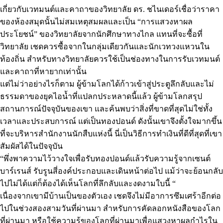
เกี่ยวกับเวทมนต์และคาถาของวิทยาลัย ดร. ชไนเดอร์เชื่อว่าราคา
ของห้องสมุดนั้นไม่สมเหตุสมผลและเป็น “การแสวงหาผล
ประโยชน์” ของวิทยาลัยจากนักศึกษาทางไกล แทนที่จะซื้อที่
วิทยาลัย เชดควรซื้อจากในกลุ่มเดียวกันและนักเวทวงแหวนใน
ท้องถิ่น สำหรับทางวิทยาลัยควรใช้เป็นช่องทางในการรับเวทมนต์
และคาถาที่หายากเท่านั้น
แต่ไม่ว่าอย่างไรก็ตาม ผู้ข้ามโลกได้ก้าวเข้าสู่ประตูลึกลับและไม่
ธรรมดาของยุคไอน้ำที่แปลกประหลาดนี้แล้ว ผู้ข้ามโลกสรุป
สถานการณ์ปัจจุบันของเขา และค้นพบว่าสิ่งที่ขาดที่สุดไม่ใช่ทั้ง
เวลาและประสบการณ์ แต่เป็นทองปอนด์ ดังนั้นเขาจึงตั้งใจมากขึ้น
ที่จะบริหารสำนักงานนักสืบแห่งนี้ นี่เป็นวิธีการทำเงินที่ดีที่สุดที่เขา
สัมผัสได้ในปัจจุบัน
“พึ่งพาความไว้วางใจเพื่อรับทองปอนด์แล้วรับความรู้จากเซนต์
บาร์เรนส์ รับรูนสี่องค์ประกอบและเดินหน้าต่อไป แม้ว่าจะย้อนกลับ
ไปไม่ได้แต่ก็ต้องได้เห็นโลกที่ลึกลับและงดงามใบนี้ “
เนื่องจากเขามีบ้านเป็นของตัวเอง เชดจึงไม่มีอาการซึมเศร้าอีกต่อ
ไปในช่วงสองสามวันที่ผ่านมา สำหรับการคัดลอกหนังสือของโลก
ที่ผ่านมา หรือใช้ความรู้ของโลกที่ผ่านมาเพื่อแสวงหาผลกำไรใน