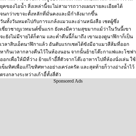
ยุคของไอน้ำ สิ่งเหล่านี้จะไม่สามารถวางแผนรายละเอียดได้
จนกว่าเขาจะตั้งหลักที่มั่นคงและมีกำลังมากขึ้น
วันทั้งวันหมดไปกับการแกล้งแมวและอ่านหนังสือ เชดผู้ซึ่ง
เชี่ยวชาญเวทมนต์ขั้นแรก ยังคงมีความสุขมากแม้ว่าในวันนี้เขา
จะยังไม่มีรายได้ก็ตาม และค่ำคืนนี้ก็มาถึง เขามองดูนาฬิกาก็เป็น
เวลาสิบเอ็ดนาฬิกาแล้ว อันดับแรกเชดได้ขังมีอาแมวสีส้มที่ออก
หากินเวลากลางคืนไว้ในห้องนอน จากนั้นย้ายโต๊ะกาแฟและโซฟา
ออกเพื่อให้มีที่ว่าง ย้ายเก้าอี้สี่ตัวจากโต๊ะอาหารไปที่ห้องนั่งเล่น ใช้
เข็มทิศเพื่อแก้ไขทิศทางอย่างเคร่งครัด และสุดท้ายก็วางอ่างน้ำไว้
ตรงกลางระหว่างเก้าอี้ทั้งสี่ตัว
Sponsored Ads