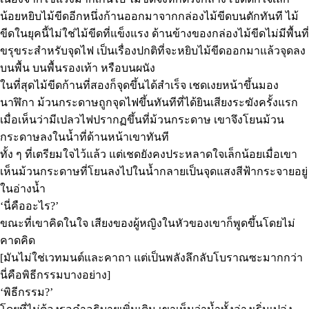
น้อยหยิบไม้ขีดอีกหนึ่งก้านออกมาจากกล่องไม้ขีดบนตักทันที ไม้
ขีดในยุคนี้ไม่ใช่ไม้ขีดที่แข็งแรง ด้านข้างของกล่องไม้ขีดไม่มีพื้นที่
ขรุขระสำหรับจุดไฟ เป็นเรื่องปกติที่จะหยิบไม้ขีดออกมาแล้วจุดลง
บนพื้น บนพื้นรองเท้า หรือบนผนัง
ในที่สุดไม้ขีดก้านที่สองก็จุดขึ้นได้สำเร็จ เชดเงยหน้าขึ้นมอง
นาฬิกา ม้วนกระดาษถูกจุดไฟขึ้นทันทีที่ได้ยินเสียงระฆังครั้งแรก
เมื่อเห็นว่ามีเปลวไฟปรากฏขึ้นที่ม้วนกระดาษ เขาจึงโยนม้วน
กระดาษลงในน้ำที่ด้านหน้าเขาทันที
ทั้ง ๆ ที่เตรียมใจไว้แล้ว แต่เชดยังคงประหลาดใจเล็กน้อยเมื่อเขา
เห็นม้วนกระดาษที่โยนลงไปในน้ำกลายเป็นจุดแสงสีฟ้ากระจายอยู่
ในอ่างน้ำ
‘นี่คืออะไร?’
ขณะที่เขาคิดในใจ เสียงของผู้หญิงในหัวของเขาก็พูดขึ้นโดยไม่
คาดคิด
[มันไม่ใช่เวทมนต์และคาถา แต่เป็นพลังลึกลับโบราณซะมากกว่า
นี่คือพิธีกรรมบางอย่าง]
‘พิธีกรรม?’