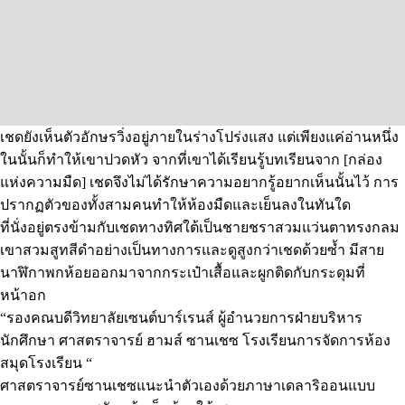
เชดยังเห็นตัวอักษรวิ่งอยู่ภายในร่างโปร่งแสง แต่เพียงแค่อ่านหนึ่ง
ในนั้นก็ทำให้เขาปวดหัว จากที่เขาได้เรียนรู้บทเรียนจาก [กล่อง
แห่งความมืด] เชดจึงไม่ได้รักษาความอยากรู้อยากเห็นนั้นไว้ การ
ปรากฏตัวของทั้งสามคนทำให้ห้องมืดและเย็นลงในทันใด
ที่นั่งอยู่ตรงข้ามกับเชดทางทิศใต้เป็นชายชราสวมแว่นตาทรงกลม
เขาสวมสูทสีดำอย่างเป็นทางการและดูสูงกว่าเชดด้วยซ้ำ มีสาย
นาฬิกาพกห้อยออกมาจากกระเป๋าเสื้อและผูกติดกับกระดุมที่
หน้าอก
“รองคณบดีวิทยาลัยเซนต์บาร์เรนส์ ผู้อำนวยการฝ่ายบริหาร
นักศึกษา ศาสตราจารย์ ฮามส์ ซานเชซ โรงเรียนการจัดการห้อง
สมุดโรงเรียน “
ศาสตราจารย์ซานเชซแนะนำตัวเองด้วยภาษาเดลาริออนแบบ