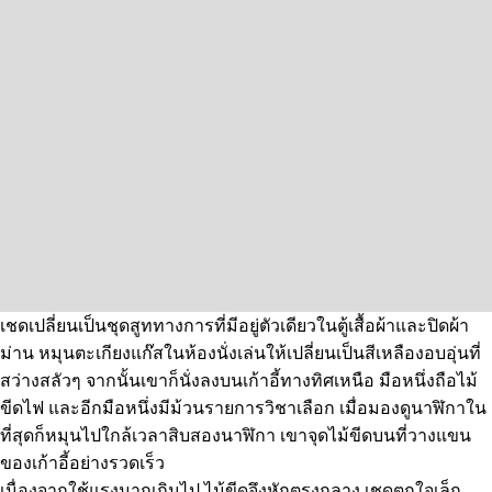
เชดเปลี่ยนเป็นชุดสูททางการที่มีอยู่ตัวเดียวในตู้เสื้อผ้าและปิดผ้า
ม่าน หมุนตะเกียงแก๊สในห้องนั่งเล่นให้เปลี่ยนเป็นสีเหลืองอบอุ่นที่
สว่างสลัวๆ จากนั้นเขาก็นั่งลงบนเก้าอี้ทางทิศเหนือ มือหนึ่งถือไม้
ขีดไฟ และอีกมือหนึ่งมีม้วนรายการวิชาเลือก เมื่อมองดูนาฬิกาใน
ที่สุดก็หมุนไปใกล้เวลาสิบสองนาฬิกา เขาจุดไม้ขีดบนที่วางแขน
ของเก้าอี้อย่างรวดเร็ว
เนื่องจากใช้แรงมากเกินไป ไม้ขีดจึงหักตรงกลาง เชดตกใจเล็ก