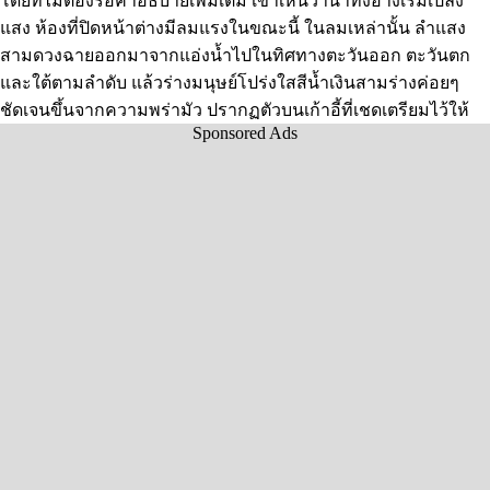
โดยที่ไม่ต้องรอคำอธิบายเพิ่มเติม เขาเห็นว่าน้ำทั้งอ่างเริ่มเปล่ง
แสง ห้องที่ปิดหน้าต่างมีลมแรงในขณะนี้ ในลมเหล่านั้น ลำแสง
สามดวงฉายออกมาจากแอ่งน้ำไปในทิศทางตะวันออก ตะวันตก
และใต้ตามลำดับ แล้วร่างมนุษย์โปร่งใสสีน้ำเงินสามร่างค่อยๆ
ชัดเจนขึ้นจากความพร่ามัว ปรากฏตัวบนเก้าอี้ที่เชดเตรียมไว้ให้
Sponsored Ads