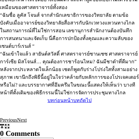
เหมือนของศาสตราจารย์ทั้งสอง
“ฉันชื่อ ลูคัส โจนส์ จากสำนักเลขาธิการของวิทยาลัย ตามข้อ
บังคับเมื่ออาจารย์ของวิทยาลัยสื่อสารกับนักเวทวงแหวนทางไกล
ในสถานการณ์ที่ไม่ใช่การสอน เลขานุการสำนักงานต้องบันทึก
การสนทนาและจัดเก็บ นี่คือการปกป้องทั้งคุณและความลับของ
เซนต์บาร์เรนส์ “
“ฉันเข้าใจแล้ว สายันต์สวัสดิ์ ศาสตราจารย์ซานเชซ ศาสตราจารย์
การ์เซีย มิสโจนส์… คุณต้องการชาร้อนไหม? ฉันมีชาดำที่ดีมาก”
หลังจากประหลาดใจเล็กน้อย เชดก็พูดกับร่างโปร่งใสทั้งสามอย่าง
สุภาพ เขานึกถึงพิธีนี้อยู่ในใจว่าคล้ายกับหลักการของโปรเจคเตอร์
หรือไม่? และบรรยากาศที่อึมครึมในขณะนี้แสดงให้เห็นว่า บางที
หน้าที่ดั้งเดิมของพิธีกรรมนี้ไม่ใช่การจัดการประชุมทางไกล
บทก่อนหน้า
บทถัดไป
Previous
Next
0
Comments