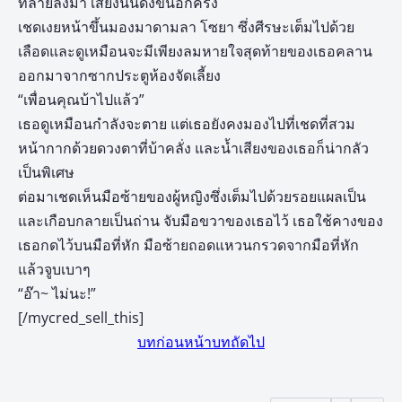
ทลายลงมา เสียงนั้นดังขึ้นอีกครั้ง
เชดเงยหน้าขึ้นมองมาดามลา โซยา ซึ่งศีรษะเต็มไปด้วย
เลือดและดูเหมือนจะมีเพียงลมหายใจสุดท้ายของเธอคลาน
ออกมาจากซากประตูห้องจัดเลี้ยง
“เพื่อนคุณบ้าไปแล้ว”
เธอดูเหมือนกำลังจะตาย แต่เธอยังคงมองไปที่เชดที่สวม
หน้ากากด้วยดวงตาที่บ้าคลั่ง และน้ำเสียงของเธอก็น่ากลัว
เป็นพิเศษ
ต่อมาเชดเห็นมือซ้ายของผู้หญิงซึ่งเต็มไปด้วยรอยแผลเป็น
และเกือบกลายเป็นถ่าน จับมือขวาของเธอไว้ เธอใช้คางของ
เธอกดไว้บนมือที่หัก มือซ้ายถอดแหวนกรวดจากมือที่หัก
แล้วจูบเบาๆ
“อ๊า~ ไม่นะ!”
[/mycred_sell_this]
บทก่อนหน้า
บทถัดไป