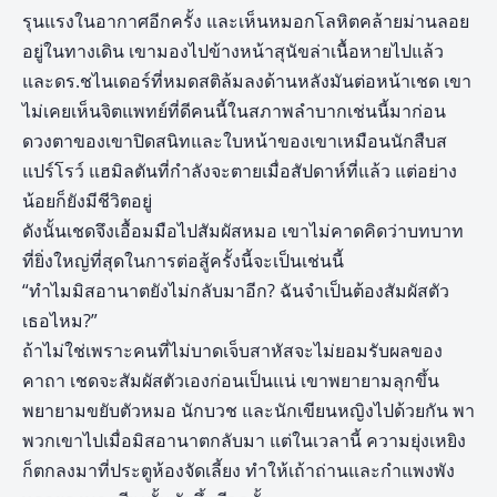
รุนแรงในอากาศอีกครั้ง และเห็นหมอกโลหิตคล้ายม่านลอย
อยู่ในทางเดิน เขามองไปข้างหน้าสุนัขล่าเนื้อหายไปแล้ว
และดร.ชไนเดอร์ที่หมดสติล้มลงด้านหลังมันต่อหน้าเชด เขา
ไม่เคยเห็นจิตแพทย์ที่ดีคนนี้ในสภาพลำบากเช่นนี้มาก่อน
ดวงตาของเขาปิดสนิทและใบหน้าของเขาเหมือนนักสืบส
แปร์โรว์ แฮมิลตันที่กำลังจะตายเมื่อสัปดาห์ที่แล้ว แต่อย่าง
น้อยก็ยังมีชีวิตอยู่
ดังนั้นเชดจึงเอื้อมมือไปสัมผัสหมอ เขาไม่คาดคิดว่าบทบาท
ที่ยิ่งใหญ่ที่สุดในการต่อสู้ครั้งนี้จะเป็นเช่นนี้
“ทำไมมิสอานาตยังไม่กลับมาอีก? ฉันจำเป็นต้องสัมผัสตัว
เธอไหม?”
ถ้าไม่ใช่เพราะคนที่ไม่บาดเจ็บสาหัสจะไม่ยอมรับผลของ
คาถา เชดจะสัมผัสตัวเองก่อนเป็นแน่ เขาพยายามลุกขึ้น
พยายามขยับตัวหมอ นักบวช และนักเขียนหญิงไปด้วยกัน พา
พวกเขาไปเมื่อมิสอานาตกลับมา แต่ในเวลานี้ ความยุ่งเหยิง
ก็ตกลงมาที่ประตูห้องจัดเลี้ยง ทำให้เถ้าถ่านและกำแพงพัง