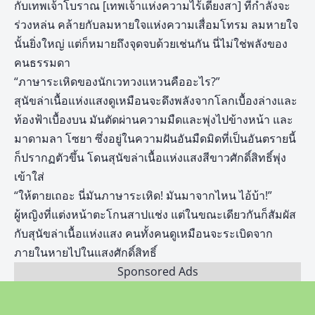
กับเทพเจ้าโบราณ [เทพเจ้าแห่งความไร้เดียงสา] ที่กำลังจะ
ร่วงหล่น คล้ายกับลมหายใจแห่งความเสื่อมโทรม ลมหายใจ
นั้นยิ่งใหญ่ แต่ก็หมายถึงจุดจบด้วยเช่นกัน นี่ไม่ใช่พลังของ
คนธรรมดา
“ภาษาระเหิดของนักเวทวงแหวนคืออะไร?”
สุนัขล่าเนื้อแห่งแสงดูเหมือนจะดึงพลังจากโลกเบื้องล่างและ
ท้องฟ้าเบื้องบน มันตัดผ่านความมืดและพุ่งไปข้างหน้า และ
มาดามลา โซยา ซึ่งอยู่ในความฝันอันมืดมิดที่เป็นอันตรายนี้
ก็ปรากฏตัวขึ้น โดนสุนัขล่าเนื้อแห่งแสงสีขาวศักดิ์สิทธิ์พุ่ง
เข้าใส่
“ให้ตายเถอะ นี่มันภาษาระเหิด! มันมาจากไหน ไอ้บ้า!”
ผู้หญิงที่แต่งหน้าตะโกนสาปแช่ง แต่ในขณะเดียวกันก็สัมผัส
กับสุนัขล่าเนื้อแห่งแสง คนทั้งคนดูเหมือนจะระเบิดจาก
ภายในหายไปในแสงศักดิ์สิทธิ์
Sponsored Ads