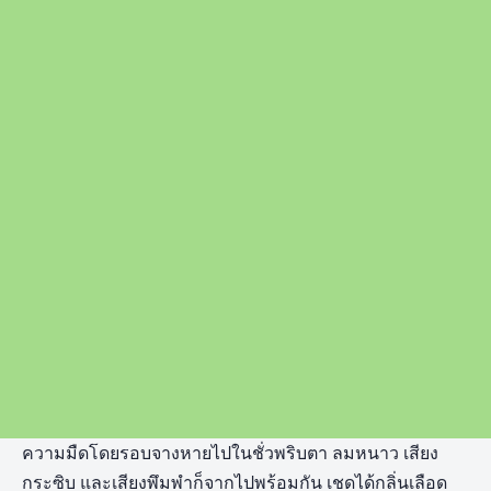
ความมืดโดยรอบจางหายไปในชั่วพริบตา ลมหนาว เสียง
กระซิบ และเสียงพึมพำก็จากไปพร้อมกัน เชดได้กลิ่นเลือด