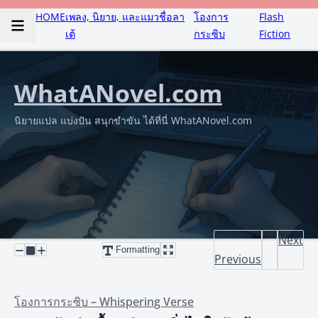
HOME
เพลง, นิยาย, และแมวชื่อลา
โองการ
Flash
เต้
กระซิบ
Fiction
WhatANovel.com
นิยายแปล แบ่งปัน สนุกขำขัน ได้ที่นี่ WhatANovel.com
Next
Formatting
Previous
โองการกระซิบ – Whispering Verse