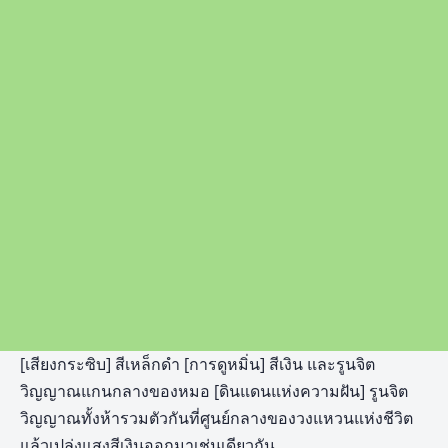
[เสียงกระซิบ] สีเหล็กดำ [การดูหมิ่น] สีเงิน และรูนจิต
วิญญาณแกนกลางของหมอ [ดินแดนแห่งความฝัน] รูนจิต
วิญญาณทั้งห้ารวมตัวกันที่ศูนย์กลางของวงแหวนแห่งชีวิต
แล้วเปล่งแสงสีเงินออกมาเช่นเดียวกัน