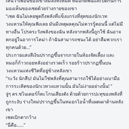
เห็นว่าเพื่อนของเขาล้มลงทั้งหมด หมอกัดฟันและปิดกั้นการ
มองเห็นของเชดด้วยร่างกายของเขา
“เชด ฉันไม่เคยพูดถึงพลังที่แข็งแกร่งที่สุดของนักเวท
วงแหวนให้คุณฟังเลย มันมีเหตุผลคุณไม่ควรรู้ตอนนี้ แต่ไม่มี
ทางอื่น โปรดระวังพลังของฉัน หลังจากพลังนี้ถูกใช้ ฉันอาจ
ตกอยู่ในอาการโคม่า ถ้าฉันสามารถชนะได้ อย่าลืมพวกเรา
ทุกคนด้วย…”
ประกายแสงสีเงินปรากฏขึ้นจากภายในห้องจัดเลี้ยง และ
หมอก็ก้าวถอยหลังอย่างรวดเร็ว รอยร้าวปรากฏขึ้นบน
วงแหวนแห่งชีวิตที่อยู่ข้างหลังเขา
“ระวัง นักสืบ! มันไม่ใช่พลังที่คุณสามารถใช้ได้อย่างเบามือ
การระเหิดของนักเวทวงแหวนนั้น มันไม่ง่ายอย่างนั้น! “
จู่ๆ ดร.ชไนเดอร์ก็ตะโกนเสียงดัง ด้วยด้วยการปะทุของพลังที่
ถูกระงับ ร่างใหม่ปรากฏขึ้นในหมอกไอน้ำที่แผดเผาด้านหลัง
เขา
เชดเบิกตากว้าง
“นี่คือ……”