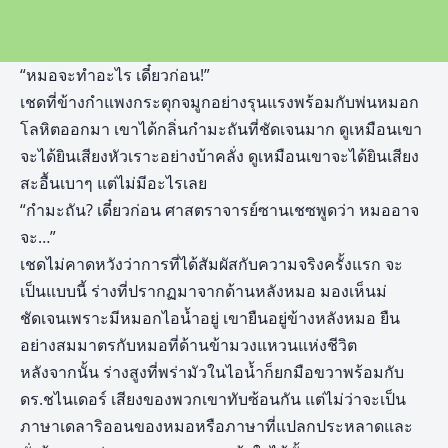
“หมอจะทำอะไร เดี๋ยวก่อน!”
เชดที่ข้างกำแพงกระตุกจมูกอย่างรุนแรงพร้อมกับพ่นหมอก
โลหิตออกมา เขาได้กลิ่นกำมะถันที่ชัดเจนมาก ดูเหมือนเขา
จะได้ยินเสียงหัวเราะอย่างบ้าคลั่ง ดูเหมือนเขาจะได้ยินเสียง
สะอื้นเบาๆ แต่ไม่มีอะไรเลย
“กำมะถัน? เดี๋ยวก่อน ศาสตราจารย์ซานเชซพูดว่า หมออาจ
จะ…”
เชดไม่คาดหวังว่าการที่ได้สัมผัสกับความจริงครั้งแรก จะ
เป็นแบบนี้ ร่างที่ปรากฏมาจากด้านหลังหมอ มองเห็นม่
ชัดเจนเพราะมีหมอกไอน้ำอยู่ เขายืนอยู่ข้างหลังหมอ ยืน
อย่างสมมาตรกับหมอที่ด้านข้ามวงแหวนแห่งชีวิต
หลังจากนั้น ร่างสูงที่พร่ามัวในไอน้ำก็ยกมือขวาพร้อมกับ
ดร.ชไนเดอร์ เสียงของพวกเขาทับซ้อนกัน แต่ไม่ว่าจะเป็น
ภาษาเดลาริออนของหมอหรือภาษาที่แปลกประหลาดและ