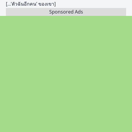
[…’ตัวฉันอีกคน’ ของเขา]
Sponsored Ads