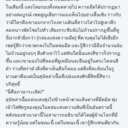
ในเสียงนี้ แสงโดยรอบทั้งหมดหายไป ความมืดได้ปรากฏมา
อย่างสมบูรณ์ เชดสูญเสียการมองเห็นไปอย่างสิ้นเชิง ราวกับ
ว่ามีใครดึงเขาออกจากโถงทางเดินที่สว่างไสวไปสู่เหวลึก
ลมหนาวพัดโชยไปทั่ว เสียงกระซิบนับไม่ถ้วนปรากฏขึ้นที่หู
นี่น่ากลัวยิ่งกว่า [กล่องแห่งความมืด] ที่ควบคุมไม่ได้เสียอีก
เชดรู้สึกว่าเขาตกลงไปในหล่มมืด และรู้สึกว่ามีมือจำนวนนับ
ไม่ถ้วนอยู่รอบๆ ดึงตัวเขาไว้ แต่ทันใดนั้นแสงสีขาวก็ปรากฏ
ขึ้น และเขามองไปที่หมอที่ดูเหมือนจะยืนอยู่ในสระโคลนสี
ดำ ร่างที่พร่ามัวสิ่งที่ตาเห็นคือก็หมอ แต่สิ่งที่สะท้อนในรู
ม่านตาคือแต่เป็นสุนัขล่าเนื้อที่เปล่งแสงศักดิ์สิทธิ์สีขาว
บริสุทธิ์
“นี่คือภาษาระเหิด?”
สุนัขล่าเนื้อแห่งแสงพุ่งไปข้างหน้าตามเส้นทางที่มืดมิด พุ่ง
เข้าใส่ศัตรูของคุณในหล่มแห่งความฝันที่เป็นอันตรายนี้
พลังของช่วงเวลานี้ไม่สามารถอธิบายได้โดยผู้ข้ามโลกที่มี
ความรู้น้อย แต่ในขณะนี้ แต่ในขณะนี้ เขารู้สึกเช่นเดียวกัน