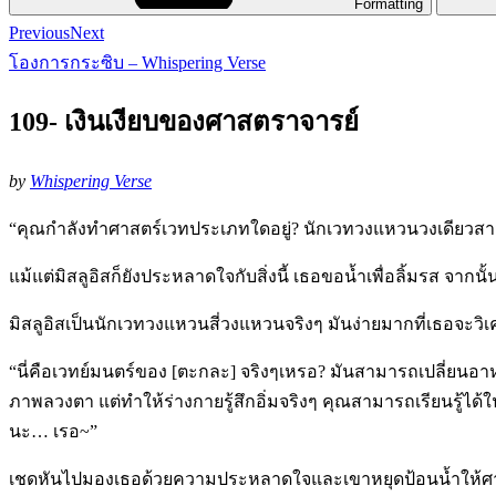
Formatting
Previous
Next
โองการกระซิบ – Whispering Verse
109- เงินเงียบของศาสตราจารย์
by
Whispering Verse
“คุณกำลังทำศาสตร์เวทประเภทใดอยู่? นักเวทวงแหวนวงเดียวสาม
แม้แต่มิสลูอิสก็ยังประหลาดใจกับสิ่งนี้ เธอขอน้ำเพื่อลิ้มรส จ
มิสลูอิสเป็นนักเวทวงแหวนสี่วงแหวนจริงๆ มันง่ายมากที่เธอจะวิเคร
“นี่คือเวทย์มนตร์ของ [ตะกละ] จริงๆเหรอ? มันสามารถเปลี่ยนอาหาร
ภาพลวงตา แต่ทำให้ร่างกายรู้สึกอิ่มจริงๆ คุณสามารถเรียนรู้ได้
นะ… เรอ~”
เชดหันไปมองเธอด้วยความประหลาดใจและเขาหยุดป้อนน้ำให้ศาสตราจ