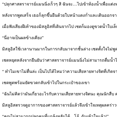
“ปลุกศาสตราจารย์แมนนิ่งเร็วๆ สิ ฉันจะ…ไปเข้าห้องน้ำเพื่อแต่งห
หลังจากพูดเสร็จ เธอก็ลุกขึ้นยืนด้วยใบหน้าแดงก่ำและเดินออ
เมื่อฟังเสียงฝีเท้าของมิสลูอิสที่เดินจากไป เชดก็มองดูขวดน้ำใบ
“นี่อาจเป็นผลข้างเคียง”
มิสลูอิสใช้เวลานานมากในการกลับมาจากชั้นล่าง เชดตั้งใจไม่พูดถึ
เชดหยุดหลังจากยืนยันว่าศาสตราจารย์แมนนิ่งไม่สามารถดื่มน้ำได
“ ทำไมเขาไม่ตื่นล่ะ เป็นไปได้ไหมว่าความเสียหายทางจิตที่เกิ
เชดพูดพร้อมยัดขวดกลับเข้าไปในกระเป๋าของเขา
“ฉันไม่คิดว่ามันเกี่ยวอะไรกับความเสียหายทางจิตนะ คุณนักสืบ คุ
มิสลูอิสตรวจดูอาการของศาสตราจารย์แล้วจึงเข้าใจเหตุผลคร่าว
“คุณไม่สามารถปลุกคนที่แกล้งหลับได้…โอ้. ฉันเข้าใจแล้ว!”