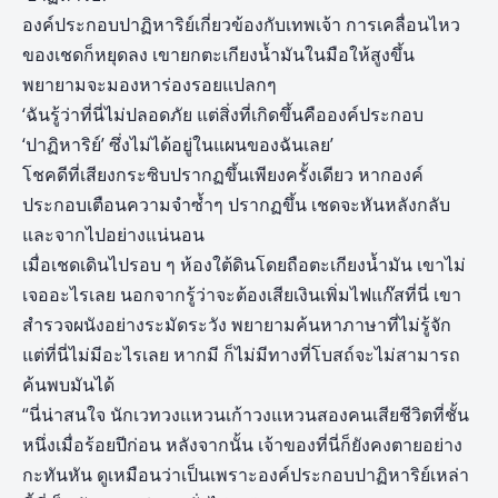
องค์ประกอบปาฏิหาริย์เกี่ยวข้องกับเทพเจ้า การเคลื่อนไหว
ของเชดก็หยุดลง เขายกตะเกียงน้ำมันในมือให้สูงขึ้น
พยายามจะมองหาร่องรอยแปลกๆ
‘ฉันรู้ว่าที่นี่ไม่ปลอดภัย แต่สิ่งที่เกิดขึ้นคือองค์ประกอบ
‘ปาฏิหาริย์’ ซึ่งไม่ได้อยู่ในแผนของฉันเลย’
โชคดีที่เสียงกระซิบปรากฏขึ้นเพียงครั้งเดียว หากองค์
ประกอบเตือนความจำซ้ำๆ ปรากฏขึ้น เชดจะหันหลังกลับ
และจากไปอย่างแน่นอน
เมื่อเชดเดินไปรอบ ๆ ห้องใต้ดินโดยถือตะเกียงน้ำมัน เขาไม่
เจออะไรเลย นอกจากรู้ว่าจะต้องเสียเงินเพิ่มไฟแก๊สที่นี่ เขา
สำรวจผนังอย่างระมัดระวัง พยายามค้นหาภาษาที่ไม่รู้จัก
แต่ที่นี่ไม่มีอะไรเลย หากมี ก็ไม่มีทางที่โบสถ์จะไม่สามารถ
ค้นพบมันได้
“นี่น่าสนใจ นักเวทวงแหวนเก้าวงแหวนสองคนเสียชีวิตที่ชั้น
หนึ่งเมื่อร้อยปีก่อน หลังจากนั้น เจ้าของที่นี่ก็ยังคงตายอย่าง
กะทันหัน ดูเหมือนว่าเป็นเพราะองค์ประกอบปาฏิหาริย์เหล่า