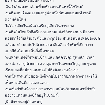
มือ ไม่มีเสียงสะท้อนที่ว่างเปล่า
‘ฉันกำลังมองหาค้อนที่จะพังสถานที่แห่งนี้ใช่ไหม’
เชดคิดและจ้องมองผนังอยู่พักหนึ่งก่อนจะยอมแพ้ เขามี
ความคิดใหม่
‘ไม่ต้องเสียเงินแม้แต่เหรียญเดียวในการลอง’
เชดคิดในใจแล้วจึงเรียกวงแหวนแห่งชีวิตออกมา มีอาตัว
น้อยตกใจกับเสียงระฆังและหวูดร้อง มันนอนบนไหล่ของเชด
แล้วมองย้อนกลับไปด้วยดวงตาสีเหลืองอำพันที่เบิกกว้าง
แมวสีส้มไม่เคยเห็นสิ่งนี้มาก่อน
วงแหวนแห่งชีวิตหมุนช้าๆ และเชดควบคุมรูนหลัก [เวลา
และช่องว่าง] ด้วยการควบคุมการไหลของวิญญาณ รูนจะ
เรืองแสงเล็กน้อย แสงส่องไปที่ผนังตรงหน้าเขา
จากนั้นส่วนหนึ่งของผนังก็หายไปราวกับภาพลวงตา เผยให้
เห็นทางเดินที่ยาวและแคบ…
เชดเชื่อว่าสีหน้าของเขาควรจะเหมือนกับของแมวที่กำลัง
มองวงแหวนแห่งชีวิตอยู่ในขณะนี้
[มีผนังซ่อนอยู่ด้านหน้า]