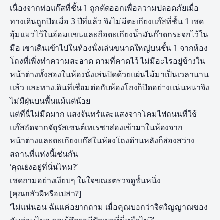
เนื่องจากท่อแก๊สที่ชั้น 1 ถูกตัดออกเพื่อความปลอดภัยเมื่อ
ทางเดินถูกปิดเมื่อ 3 ปีที่แล้ว จึงไม่มีตะเกียงแก๊สที่ชั้น 1 เชด
อุ้มแมวไว้ในอ้อมแขนและถือตะเกียงน้ำมันก๊าดกระจกไว้ใน
มือ เขาเดินเข้าไปในห้องนั่งเล่นขนาดใหญ่บนชั้น 1 จากห้อง
โถงที่เพิ่งทำความสะอาด ตามที่คาดไว้ ไม่มีอะไรอยู่ข้างใน
หน้าต่างทั้งสองในห้องนั่งเล่นปิดด้วยแผ่นไม้มาเป็นเวลานาน
แล้ว และทางเดินที่เชื่อมต่อกับห้องโถงก็ปิดอย่างแน่นหนาจึง
ไม่มีฝุ่นบนพื้นแม้แต่น้อย
แต่ที่นี่ไม่มืดมาก แสงจันทร์และแสงจากโคมไฟถนนที่ใช้
แก๊สถัดจากจัตุรัสเซนต์เทเรซาส่องเข้ามาในห้องจาก
หน้าต่างและตะเกียงแก๊สในห้องโถงด้านหลังก็ส่องสว่าง
สถานที่แห่งนี้เช่นกัน
‘คุณยังอยู่ที่นั่นไหม?’
เชดถามอย่างเงียบๆ ในใจขณะตรวจดูชั้นหนึ่ง
[คุณกลัวผีหรือเปล่า?]
‘ไม่แน่นอน ฉันแค่อยากถาม เมื่อคุณบอกว่าจิตวิญญาณของ