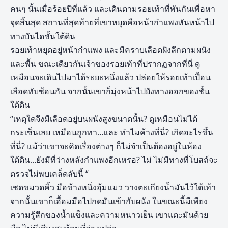
คนๆ นั้นเมื่อร้อยปีที่แล้ว และเดินตามรอยเท้าที่พันกันเพื่อหา
จุดสิ้นสุด สถานที่สุดท้ายที่เขาหยุดคือหน้ากำแพงหันหน้าไป
ทางบันไดชั้นใต้ดิน
รอยเท้าหยุดอยู่หน้ากำแพง และมีคราบเลือดฝังลึกตามผนัง
และพื้น ขณะเดียวกันเจ้าของรอยเท้าที่ปรากฏจากที่นี่ ดู
เหมือนจะเดินไปมาได้ระยะหนึ่งแล้ว ปล่อยให้รอยเท้าเปื้อน
เลือดทับซ้อนกัน จากนั้นเขาก็มุ่งหน้าไปยังทางออกของชั้น
ใต้ดิน
“เหตุใดจึงมีเลือดอยู่บนผนังสูงขนาดนั้น? ดูเหมือนไม่ได้
กระเซ็นเลย เหมือนถูกทา…และ ทำไมค้างที่นี่? เกิดอะไรขึ้น
ที่นี่? แม้ว่าเขาจะคิดเรื่องต่างๆ ก็ไม่จำเป็นต้องอยู่ในห้อง
ใต้ดิน…ยังมีที่ว่างหลังกำแพงอีกเหรอ? ไม่ ไม่มีทางที่โบสถ์จะ
ตรวจไม่พบเคล็ดลับนี้ “
เชดขมวดคิ้ว มือข้างหนึ่งอุ้มแมว วางตะเกียงน้ำมันไว้ใต้เท้า
จากนั้นเขาก็เอื้อมมือไปกดมันเข้ากับผนัง ในขณะนี้มีเพียง
ความรู้สึกของน้ำแข็งและความหนาวเย็น เขาแตะมันด้วย