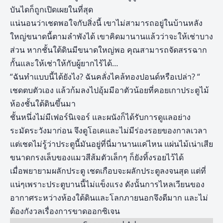
บันไดก็ถูกเปิดเผยในที่สุด
แน่นอนว่าเชดพอใจกับสิ่งนี้ เขาไม่สามารถอยู่ในบ้านหลัง
ใหญ่ขนาดนี้ตามลำพังได้ เขาคิดมานานแล้วว่าจะให้เช่าบาง
ส่วน หากชั้นใต้ดินมีขนาดใหญ่พอ คุณสามารถจัดสรรฉาก
กั้นและให้เช่าให้กับผู้ยากไร้ได้…
“ฉันทำแบบนี้ได้ยังไง? ฉันคลั่งไคล้ทองปอนด์หรือเปล่า? “
เชดตบตัวเอง แล้วก้มลงไปอุ้มมีอาตัวน้อยที่คอยเกาประตูไม้
ห้องชั้นใต้ดินขึ้นมา
ชั้นหนึ่งไม่มีเฟอร์นิเจอร์ และผนังก็ได้รับการดูแลอย่าง
ระมัดระวังมาก่อน จึงดูโอเคและไม่มีร่องรอยของกาลเวลา
แต่เชดไม่รู้ว่าประตูนี้มันอยู่ที่นี่มานานแค่ไหน แผ่นไม้เน่าเสีย
ขนาดกรงเล็บของแมวสีส้มตัวเล็กๆ ก็ยังทิ้งรอยไว้ได้
เมื่อพยายามผลักประตู เชดเกือบจะผลักประตูลงจนสุด แต่ที่
แน่ๆเพราะประตูบานนี้ไม่แข็งแรง ดังนั้นการไหลเวียนของ
อากาศระหว่างห้องใต้ดินและโลกภายนอกจึงดีมาก และไม่
ต้องกังวลเรื่องการขาดออกซิเจน