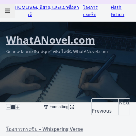
HOME
เพลง, นิยาย, และแมวชื่อลา
โองการ
Flash
เต้
กระซิบ
Fiction
WhatANovel.com
นิยายแปล แบ่งปัน สนุกขำขัน ได้ที่นี่ WhatANovel.com
Next
Formatting
Previous
โองการกระซิบ – Whispering Verse