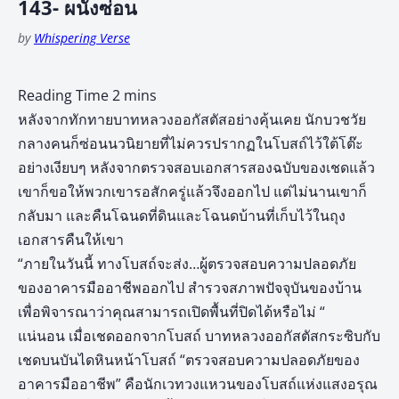
143- ผนังซ่อน
by
Whispering Verse
หลังจากทักทายบาทหลวงออกัสตัสอย่างคุ้นเคย นักบวชวัย
กลางคนก็ซ่อนนวนิยายที่ไม่ควรปรากฏในโบสถ์ไว้ใต้โต๊ะ
อย่างเงียบๆ หลังจากตรวจสอบเอกสารสองฉบับของเชดแล้ว
เขาก็ขอให้พวกเขารอสักครู่แล้วจึงออกไป แต่ไม่นานเขาก็
กลับมา และคืนโฉนดที่ดินและโฉนดบ้านที่เก็บไว้ในถุง
เอกสารคืนให้เขา
“ภายในวันนี้ ทางโบสถ์จะส่ง…ผู้ตรวจสอบความปลอดภัย
ของอาคารมืออาชีพออกไป สำรวจสภาพปัจจุบันของบ้าน
เพื่อพิจารณาว่าคุณสามารถเปิดพื้นที่ปิดได้หรือไม่ “
แน่นอน เมื่อเชดออกจากโบสถ์ บาทหลวงออกัสตัสกระซิบกับ
เชดบนบันไดหินหน้าโบสถ์ “ตรวจสอบความปลอดภัยของ
อาคารมืออาชีพ” คือนักเวทวงแหวนของโบสถ์แห่งแสงอรุณ