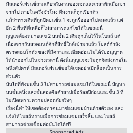
มิสเตอร์เฟรนช์ถามเกี่ยวกับงานของเชดและเวลาพักเมื่อเขา
จากไป ภายในครึ่งชั่วโมง ทีมงานก็ถูกเรียกตัว
แม้ว่าทางเดินที่ถูกปิดบนชั้น 1 จะถูกรื้อออกไปหมดแล้ว แต่
อีก 2 พื้นที่ที่เหลือก็ไม่สามารถแก้ไขได้ในขณะนี้
กุญแจห้องหมายเลข 2 บนชั้น 2 เดิมถูกเก็บไว้ในโบสถ์ แต่
เนื่องจากวันสวดมนต์ศักดิ์สิทธิ์ใกล้เข้ามาแล้ว โบสถ์กำลัง
ตรวจสอบโกดัง ของที่มีความละเอียดอ่อนไม่ได้รับอนุญาต
ให้นำออกไปในช่วงเวลานี้ ดังนั้นกุญแจจะไม่ถูกจัดส่งภายใน
หนึ่งสัปดาห์ มิสเตอร์เฟรนช์ขอให้เชดอย่าเปิดล็อคเป็นการ
ส่วนตัว
บันไดที่พังบนชั้น 3 ไม่สามารถซ่อมแซมได้ในขณะนี้ ปัญหา
บนชั้นหนึ่งและชั้นสองคือคำสาปเมื่อร้อยปีก่อนและชั้น 3 ที่
ไม่เปิดเพราะความปลอดภัยจริงๆ
เรื่องนี้ทำให้เขดต้องหาคนมาซ่อมแซมบ้านด้วยตัวเอง และ
แจ้งให้โบสถ์ทราบเมื่อการซ่อมแซมเสร็จสิ้น และโบสถ์
สามารถช่วยเชื่อมต่อบันไดได้ฟรี
Sponsored Ads