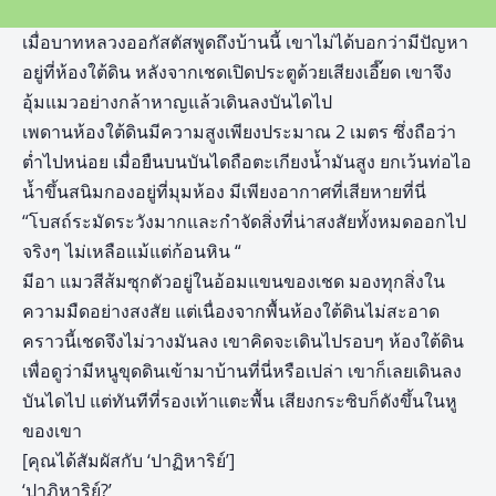
เมื่อบาทหลวงออกัสตัสพูดถึงบ้านนี้ เขาไม่ได้บอกว่ามีปัญหา
อยู่ที่ห้องใต้ดิน หลังจากเชดเปิดประตูด้วยเสียงเอี๊ยด เขาจึง
อุ้มแมวอย่างกล้าหาญแล้วเดินลงบันไดไป
เพดานห้องใต้ดินมีความสูงเพียงประมาณ 2 เมตร ซึ่งถือว่า
ต่ำไปหน่อย เมื่อยืนบนบันไดถือตะเกียงน้ำมันสูง ยกเว้นท่อไอ
น้ำขึ้นสนิมกองอยู่ที่มุมห้อง มีเพียงอากาศที่เสียหายที่นี่
“โบสถ์ระมัดระวังมากและกำจัดสิ่งที่น่าสงสัยทั้งหมดออกไป
จริงๆ ไม่เหลือแม้แต่ก้อนหิน “
มีอา แมวสีส้มซุกตัวอยู่ในอ้อมแขนของเชด มองทุกสิ่งใน
ความมืดอย่างสงสัย แต่เนื่องจากพื้นห้องใต้ดินไม่สะอาด
คราวนี้เชดจึงไม่วางมันลง เขาคิดจะเดินไปรอบๆ ห้องใต้ดิน
เพื่อดูว่ามีหนูขุดดินเข้ามาบ้านที่นี่หรือเปล่า เขาก็เลยเดินลง
บันไดไป แต่ทันทีที่รองเท้าแตะพื้น เสียงกระซิบก็ดังขึ้นในหู
ของเขา
[คุณได้สัมผัสกับ ‘ปาฏิหาริย์’]
‘ปาฏิหาริย์?’