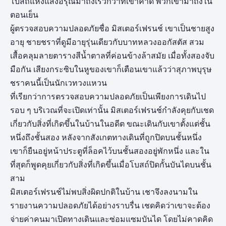
โบสถ์แห่งแสงอรุณมาถึงเร็วกว่าที่เขาคาด พวกเขามาถึงใน
ตอนเย็น
ผู้ตรวจสอบความปลอดภัยชื่อ มิสเตอร์เฟรนช์ เขาเป็นชายสูง
อายุ ชายชราที่ดูมีอายุรุ่นเดียวกับบาทหลวงออกัสตัส สวม
เสื้อคลุมลายตารางสีน้ำตาลที่ค่อนข้างล้าสมัย เมื่อทั้งสองจับ
มือกัน เสียงกระซิบในหูของเขาก็เตือนเขาแล้วว่าสุภาพบุรุษ
ชราคนนี้เป็นนักเวทวงแหวน
ที่เรียกว่าการตรวจสอบความปลอดภัยเป็นเพียงการเดินไป
รอบ ๆ บริเวณที่จะเปิดเท่านั้น มิสเตอร์เฟรนช์กำลังคุยกับเชด
เกี่ยวกับสิ่งที่เกิดขึ้นในบ้านในอดีต ขณะเดินกับเขาตั้งแต่ชั้น
หนึ่งถึงชั้นสอง หลังจากสังเกตทางเดินที่ถูกปิดบนชั้นหนึ่ง
เขาก็ยืนอยู่หน้าประตูที่ล็อคไว้บนชั้นสองอยู่พักหนึ่ง และใน
ที่สุดก็พูดคุยเกี่ยวกับสิ่งที่เกิดขึ้นเมื่อโบสถ์ปิดกั้นบันไดบนชั้น
สาม
มิสเตอร์เฟรนช์ไม่พบสิ่งผิดปกติในบ้าน เชาจึงลงนามใน
รายงานความปลอดภัยได้อย่างราบรื่น เชดคิดว่าเขาจะต้อง
จ่ายค่าคนมาเปิดทางเดินและซ่อมแซมบันได โดยไม่คาดคิด