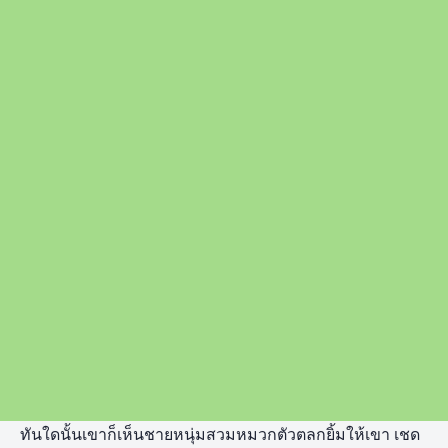
ทันใดนั้นเขาก็เห็นชายหนุ่มสวมหมวกตัวตลกยิ้มให้เขา เชด