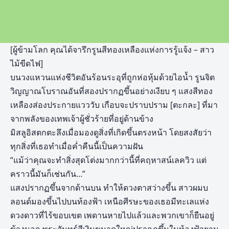
[ผู้ข้ามโลก คุณได้จารึกรูนสีทองเหลืองแห่งการรู้แจ้ง – สาว
ไม้ขีดไฟ]
บนวงแหวนแห่งชีวิตอันร้อนระอุที่ถูกห่อหุ้มด้วยไอน้ำ รูนจิต
วิญญาณโบราณอันที่สองปรากฏขึ้นอย่างเงียบ ๆ แสงสีทอง
เหลืองส่องประกายแวววับ เกือบจะปราบปราม [ตะกละ] ที่มา
จากพลังของเทพเจ้าผู้ชั่วร้ายที่อยู่ด้านข้าง
มิสลูอิสตกตะลึงเมื่อมองดูสิ่งที่เกิดขึ้นตรงหน้า โดยสงสัยว่า
ทุกสิ่งที่เธอทำเมื่อค่ำคืนนี้เป็นความฝัน
“แม้ว่าคุณจะทำสิ่งสุดโต่งมากกว่านี้ที่คฤหาสน์เลควิว แต่
คราวนี้มันก็เช่นกัน…”
แสงปรากฏขึ้นจากด้านบน ทำให้ดวงตาสว่างขึ้น สาวผมบ
ลอนด์มองขึ้นไปบนท้องฟ้า เหนือศีรษะของเธอมีทะเลแห่ง
ดวงดาวที่ไร้ขอบเขต เพดานหายไปแล้วและพวกเขาก็ยืนอยู่