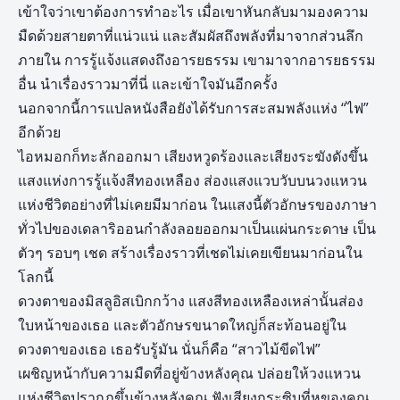
เข้าใจว่าเขาต้องการทำอะไร เมื่อเขาหันกลับมามองความ
มืดด้วยสายตาที่แน่วแน่ และสัมผัสถึงพลังที่มาจากส่วนลึก
ภายใน การรู้แจ้งแสดงถึงอารยธรรม เขามาจากอารยธรรม
อื่น นำเรื่องราวมาที่นี่ และเข้าใจมันอีกครั้ง
นอกจากนี้การแปลหนังสือยังได้รับการสะสมพลังแห่ง “ไฟ”
อีกด้วย
ไอหมอกก็ทะลักออกมา เสียงหวูดร้องและเสียงระฆังดังขึ้น
แสงแห่งการรู้แจ้งสีทองเหลือง ส่องแสงแวบวับบนวงแหวน
แห่งชีวิตอย่างที่ไม่เคยมีมาก่อน ในแสงนี้ตัวอักษรของภาษา
ทั่วไปของเดลาริออนกำลังลอยออกมาเป็นแผ่นกระดาษ เป็น
ตัวๆ รอบๆ เชด สร้างเรื่องราวที่เชดไม่เคยเขียนมาก่อนใน
โลกนี้
ดวงตาของมิสลูอิสเบิกกว้าง แสงสีทองเหลืองเหล่านั้นส่อง
ใบหน้าของเธอ และตัวอักษรขนาดใหญ่ก็สะท้อนอยู่ใน
ดวงตาของเธอ เธอรับรู้มัน นั่นก็คือ “สาวไม้ขีดไฟ”
เผชิญหน้ากับความมืดที่อยู่ข้างหลังคุณ ปล่อยให้วงแหวน
แห่งชีวิตปรากฏขึ้นข้างหลังคุณ ฟังเสียงกระซิบที่หูของคุณ