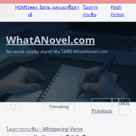
HOME
เพลง, นิยาย, และแมวชื่อลา
โองการ
Flash
เต้
กระซิบ
Fiction
WhatANovel.com
นิยายแปล แบ่งปัน สนุกขำขัน ได้ที่นี่ WhatANovel.com
Next
Formatting
Previous
โองการกระซิบ – Whispering Verse