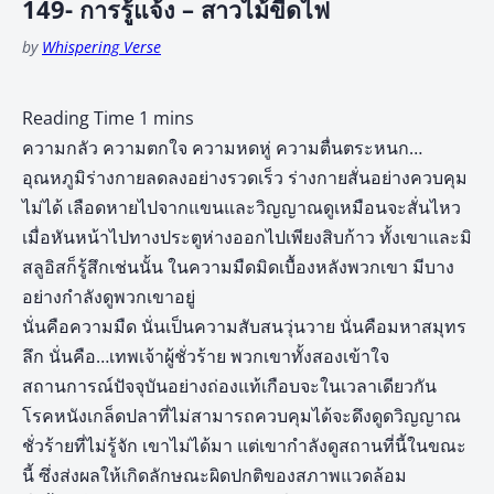
149- การรู้แจ้ง – สาวไม้ขีดไฟ
by
Whispering Verse
ความกลัว ความตกใจ ความหดหู่ ความตื่นตระหนก…
อุณหภูมิร่างกายลดลงอย่างรวดเร็ว ร่างกายสั่นอย่างควบคุม
ไม่ได้ เลือดหายไปจากแขนและวิญญาณดูเหมือนจะสั่นไหว
เมื่อหันหน้าไปทางประตูห่างออกไปเพียงสิบก้าว ทั้งเขาและมิ
สลูอิสก็รู้สึกเช่นนั้น ในความมืดมิดเบื้องหลังพวกเขา มีบาง
อย่างกำลังดูพวกเขาอยู่
นั่นคือความมืด นั่นเป็นความสับสนวุ่นวาย นั่นคือมหาสมุทร
ลึก นั่นคือ…เทพเจ้าผู้ชั่วร้าย พวกเขาทั้งสองเข้าใจ
สถานการณ์ปัจจุบันอย่างถ่องแท้เกือบจะในเวลาเดียวกัน
โรคหนังเกล็ดปลาที่ไม่สามารถควบคุมได้จะดึงดูดวิญญาณ
ชั่วร้ายที่ไม่รู้จัก เขาไม่ได้มา แต่เขากำลังดูสถานที่นี้ในขณะ
นี้ ซึ่งส่งผลให้เกิดลักษณะผิดปกติของสภาพแวดล้อม