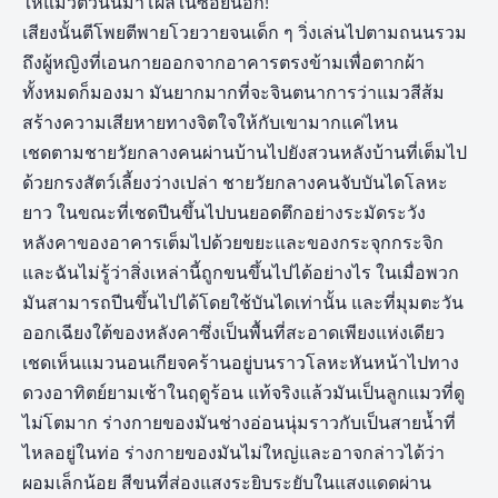
ให้แมวตัวนั้นมาโผล่ในซอยนี้อีก!”
เสียงนั้นตีโพยตีพายโวยวายจนเด็ก ๆ วิ่งเล่นไปตามถนนรวม
ถึงผู้หญิงที่เอนกายออกจากอาคารตรงข้ามเพื่อตากผ้า
ทั้งหมดก็มองมา มันยากมากที่จะจินตนาการว่าแมวสีส้ม
สร้างความเสียหายทางจิตใจให้กับเขามากแค่ไหน
เชดตามชายวัยกลางคนผ่านบ้านไปยังสวนหลังบ้านที่เต็มไป
ด้วยกรงสัตว์เลี้ยงว่างเปล่า ชายวัยกลางคนจับบันไดโลหะ
ยาว ในขณะที่เชดปีนขึ้นไปบนยอดตึกอย่างระมัดระวัง
หลังคาของอาคารเต็มไปด้วยขยะและของกระจุกกระจิก
และฉันไม่รู้ว่าสิ่งเหล่านี้ถูกขนขึ้นไปได้อย่างไร ในเมื่อพวก
มันสามารถปีนขึ้นไปได้โดยใช้บันไดเท่านั้น และที่มุมตะวัน
ออกเฉียงใต้ของหลังคาซึ่งเป็นพื้นที่สะอาดเพียงแห่งเดียว
เชดเห็นแมวนอนเกียจคร้านอยู่บนราวโลหะหันหน้าไปทาง
ดวงอาทิตย์ยามเช้าในฤดูร้อน แท้จริงแล้วมันเป็นลูกแมวที่ดู
ไม่โตมาก ร่างกายของมันช่างอ่อนนุ่มราวกับเป็นสายน้ำที่
ไหลอยู่ในท่อ ร่างกายของมันไม่ใหญ่และอาจกล่าวได้ว่า
ผอมเล็กน้อย สีขนที่ส่องแสงระยิบระยับในแสงแดดผ่าน