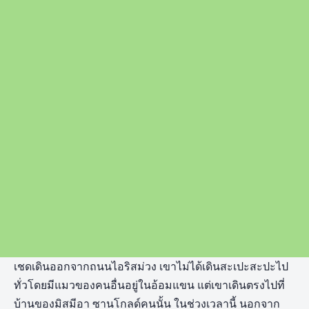
เชดเดินออกจากถนนไอริสม่วง เขาไม่ได้เดินสะเปะสะปะไป
ทั่วโดยมีแมวของคนอื่นอยู่ในอ้อมแขน แต่เขาเดินตรงไปที่
บ้านของมิสมีอา ซานโกลด์คนนั้น ในช่วงเวลานี้ นอกจาก