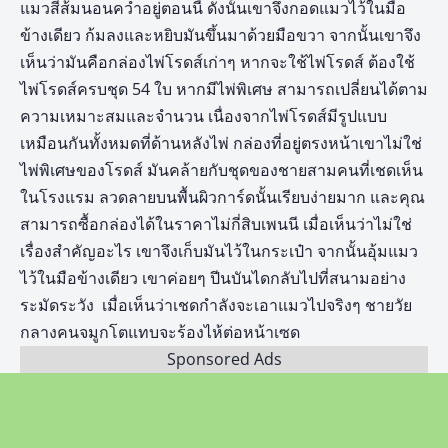
แมวสีส้มนอนคว่ำอยู่ตอนนี้ ดังนั้นเขาจึงกอดแมวไว้ในมือ
ข้างเดียว ก้มลงและหยิบมันขึ้นมาด้วยมือขวา จากนั้นเขาจึง
เห็นว่ามันคือกล่องไพ่โรดส์เก่าๆ หากจะใช้ไพ่โรดส์ ต้องใช้
ไพ่โรดส์ครบชุด 54 ใบ หากมีไพ่พิเศษ สามารถเปลี่ยนได้ตาม
ความเหมาะสมและจำนวน เนื่องจากไพ่โรดส์มีรูปแบบ
เหมือนกันทั้งหมดที่ด้านหลังไพ่ กล่องที่อยู่ตรงหน้าเขาไม่ใช่
ไพ่พิเศษของโรดส์ มันคล้ายกับชุดของชายสามคนที่เชดเห็น
ในโรงแรม ลวดลายบนพื้นผิวการ์ดนั้นเรียบง่ายมาก และคุณ
สามารถซื้อกล่องได้ในราคาไม่กี่สิบเพนนี เมื่อเห็นว่าไม่ใช่
เรื่องสำคัญอะไร เขาจึงเก็บมันไว้ในกระเป๋า จากนั้นอุ้มแมว
ไว้ในมือข้างเดียว เขาค่อยๆ ปีนบันไดกลับไปที่สนามอย่าง
ระมัดระวัง เมื่อเห็นว่าเชดกำลังจะเอาแมวไปจริงๆ ชายวัย
กลางคนจมูกโตแทบจะร้องไห้ต่อหน้าเซด
Sponsored Ads