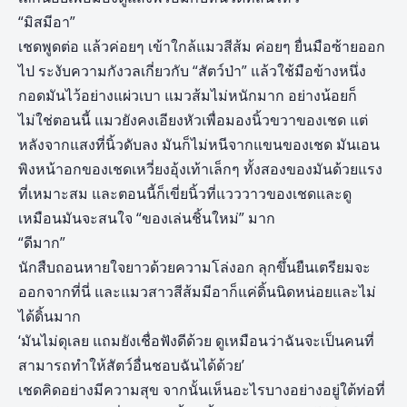
“มิสมีอา”
เชดพูดต่อ แล้วค่อยๆ เข้าใกล้แมวสีส้ม ค่อยๆ ยื่นมือซ้ายออก
ไป ระงับความกังวลเกี่ยวกับ “สัตว์ป่า” แล้วใช้มือข้างหนึ่ง
กอดมันไว้อย่างแผ่วเบา แมวส้มไม่หนักมาก อย่างน้อยก็
ไม่ใช่ตอนนี้ แมวยังคงเอียงหัวเพื่อมองนิ้วขวาของเชด แต่
หลังจากแสงที่นิ้วดับลง มันก็ไม่หนีจากแขนของเชด มันเอน
พิงหน้าอกของเชดเหวี่ยงอุ้งเท้าเล็กๆ ทั้งสองของมันด้วยแรง
ที่เหมาะสม และตอนนี้ก็เขี่ยนิ้วที่แวววาวของเชดและดู
เหมือนมันจะสนใจ “ของเล่นชิ้นใหม่” มาก
“ดีมาก”
นักสืบถอนหายใจยาวด้วยความโล่งอก ลุกขึ้นยืนเตรียมจะ
ออกจากที่นี่ และแมวสาวสีส้มมีอาก็แค่ดิ้นนิดหน่อยและไม่
ได้ดิ้นมาก
‘มันไม่ดุเลย แถมยังเชื่อฟังดีด้วย ดูเหมือนว่าฉันจะเป็นคนที่
สามารถทำให้สัตว์อื่นชอบฉันได้ด้วย’
เชดคิดอย่างมีความสุข จากนั้นเห็นอะไรบางอย่างอยู่ใต้ท่อที่