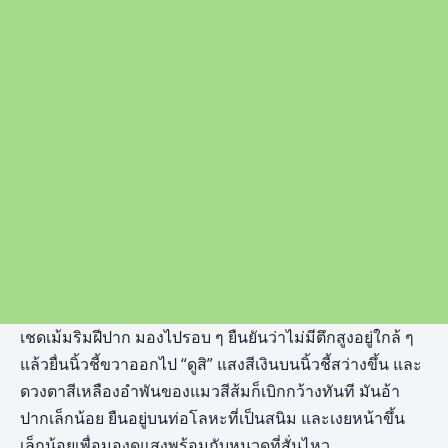
เชดเม้มริมฝีปาก มองไปรอบ ๆ ยืนยันว่าไม่มีตึกสูงอยู่ใกล้ ๆ
แล้วยื่นนิ้วชี้ขวาออกไป “ดูสิ” แสงสีเงินบนนิ้วชี้สว่างขึ้น และ
ดวงตาสีเหลืองอำพันของแมวสีส้มก็เบิกกว้างทันที มันอ้า
ปากเล็กน้อย ยืนอยู่บนท่อโลหะที่เป็นสนิม และเงยหน้าขึ้น
เล็กน้อยเพื่อมองดูแสงพร้อมกับหนวดที่สั่นไหว