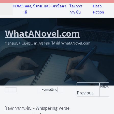
HOME
เพลง, นิยาย, และแมวชื่อลา
โองการ
Flash
เต้
กระซิบ
Fiction
WhatANovel.com
นิยายแปล แบ่งปัน สนุกขำขัน ได้ที่นี่ WhatANovel.com
Next
Formatting
Previous
โองการกระซิบ – Whispering Verse