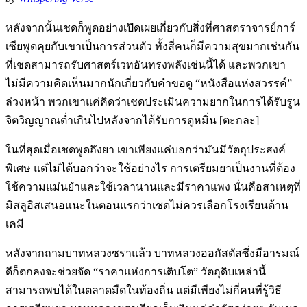
หลังจากนั้นเชดก็พูดอย่างเปิดเผยเกี่ยวกับสิ่งที่ศาสตราจารย์การ์
เซียพูดคุยกับเขาเป็นการส่วนตัว ทั้งสี่คนก็มีความสุขมากเช่นกัน
ที่เชดสามารถรับศาสตร์เวทอันทรงพลังเช่นนี้ได้ และพวกเขา
ไม่มีความคิดเห็นมากนักเกี่ยวกับคำขอดู “หนังสือแห่งสวรรค์”
ล่วงหน้า พวกเขาแค่คิดว่าเชดประเมินความยากในการได้รับรูน
จิตวิญญาณต่ำเกินไปหลังจากได้รับการดูหมิ่น [ตะกละ]
ในที่สุดเมื่อเชดพูดถึงยา เขาเพียงแค่บอกว่ามันมีวัตถุประสงค์
พิเศษ แต่ไม่ได้บอกว่าจะใช้อย่างไร การเตรียมยาเป็นงานที่ต้อง
ใช้ความแม่นยำและใช้เวลานานและมีราคาแพง นั่นคือสาเหตุที่
มิสลูอิสเสนอแนะในตอนแรกว่าเชดไม่ควรเลือกโรงเรียนด้าน
เคมี
หลังจากถามบาทหลวงชราแล้ว บาทหลวงออกัสตัสซึ่งมีอารมณ์
ดีก็ตกลงจะช่วยจัด “ราคาแห่งการเติบโต” วัตถุดิบเหล่านี้
สามารถพบได้ในตลาดมืดในท้องถิ่น แต่มีเพียงไม่กี่คนที่รู้วิธี