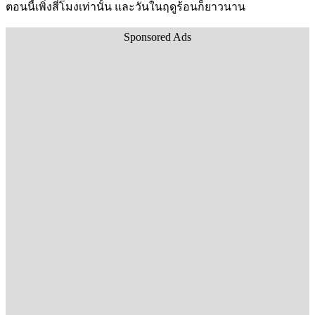
ตอนนี้เพิ่งสี่โมงเท่านั้น และวันในฤดูร้อนก็ยาวนาน
Sponsored Ads