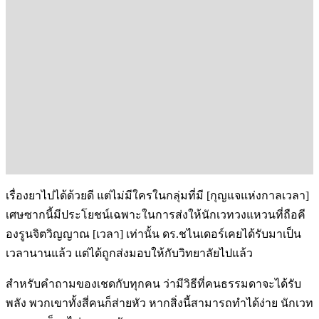
เรื่องยาไปได้ด้วยดี แต่ไม่มีใครในกลุ่มที่มี [กุญแจแห่งกาลเวลา]
เศษซากนี้มีประโยชน์เฉพาะในการส่งให้นักเวทวงแหวนที่ถือคี
องรูนจิตวิญญาณ [เวลา] เท่านั้น ดร.ชไนเดอร์เคยได้รับมาเป็น
เวลานานแล้ว แต่ได้ถูกส่งมอบให้กับวิทยาลัยไปแล้ว
สำหรับคำถามของเชดกับทุกคน ว่ามีวิธีที่คนธรรมดาจะได้รับ
พลัง พวกเขาทั้งสี่คนก็ส่ายหัว หากสิ่งนี้สามารถทำได้ง่าย นักเวท