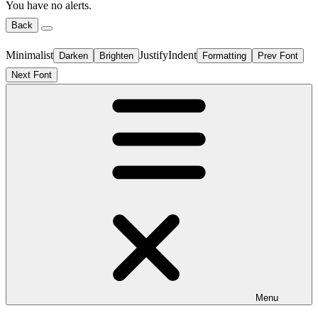
You have no alerts.
Back
Minimalist
Justify
Indent
Darken
Brighten
Formatting
Prev Font
Next Font
Menu