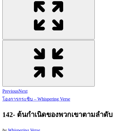
Previous
Next
โองการกระซิบ – Whispering Verse
142- ต้นกำเนิดของพวกเขาตามลำดับ
by
Whispering Verse