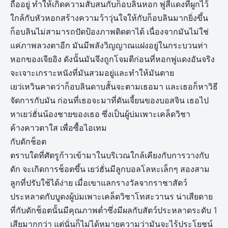
ถืออยู่ ทำให้เกิดความสับสนกับก็อบลินหอก พู่สีแดงที่ผูกไว้
ใกล้กับหัวหอกสร้างความว้าวุ่นใจให้กับก็อบลินมากยิ่งขึ้น
ก็อบลินไม่สามารถปัดป้องภาพติดตาได้ เนื่องจากมันไม่ใช่
แค่ภาพลวงตาอีก มันมีพลังวิญญาณแฝงอยู่ในกระบวนท่า
หอกของเจียอิง ดังนั้นมันจึงถูกโจมตีก่อนที่หอกพู่แดงอันจริง
จะเจาะเกราะหนังที่มันสวมอยู่และทำให้มันตาย
เยว่เหวินคาดว่าก็อบลินดาบสั้นจะตามเธอมา และเธอก็หาวิธี
จัดการกับมัน ก่อนที่เธอจะมาที่ดันเจี้ยนของบอสจิน เธอไป
หาเยว่ฮั่นน้องชายของเธอ ซึ่งเป็นผู้บ่มเพาะเคล็ดวิชา
ค้างคาวตาใส เพื่อซื้อไอเทม
กับดักช็อต
ตราบใดที่ศัตรูก้าวเข้ามาในบริเวณใกล้เคียงกับการวางกับ
ดัก จะเกิดการช็อตขึ้น เยว่ฮั่นมีลูกบอลโลหะเล็กๆ สองสาม
ลูกที่ปรับใช้ได้ง่าย เมื่อเขาแลกรางวัลจากราชาสัตว์
ประหลาดกับบูดงผู้บ่มเพาะเคล็ดวิชาโทสะวานร น่าเสียดาย
ที่กับดักช็อตนั้นมีคุณภาพต่ำซึ่งมีผลกับสัตว์ประหลาดระดับ 1
เสียมากกว่า แต่นั่นก็ไม่ได้หมายความว่ามันจะไร้ประโยชน์