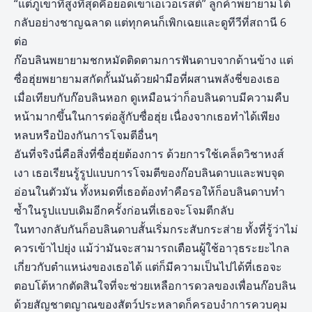
“แต่ภูเขาที่สูงที่สุดคือยอดเขาเอเวอเรสต์” ลูกค้าพยายามโต้
กลับอย่างชาญฉลาด แต่ทุกคนก็เพิกเฉยและดูทีวีที่สถานี 6
ต่อ
ก๊อบลินพยายามชกหมัดติดตามการฟันดาบจากด้านข้าง แต่
ซื่อฮุ่ยพยายามสกัดกั้นมันด้วยฝ่ามือที่ผสานพลังชี่ของเธอ
เมื่อเทียบกับก๊อบลินหอก ดูเหมือนว่าก็อบลินดาบมีความคืบ
หน้ามากขึ้นในการต่อสู้กับซื่อฮุ่ย เนื่องจากเธอทำได้เพียง
หลบหรือป้องกันการโจมตีอื่นๆ
อันที่จริงนี่คือสิ่งที่ซื่อฮุ่ยต้องการ ด้วยการใช้เคล็ดวิชาหงส์
เงา เธอเรียนรู้รูปแบบการโจมตีของก๊อบลินดาบและพบจุด
อ่อนในตัวมัน ทั้งหมดที่เธอต้องทำคือรอให้ก็อบลินดาบทำ
ซ้ำในรูปแบบเดิมอีกครั้งก่อนที่เธอจะโจมตีกลับ
ในทางกลับกันก็อบลินดาบสั้นเริ่มกระสับกระส่าย ทั้งที่รู้ว่าไม่
ควรเข้าไปยุ่ง แม้ว่ามันจะสามารถเตือนผู้ใช้อาวุธระยะไกล
เกี่ยวกับตำแหน่งของเธอได้ แต่ก็มีความเป็นไปได้ที่เธอจะ
ตอบโต้หากตัดสินใจที่จะช่วยเหลือการดวลของเพื่อนก๊อบลิน
ด้วยสัญชาตญาณของสัตว์ประหลาดก็ครอบงำการควบคุม