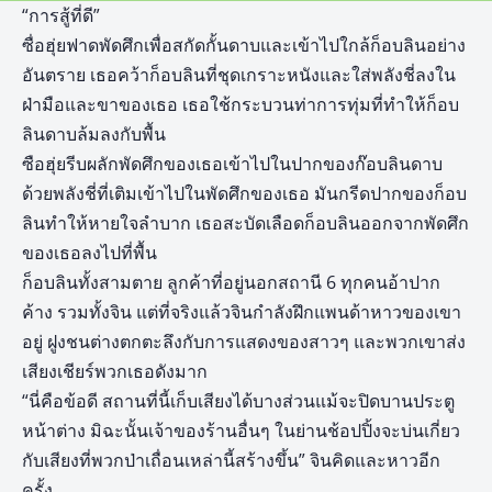
“การสู้ที่ดี”
ซื่อฮุ่ยฟาดพัดศึกเพื่อสกัดกั้นดาบและเข้าไปใกล้ก็อบลินอย่าง
อันตราย เธอคว้าก็อบลินที่ชุดเกราะหนังและใส่พลังชี่ลงใน
ฝ่ามือและขาของเธอ เธอใช้กระบวนท่าการทุ่มที่ทำให้ก็อบ
ลินดาบล้มลงกับพื้น
ซือฮุ่ยรีบผลักพัดศึกของเธอเข้าไปในปากของก๊อบลินดาบ
ด้วยพลังชี่ที่เติมเข้าไปในพัดศึกของเธอ มันกรีดปากของก็อบ
ลินทำให้หายใจลำบาก เธอสะบัดเลือดก็อบลินออกจากพัดศึก
ของเธอลงไปที่พื้น
ก็อบลินทั้งสามตาย ลูกค้าที่อยู่นอกสถานี 6 ทุกคนอ้าปาก
ค้าง รวมทั้งจิน แต่ที่จริงแล้วจินกำลังฝึกแพนด้าหาวของเขา
อยู่ ฝูงชนต่างตกตะลึงกับการแสดงของสาวๆ และพวกเขาส่ง
เสียงเชียร์พวกเธอดังมาก
“นี่คือข้อดี สถานที่นี้เก็บเสียงได้บางส่วนแม้จะปิดบานประตู
หน้าต่าง มิฉะนั้นเจ้าของร้านอื่นๆ ในย่านช้อปปิ้งจะบ่นเกี่ยว
กับเสียงที่พวกป่าเถื่อนเหล่านี้สร้างขึ้น” จินคิดและหาวอีก
ครั้ง