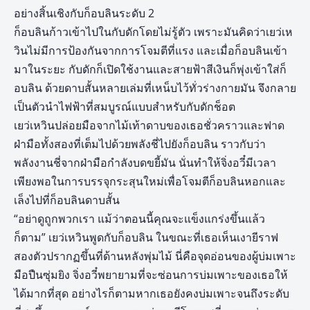
อย่างสิ้นเชิงกับก็อบลินระดับ 2
ก็อบลินก้าวเข้าไปในกับดักโดยไม่รู้ตัว เพราะมันคิดว่าเยว่เห
วินไม่มีการป้องกันจากการโจมตีที่แรง และเมื่อก็อบลินเข้า
มาในระยะ กับดักก็เปิดใช้งานและสายฟ้าสีเงินก็พุ่งเข้าใส่ก็
อบลิน ด้วยดาบสั้นหลายเล่มที่เหน็บไว้ทั่วร่างกายมัน จึงกลาย
เป็นตัวนำไฟฟ้าที่สมบูรณ์แบบสำหรับกับดักช็อต
เยว่เหวินปล่อยมือจากไม้เท้าดาบของเธอชั่วคราวและฟาด
ฝ่ามือทั้งสองที่เต็มไปด้วยพลังชี่ไปยังก็อบลิน ราวกับว่า
พลังงานชี่จากฝ่ามือกำลังบดขยี้มัน นั่นทำให้จิ่งอวี๋มีเวลา
เพียงพอในการบรรจุกระสุนใหม่เพื่อโจมตีก็อบลินหอกและ
เล็งไปที่ก็อบลินดาบสั้น
“อย่าดูถูกพวกเรา แม้ว่าตอนนี้คุณจะแข็งแกร่งขึ้นแล้ว
ก็ตาม” เยว่เหวินพูดกับก็อบลิน ในขณะที่เธอเห็นเงายีราฟ
สองตัวปรากฏขึ้นที่ด้านหลังพุ่มไม้ นี่คือจุดอ่อนของผู้บ่มเพาะ
มือปืนซุ่มยิง จิ่งอวี๋พยายามที่จะซ่อนการบ่มเพาะของเธอให้
ได้มากที่สุด อย่างไรก็ตามหากเธอยังคงบ่มเพาะจนถึงระดับ