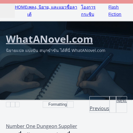
HOME
เพลง, นิยาย, และแมวชื่อลา
โองการ
Flash
เต้
กระซิบ
Fiction
WhatANovel.com
นิยายแปล แบ่งปัน สนุกขำขัน ได้ที่นี่ WhatANovel.com
Next
Formatting
Previous
Number One Dungeon Supplier