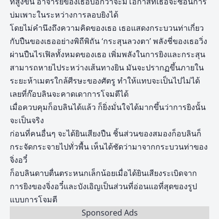
ที่สูงขึ้น อาจารย์ของเธอบอกว่าจะมีโอกาสที่เธอจะซ่อนการ
บ่มเพาะในระหว่างการลอบยิงได้
โดยไม่คำนึงถึงความคิดของเธอ เธอแสดงกระบวนท่าเกี่ยว
กับปืนของเธออย่างพิถีพิถัน ‘กระสุนลวงตา’ พลังชี่ของเธอวิ่ง
ผ่านปืนไรเฟิลทั้งหมดของเธอ เพิ่มพลังในการยิงและกระสุน
สามารถหายไประหว่างเส้นทางยิน มันจะปรากฏขึ้นภายใน
ระยะห้าเมตรใกล้ศีรษะของศัตรู ทำให้แทบจะเป็นไปไม่ได้
เลยที่ก๊อบลินจะคาดเดาการโจมตีได้
เมื่อควบคุมก็อบลินได้แล้ว ก็ยิ่งมั่นใจได้มากขึ้นว่าการยิงนั้น
จะเป็นจริง
ก่อนที่คนอื่นๆ จะได้ยินเสียงปืน ชิ้นส่วนของสมองก็อบลินก็
กระจัดกระจายไปทั่วพื้น เห็นได้ชัดว่ามาจากกระบวนท่าของ
จิ่งอวี๋
ก็อบลินดาบตื่นตระหนกเล็กน้อยเมื่อได้ยินเสียงระเบิดจาก
การยิงของจิ่งอวี๋และบังเอิญเป็นส่วนที่อ่อนแอที่สุดของรูป
แบบการโจมตี
Sponsored Ads