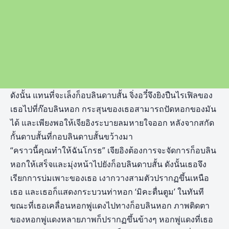
ดังนั้น แทนที่จะเล็งก็อบลินดาบสั้น จิ่งอวี๋จึงยิงปืนไรเฟิลของ
เธอไปที่ก๊อบลินหอก กระสุนของเธอสามารถปัดหอกของมัน
ได้ และเพียงพอให้เจียอิงระบายลมหายใจออก หลังจากสกัด
กั้นดาบสั้นที่กอบลินดาบสั้นขว้างมา
“คราวนี้คุณทำให้ฉันโกรธ” เจียอิงต้องการจะจัดการก็อบลิน
หอกให้เสร็จและมุ่งหน้าไปยังก็อบลินดาบสั้น ดังนั้นเธอจึง
เรียกการบ่มเพาะของเธอ เงากวางสามตัวปรากฏขึ้นเหนือ
เธอ และเธอก็แสดงกระบวนท่าหอก ‘มิคะตื่นตูม’ ในทันที
ขณะที่เธอเคลื่อนหอกพู่แดงไปทางก็อบลินหอก ภาพติดตา
ของหอกพู่แดงหลายภาพก็ปรากฏขึ้นข้างๆ หอกพู่แดงที่เธอ