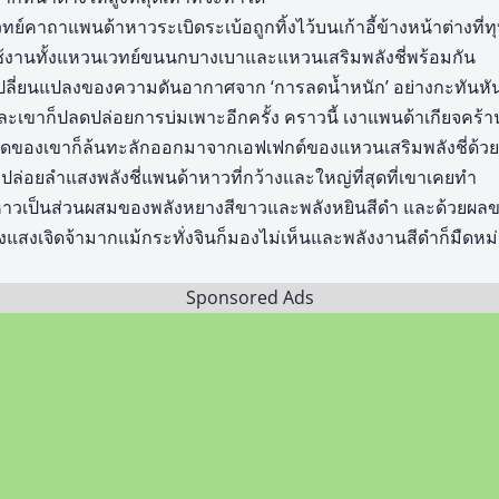
เวทย์คาถาแพนด้าหาวระเบิดระเบ้อถูกทิ้งไว้บนเก้าอี้ข้างหน้าต่างท
ช้งานทั้งแหวนเวทย์ขนนกบางเบาและแหวนเสริมพลังชี่พร้อมกัน
รเปลี่ยนแปลงของความดันอากาศจาก ‘การลดน้ำหนัก’ อย่างกะทันหัน
เขาก็ปลดปล่อยการบ่มเพาะอีกครั้ง คราวนี้ เงาแพนด้าเกียจคร้า
หมดของเขาก็ล้นทะลักออกมาจากเอฟเฟกต์ของแหวนเสริมพลังชี่ด้วย จ
่อยลำแสงพลังชี่แพนด้าหาวที่กว้างและใหญ่ที่สุดที่เขาเคยทำ
าวเป็นส่วนผสมของพลังหยางสีขาวและพลังหยินสีดำ และด้วยผลขอ
งแสงเจิดจ้ามากแม้กระทั่งจินก็มองไม่เห็นและพลังงานสีดำก็มืดหม่น
Sponsored Ads