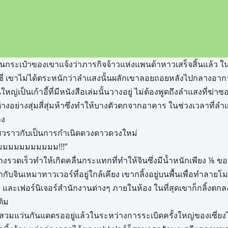
ท์ในกระเป๋าของเขาแจ้งว่าภารกิจจ้าวแห่งแพนด้าหาวเสร็จสิ้นแล้ว ใ
ชี่ เขาไม่ได้ตระหนักว่าลำแสงนั้นผลักเขาลอยถอยหลังไปกลางอา
หญ่เป็นเก้าอี้ที่มีหนังสือเล่มนั้นวางอยู่ ไม่ต้องพูดถึงลำแสงที่ฆ่า
งอย่างสุ่มสี่สุ่มห้าซึ่งทำให้บางตัวตกจากอาคาร ในช่วงเวลาที่ลำแ
าง
งไสวราวกับเป็นการกำเนิดดวงดาวดวงใหม่
มมมมมมมมมมม!!!”
รวดเร็วทำให้เกิดคลื่นกระแทกที่ทำให้จินซึ่งมีน้ำหนักเพียง ⅛ ข
ับจินเหมาทาวเวอร์ที่อยู่ใกล้เคียง เขากลิ้งอยู่บนพื้นเพื่อทำลา
ๆ และเฟอร์นิเจอร์สำนักงานต่างๆ ภายในห้อง ในที่สุดเขาก็กลิ้งตก
ติม
ค์ที่สวมแว่นกันแดดรออยู่แล้วในระหว่างการระเบิดครั้งใหญ่ของเซี่ย