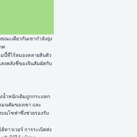
นขณะเดียวกันเขากำลังยุ่ง
กาศ
ซอมบี้ที่ไร้สมองหลายสิบตัว
สงพลังชี่ของจินสัมผัสกับ
องน้ำหนักเดิมถูกกระแทก
ยโมเมนตัมของเขา และ
ลงบนโซฟาซึ่งช่วยรองรับ
งไฮ้ทาวเวอร์ การระเบิดส่ง