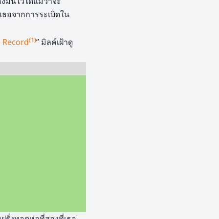
มันไว้ได้แม้ว่าจะ
วกเธอจากการระเบิดใน
(1)
e Record
” มิลค์เฝ้าดู
ั่งทอดห่อที่สองที่เธอ