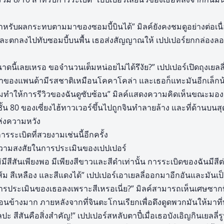
สำหรับผลกระทบตามมาของซอมบี้บินได้” มิลค์ยังคงชมดูอย่างต่อเนื
และตกลงไปทับซอมบี้บนพื้น เธอส่งสัญญาณให้ เปปเปอร์ยกกล่องลอยได้
นี้เลยเหรอ ขอจำนวนเต็มหน่อยไม่ได้รึงัย?” เปปเปอร์เปิดถุงเยลลี
ดำของแพนด้ามีรสชาติเหมือนโคคาโคล่า และเธอก็แทะมันอีกเล็กน้อ
ทำให้การรีวิวของฉันดูซับซ้อน” มิลค์แสดงความคิดเห็นขณะมองดู
่ชั้น 80 ของเซี่ยงไฮ้ทาวเวอร์ขึ้นไปถูกจินทำลายล้าง และที่ด้านบนส
่งความหวัง
ารระเบิดที่สวยงามเช่นนี้อีกครั้ง
ีความสงสัยในการประเมินของเปปเปอร์
่มีสีสันเพียงพอ มีเพียงสีขาวและสีดำเท่านั้น การระเบิดของฉันมี
สีส้ม สีเหลือง และสีแดงได้” เปปเปอร์เอาเยลลี่ออกมาอีกอันและมันเป็น
ระเมินของเธอลงเพราะสีเหรอเนี่ย?” มิลค์สามารถเห็นเศษซากที
ค่อนข้างมาก ภายหลังจากที่จินตะโกนเรียกเพื่อดึงดูดพวกมันให้มาที
ะ สีสันคือสิ่งสำคัญ!” เปปเปอร์สหลับตาปี๋เมื่อเธอบังเอิญกินเยลลี่รู