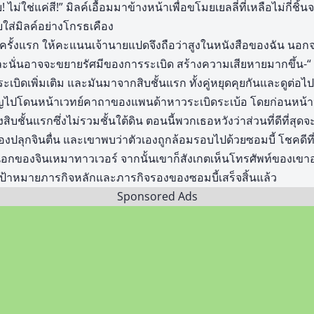
ย! ไม่ใช่แค่สี!” มิลค์เอื้อมมาข้างหน้าเพื่อขโมยเยลลี่ที่เหลือไม่กี่ช
ยใส่มิลค์อย่างโกรธเคือง
นครั้งแรก ให้คะแนนเจ้านายแปดจึงถือว่าสูงในหนังสือของฉัน นอก
นั่นอาจจะขยายรัศมีของการระเบิด สร้างความเสียหายมากขึ้น-“
เบิดเพิ่มเติม และมันมาจากสิบชั้นแรก ทั้งคู่หยุดคุยกันและดูต่อไป
ังเอิญไปโดนหน้าเวทย์คาถาของแพนด้าหาวระเบิดระเบ้อ โดยก่อนหน้า
ชั้นแรกซึ่งไม่รวมชั้นใต้ดิน ตอนนี้พวกเธอหวังว่าส่วนที่ดีที่สุดจะ
องปลุกจินตื่น และเขาพบว่าตัวเองถูกล้อมรอบไปด้วยซอมบี้ โชคดีที่
นอกของจินเหมาทาวเวอร์ จากนั้นเขาก็สังเกตเห็นโทรศัพท์ของเขาอ
าเป้าหมายภารกิจหลักและภารกิจรองของซอมบี้เสร็จสิ้นแล้ว
Sponsored Ads