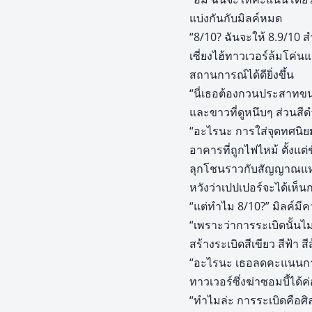
แบ่งกันกับมิลค์หมด
“8/10? ฉันจะให้ 8.9/10 
เซี่ยงไฮ้ทาวเวอร์ล้มโค่น
สถานการณ์ได้ดียิ่งขึ้น
“นี่เธอต้องกวนประสาทขนาด
และขาวที่ดูหนึบๆ ส่วนสี
“อะไรนะ การใส่จุดทศนิยม
อาคารที่ถูกไฟไหม้ ตั้งแต
ลุกโชนราวกับสัญญาณแห
หวังว่าเปปเปอร์จะได้เห็นก
“แต่ทำไม 8/10?” มิลค์ม
“เพราะว่าการระเบิดนั้นไม
สร้างระเบิดสีเขียว สีฟ้า 
“อะไรนะ เธอลดคะแนนการป
ทาวเวอร์ซึ่งฆ่าซอมบี้ได้
“ทำไมล่ะ การระเบิดคือศิลป