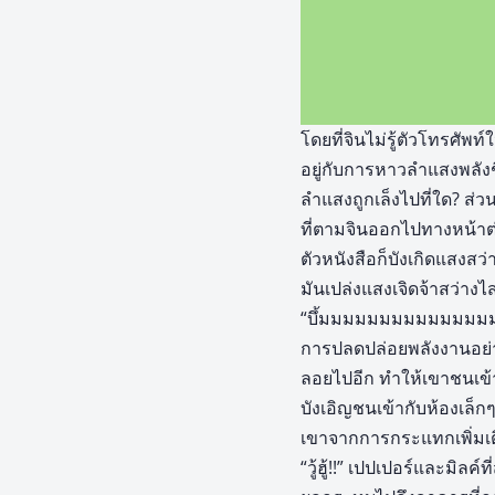
โดยที่จินไม่รู้ตัวโทรศัพ
อยู่กับการหาวลำแสงพลัง
ลำแสงถูกเล็งไปที่ใด? ส่วนใ
ที่ตามจินออกไปทางหน้าต่า
ตัวหนังสือก็บังเกิดแสงสว่
มันเปล่งแสงเจิดจ้าสว่า
“บึ้มมมมมมมมมมมมมม
การปลดปล่อยพลังงานอย่าง
ลอยไปอีก ทำให้เขาชนเข้าก
บังเอิญชนเข้ากับห้องเล็ก
เขาจากการกระแทกเพิ่มเ
“วู้ฮู้!!” เปปเปอร์และมิล