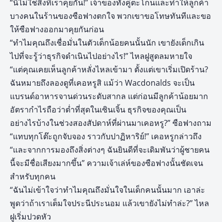
“นี่ไม่ใช่สิ่งที่เราคุยกัน!” เจ้าของทั้งคู่ตะโกนและทำให้ลูกค้า
บางคนในร้านของซือฟางตกใจ พวกเขาขอโทษทันทีและขอ
ให้ซือฟางออกมาคุยกันก่อน
“ทำไมคุณถึงเชื่อมั่นในตัวเด็กน้อยคนนั้นนัก เขายังเด็กเกิน
ไปที่จะรู้ว่าธุรกิจดำเนินไปอย่างไร!” ไหลฝูสูดลมหายใจ
“แต่คุณเคยเห็นลูกค้าหลั่งไหลเข้ามา ตั้งแต่เขาเริ่มเปิดร้าน?
ฉันหมายถึงลองดูที่เคอหรูสิ แม้ว่า Wacdonalds จะเป็น
แบรนด์อาหารจานด่วนระดับสากล แต่ก่อนมีลูกค้าน้อยมาก
อัตรากำไรถือว่าต่ำที่สุดในเซินเจิ้น ธุรกิจของคุณเป็น
อย่างไรบ้างในช่วงสองสัปดาห์ที่ผ่านมาเคอหรู?” ซือฟางถาม
“แทบทุกโต๊ะถูกจับจอง ราวกับปาฏิหาริย์!” เคอหรูกล่าวถึง
“และจากการมองถึงสิ่งต่างๆ ฉันยินดีที่จะเดิมพันว่าผู้ชายคน
นี้จะมีชื่อเสียงมากขึ้น” ความเจ้าเล่ห์ของซือฟางนั้นชัดเจน
สำหรับทุกคน
“ฉันไม่เข้าใจว่าทำไมคุณถึงมั่นใจในเด็กคนนั้นมาก เอาล่ะ
พูดว่าถ้าเราเต็มใจประนีประนอม แล้วเขายังไม่ทำล่ะ?” ไหล
ฝูเริ่มปวดหัว