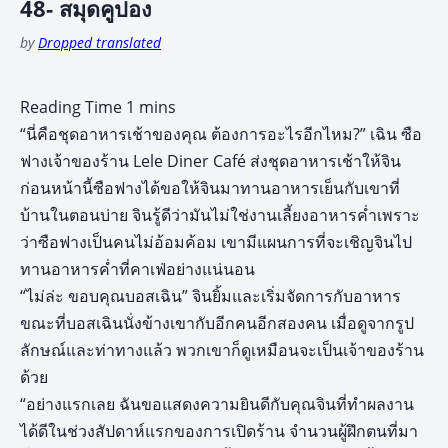
48- สมุดคูปอง
by
Dropped translated
“นี่คือชุดอาหารเช้าของคุณ ต้องการอะไรอีกไหม?” เฉิน ซือ
ฟางเจ้าของร้าน Lele Diner Café ส่งชุดอาหารเช้าให้จิน
ก่อนหน้านี้ซือฟางได้ขอให้จินมาทานอาหารเย็นกับเขาที่
บ้านในตอนบ่าย จินรู้ดีว่ามันไม่ใช่งานเลี้ยงอาหารค่ำเพราะ
ว่าซือฟางเป็นคนไม่อ้อมค้อม เขามีแผนการที่จะเชิญจินไป
ทานอาหารค่ำที่คาเฟ่อย่างแน่นอน
“ไม่ล่ะ ขอบคุณบอสเฉิน” จินยิ้มและเริ่มจัดการกับอาหาร
ขณะที่บอสเฉินนั่งข้างเขากับอีกคนอีกสองคน เมื่อดูจากรูป
ลักษณ์และท่าทางแล้ว พวกเขาก็ดูเหมือนจะเป็นเจ้าของร้าน
ด้วย
“อย่างแรกเลย ฉันขอแสดงความยินดีกับคุณจินที่ทำผลงาน
ได้ดีในช่วงสัปดาห์แรกของการเปิดร้าน จำนวนผู้ฝึกตนที่มา