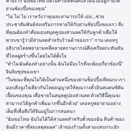
ทำอะไร ฉันขอโทษ แต่ในทางเทคนิคแล้วฉันไม่อยู่ภายใต้
ย่านช้อปปิ้งของคุณ”
“ไม่ ไม่ ไม่ เราหวังว่าคุณจะสามารถให้ เอ่อ…ช่วย
ประชาสัมพันธ์ส่งเสริมการขายให้กับย่านช้อปปิ้งของเรา สิ่ง
ที่คุณต้องทำคือมอบสมุดคูปองส่วนลดให้กับลูกค้าเพื่อให้
พวกเขารู้ว่ามีส่วนลดสำหรับร้านค้าของเรา” กาน เคอหรู
อธิบายโดยพยายามคลี่คลายสถานการณ์ตึงเครียดกะทันหัน
ที่ไหลฝูสร้างขึ้นโดยไม่ได้ตั้งใจ
“ทำไมฉันต้องทำอย่างนั้น ฉันไม่มีอะไรที่จะต้องเกี่ยวข้องนี่”
จินจิบซุปของเขา
“ในขณะที่คุณไม่ได้เป็นส่วนหนึ่งของย่านช็อปปิ้งเทียนกง เรา
มอบสิ่งจูงใจเดียวกันโดยอนุญาตให้คุณวางตั๋วอินสแตนซ์ดัน
เจี้ยนของคุณ เพื่อขายในสมุดคูปองส่วนลด ด้วยวิธีนี้คุณจะ
สามารถได้ลูกค้าเพิ่มมากขึ้นอีกด้วย” เคอหรูพยายามอย่าง
เต็มที่เพื่อดึงให้จินอยู่ในการสนทนา
“ฉันขอโทษ ฉันไม่ได้ให้ส่วนลดสำหรับตั๋วของฉัน สินค้าของ
ฉันมีราคาที่สมเหตุสมผล” เจ้าของร้านทั้งสามแทบกระอัก