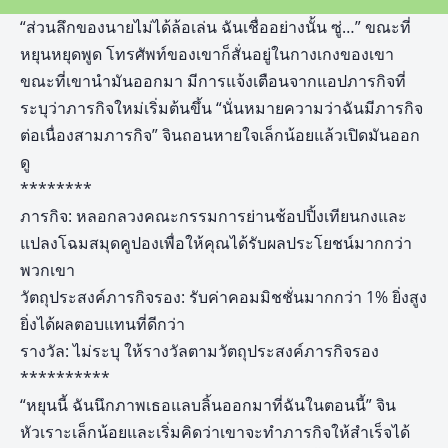
“ส่วนลึกของนายไม่ได้ล้อเล่น ฉันเชื่ออย่างนั้น ซู่…” ขณะที่
หยุนหยุดพูด โทรศัพท์ของเขาก็สั่นอยู่ในกางเกงของเขา
ขณะที่เขานำมันออกมา มีการแจ้งเตือนจากแอปภารกิจที่
ระบุว่าภารกิจใหม่เริ่มต้นขึ้น “นั่นหมายความว่าฉันมีภารกิจ
ต่อเนื่องสามภารกิจ” จินถอนหายใจเล็กน้อยแล้วเปิดมันออก
ดู
********
ภารกิจ: หลอกลวงคณะกรรมการย่านช้อปปิ้งเทียนกงและ
แปลงโฉมสมุดคูปองเพื่อให้คุณได้รับผลประโยชน์มากกว่า
พวกเขา
วัตถุประสงค์ภารกิจรอง: รับค่าคอมมิชชั่นมากกว่า 1% ยิ่งสูง
ยิ่งได้ผลตอบแทนที่ดีกว่า
รางวัล: ไม่ระบุ ให้รางวัลตามวัตถุประสงค์ภารกิจรอง
**********
“หยุนนี้ ฉันนึกภาพเธอแลบลิ้นออกมาที่ฉันในตอนนี้” จิน
หัวเราะเล็กน้อยและเริ่มคิดว่าเขาจะทำภารกิจให้สำเร็จได้