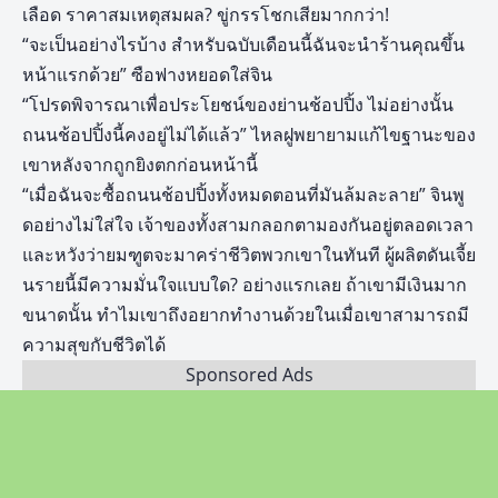
เลือด ราคาสมเหตุสมผล? ขู่กรรโชกเสียมากกว่า!
“จะเป็นอย่างไรบ้าง สำหรับฉบับเดือนนี้ฉันจะนำร้านคุณขึ้น
หน้าแรกด้วย” ซือฟางหยอดใส่จิน
“โปรดพิจารณาเพื่อประโยชน์ของย่านช้อปปิ้ง ไม่อย่างนั้น
ถนนช้อปปิ้งนี้คงอยู่ไม่ได้แล้ว” ไหลฝูพยายามแก้ไขฐานะของ
เขาหลังจากถูกยิงตกก่อนหน้านี้
“เมื่อฉันจะซื้อถนนช้อปปิ้งทั้งหมดตอนที่มันล้มละลาย” จินพู
ดอย่างไม่ใส่ใจ เจ้าของทั้งสามกลอกตามองกันอยู่ตลอดเวลา
และหวังว่ายมฑูตจะมาคร่าชีวิตพวกเขาในทันที ผู้ผลิตดันเจี้ย
นรายนี้มีความมั่นใจแบบใด? อย่างแรกเลย ถ้าเขามีเงินมาก
ขนาดนั้น ทำไมเขาถึงอยากทำงานด้วยในเมื่อเขาสามารถมี
ความสุขกับชีวิตได้
Sponsored Ads