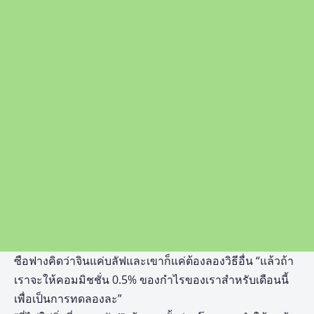
ซือฟางคิดว่าจินแค่บลัฟและเขาก็แค่ต้องลองวิธีอื่น “แล้วถ้า
เราจะให้คอมมิชชั่น 0.5% ของกำไรของเราสำหรับเดือนนี้
เพื่อเป็นการทดลองละ”