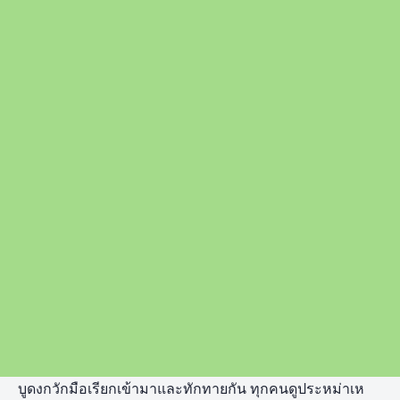
บูดงกวักมือเรียกเข้ามาและทักทายกัน ทุกคนดูประหม่าเห