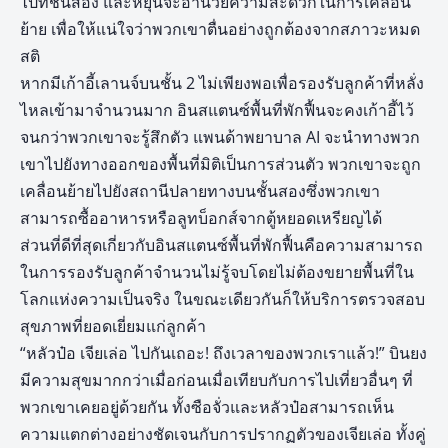
ไปที่ชั้นสอง และหยุนจะอำนวยความสะดวกในการเคลื่อน
ย้าย เพื่อให้แน่ใจว่าพวกเขาตื่นอย่างถูกต้องจากสภาวะหมด
สติ
หากมีเก้าอี้เลานจ์บนชั้น 2 ไม่เพียงพอเพื่อรองรับลูกค้าที่หลั่ง
ไหลเข้ามาจำนวนมาก อินสแตนซ์พื้นที่พักฟื้นจะคงเก้าอี้ไว้
จนกว่าพวกเขาจะรู้สึกตัว แพนด้าพยาบาล AI จะนำทางพวก
เขาไปยังทางออกของพื้นที่มิติเป็นการส่วนตัว พวกเขาจะถูก
เคลื่อนย้ายไปยังสถานีปลายทางบนชั้นสองซึ่งพวกเขา
สามารถซื้ออาหารหรือลูทบ็อกส์จากตู้หยอดเหรียญได้
ส่วนที่ดีที่สุดเกี่ยวกับอินสแตนซ์พื้นที่พักฟื้นคือความสามารถ
ในการรองรับลูกค้าจำนวนไม่รู้จบโดยไม่ต้องขยายพื้นที่ใน
โลกแห่งความเป็นจริง ในขณะเดียวกันก็ให้บริการตรวจสอบ
สุขภาพที่ยอดเยี่ยมแก่ลูกค้า
“หลัวป๋อ เจียเล่อ ไปกันเถอะ! ถึงเวลาของพวกเราแล้ว!” บินยง
มีความสุขมากกว่าเมื่อก่อนเมื่อเทียบกับการไปเที่ยวอื่นๆ ที่
พวกเขาเคยอยู่ด้วยกัน ทั้งซือจั่วและหลัวป๋อสามารถเห็น
ความแตกต่างอย่างชัดเจนกับการปรากฏตัวของเจียเล่อ ทั้งคู่