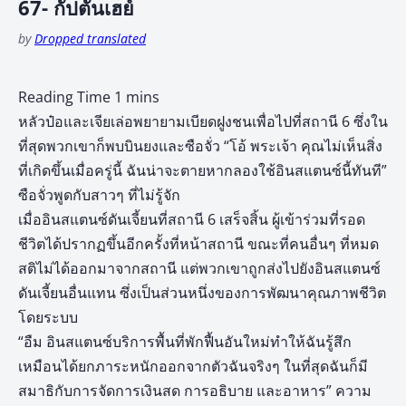
67- กัปตันเฮย์
by
Dropped translated
หลัวป๋อและเจียเล่อพยายามเบียดฝูงชนเพื่อไปที่สถานี 6 ซึ่งใน
ที่สุดพวกเขาก็พบบินยงและซือจั่ว “โอ้ พระเจ้า คุณไม่เห็นสิ่ง
ที่เกิดขึ้นเมื่อครู่นี้ ฉันน่าจะตายหากลองใช้อินสแตนซ์นี้ทันที”
ซือจั่วพูดกับสาวๆ ที่ไม่รู้จัก
เมื่ออินสแตนซ์ดันเจี้ยนที่สถานี 6 เสร็จสิ้น ผู้เข้าร่วมที่รอด
ชีวิตได้ปรากฏขึ้นอีกครั้งที่หน้าสถานี ขณะที่คนอื่นๆ ที่หมด
สติไม่ได้ออกมาจากสถานี แต่พวกเขาถูกส่งไปยังอินสแตนซ์
ดันเจี้ยนอื่นแทน ซึ่งเป็นส่วนหนึ่งของการพัฒนาคุณภาพชีวิต
โดยระบบ
“อืม อินสแตนซ์บริการพื้นที่พักฟื้นอันใหม่ทำให้ฉันรู้สึก
เหมือนได้ยกภาระหนักออกจากตัวฉันจริงๆ ในที่สุดฉันก็มี
สมาธิกับการจัดการเงินสด การอธิบาย และอาหาร” ความ