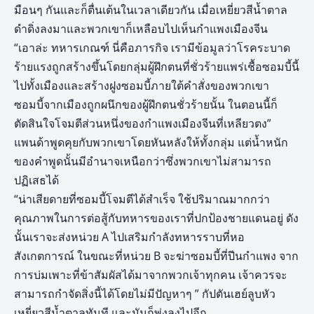
มือนๆ กันและก็ตื่นเต้นในเวลาเดียวกัน เมื่อเหยี่ยวสีน้ำตาล
ดำดิ่งลงมาและพวกเขาก็เหลือบไปเห็นกำแพงเมืองจีน
“เอาล่ะ ทหารเกณฑ์ นี่คือภารกิจ เรามีข้อมูลว่าโรคระบาด
ร้ายแรงถูกสร้างขึ้นโดยกลุ่มผู้ฝึกตนที่ชั่วร้ายแพร่เชื้อซอมบี้นี้
ไปทั้งเมืองและสร้างฝูงซอมบี้ภายใต้คำสั่งของพวกเขา
ซอมบี้จากเมืองถูกผนึกของผู้ฝึกตนชั่วร้ายนั้น ในตอนนี้ก็
ตัดสินใจโจมตีส่วนหนึ่งของกำแพงเมืองจีนที่เหลียวตง”
แพนด้าพูดคุยกับพวกเขาโดยหันหลังให้ทั้งกลุ่ม แต่น้ำหนัก
ของคำพูดนั้นมีอำนาจเหนือกว่าซึ่งพวกเขาไม่สามารถ
ปฏิเสธได้
“น่าเสียดายที่ซอมบี้โจมตีได้สำเร็จ ใช้ปริมาณมากกว่า
คุณภาพในการต่อสู้กับทหารของเราที่ปกป้องชายแดนอยู่ ดัง
นั้นเราจะส่งหน่วย A ไปเสริมกำลังทหารราบที่หอ
สังเกตการณ์ ในขณะที่หน่วย B จะฆ่าซอมบี้ที่ปีนกำแพง จาก
การบ่มเพาะที่ข้าสัมผัสได้มาจากพวกเจ้าทุกคน เจ้าควรจะ
สามารถกำจัดสิ่งนี้ได้โดยไม่มีปัญหาๆ ” กัปตันเฮย์ลูบหัว
เหยี่ยวสีน้ำตาลทันที และมันก็พุ่งลงไปอีก