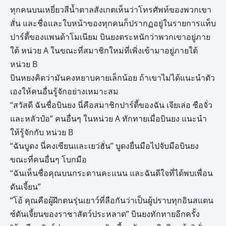
ทุกคนบนเหยี่ยวสีน้ำตาลสังเกตเห็นว่าโทรศัพท์ของพวกเขา
สั่น และชื่อและใบหน้าของทุกคนก็ปรากฏอยู่ในรายการแท็บ
ปาร์ตี้ของแพนด้าโมเนียม บินยงตระหนักว่าพวกเขาอยู่ภาย
ใต้ หน่วย A ในขณะที่สมาชิกใหม่ที่เพิ่งเข้ามาอยู่ภายใต้
หน่วย B
บินหยงคิดว่ามันคงหยาบคายเล็กน้อย ถ้าเขาไม่ได้แนะนำตัว
เองให้คนอื่นรู้จักอย่างเหมาะสม
“สวัสดี ฉันชื่อบินยง นี่คือสมาชิกปาร์ตี้ของฉัน เจียเล่อ ซือจั่ว
และหลัวป๋อ” คนอื่นๆ ในหน่วย A ทักทายเมื่อบินยง แนะนำ
ให้รู้จักกับ หน่วย B
“ฉันบูดง นี่คงเซียนและเยว่ฮั่น” บูดงยื่นมือไปจับมือบินยง
ขณะที่คนอื่นๆ โบกมือ
“ฉันเห็นชื่อคุณบนกระดานคะแนน และฉันดีใจที่ได้พบเพื่อน
ดันเจี้ยน”
“โอ้ คุณคือผู้ฝึกตนรุ่นเยาว์ที่ลือกันว่าเป็นผู้ปราบทุกอินสแตน
ซ์ดันเจี้ยนของราชาสัตว์ประหลาด” บินยงทักทายอีกครั้ง