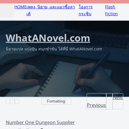
HOME
เพลง, นิยาย, และแมวชื่อลา
โองการ
Flash
เต้
กระซิบ
Fiction
WhatANovel.com
นิยายแปล แบ่งปัน สนุกขำขัน ได้ที่นี่ WhatANovel.com
Next
Formatting
Previous
Number One Dungeon Supplier