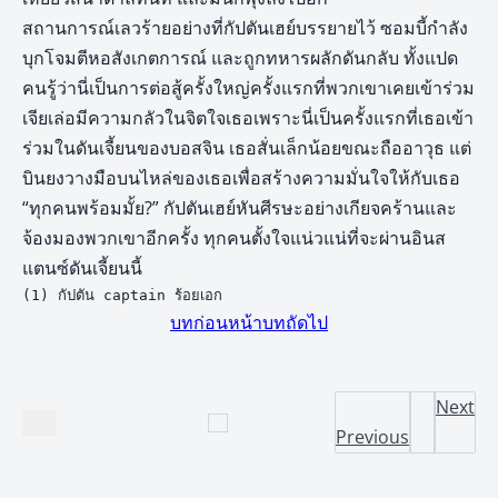
สถานการณ์เลวร้ายอย่างที่กัปตันเฮย์บรรยายไว้ ซอมบี้กำลัง
บุกโจมตีหอสังเกตการณ์ และถูกทหารผลักดันกลับ ทั้งแปด
คนรู้ว่านี่เป็นการต่อสู้ครั้งใหญ่ครั้งแรกที่พวกเขาเคยเข้าร่วม
เจียเล่อมีความกลัวในจิตใจเธอเพราะนี่เป็นครั้งแรกที่เธอเข้า
ร่วมในดันเจี้ยนของบอสจิน เธอสั่นเล็กน้อยขณะถืออาวุธ แต่
บินยงวางมือบนไหล่ของเธอเพื่อสร้างความมั่นใจให้กับเธอ
“ทุกคนพร้อมมั้ย?” กัปตันเฮย์หันศีรษะอย่างเกียจคร้านและ
จ้องมองพวกเขาอีกครั้ง ทุกคนตั้งใจแน่วแน่ที่จะผ่านอินส
แตนซ์ดันเจี้ยนนี้
(1) กัปตัน captain ร้อยเอก
บทก่อนหน้า
บทถัดไป
Next
Previous