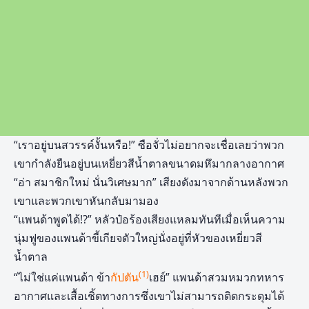
“เราอยู่บนสวรรค์งั้นหรือ!” ซือจั่วไม่อยากจะเชื่อเลยว่าพวก
เขากำลังยืนอยู่บนเหยี่ยวสีน้ำตาลขนาดมหึมากลางอากาศ
“อ่า สมาชิกใหม่ นั่นวิเศษมาก” เสียงดังมาจากด้านหลังพวก
เขาและพวกเขาหันกลับมามอง
“แพนด้าพูดได้!?” หลัวป๋อร้องเสียงแหลมทันทีเมื่อเห็นความ
นุ่มฟูของแพนด้าขี้เกียจตัวใหญ่นั่งอยู่ที่หัวของเหยี่ยวสี
น้ำตาล
(1)
“ไม่ใช่แค่แพนด้า ข้า
กัปตัน
เฮย์” แพนด้าสวมหมวกทหาร
อากาศและเสื้อเชิ้ตทางการซึ่งเขาไม่สามารถติดกระดุมได้