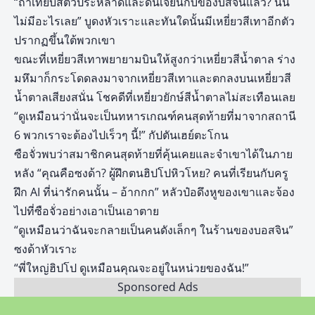
“ถ้าเทียบสัตว์ประหลาดและดันเจี้ยนกับของบิสจินแล้ว? นั่น
ไม่มีอะไรเลย” บูดงหัวเราะและทันใดนั้นมีเหยี่ยวสีเทาอีกตัว
ปรากฏขึ้นใต้พวกเขา
ขณะที่เหยี่ยวสีเทาพยายามบินให้สูงกว่าเหยี่ยวสีน้ำตาล ร่าง
มหึมาก็กระโดดลงมาจากเหยี่ยวสีเทาและตกลงบนเหยี่ยวสี
น้ำตาลเสียงสนั่น โชคดีที่เหยี่ยวยักษ์สีน้ำตาลไม่สะเทือนเลย
“ดูเหมือนว่านั่นจะเป็นทหารเกณฑ์คนสุดท้ายที่มาจากสถานี
6 พวกเราจะต้องไปเร็วๆ นี้!” กัปตันเฮย์ตะโกน
ซือจั่วพบว่าสมาชิกคนสุดท้ายที่คุ้นเคยและจำเขาได้ในภาย
หลัง “คุณคือซงด้า? ผู้ฝึกตนฮิปโปหิวโหย? คนที่เรียนกับครู
ฝึก AI ที่น่ารักคนนั้น – อ้ากกก” หลัวป๋อดึงหูของเขาและจ้อง
ไปที่ซือจั่วอย่างเอาเป็นเอาตาย
“ดูเหมือนว่าฉันจะกลายเป็นคนดังเล็กๆ ในร้านของบอสจิน”
ซงด้าหัวเราะ
“พี่ใหญ่ฮิปโป ดูเหมือนคุณจะอยู่ในหน่วยของฉัน!”
Sponsored Ads