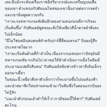
เลย มีแม้กระทั่งเครื่องราชอิสริยาภรณ์และเหรียญบนเสื้อ
ของเขา ตำแหน่งกัปตันบนไหล่ของเขานั้นง่ายต่อการจดจำ
และเขานั่นพูดความจริง
“เราจะรอทหารเกณฑ์เพิ่มอีกสองสามคนก่อนที่ภารกิจจะ
เริ่มต้นขึ้น” กัปตันเฮย์พูดขณะสั่งให้เหยี่ยวสีน้ำตาลดำดิ่งลง
ไปเล็กน้อย
“นี่ไม่ใช่แค่อินสแตนซ์สำหรับปาร์ตี้สี่คนเหรอ?” บินยงรู้สึก
ประหลาดใจมาก
“เราจะเริ่มต้นด้วยสี่ถ้าจำเป็น เนื่องจากบอสบอกว่าปัจจุบันมี
ทหารเกณฑ์มากเกินไป เขาขอให้ข้าดำเนินการเมื่อในทีมมี
ประมาณแปดถึงสิบคน” กัปตันเฮย์หยิบฟางข้าวสาลีเส้นเล็กๆ
ออกมาเคี้ยว
ในขณะนี้ เหยี่ยวสีเทาตัวเล็กกว่าก็ทะยานขึ้นไปบนท้องฟ้า
และนำสมาชิกใหม่สามคนเข้ามาในทีมซึ่งในตอนแรกบินยง
ไม่รู้จัก
“แนะนำตัวก่อนแล้วทำให้เร็ว! เรามีซอมบี้ให้ฆ่า!” กัปตันเฮย์
ตะโกน