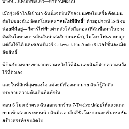
บางที…แค่นี้ก็พอแล้ว—สำหรับตอนนี้
เมื่อรุ่งเช้าใกล้เข้ามา ฉันนั่งจดบันทึกลงบนเศษใบเสร็จ คิดแผน
ต่อไปของฉัน: อัดเดโมเพลง
“คนไม่มีสิทธิ์”
ด้วยอุปกรณ์ lo-fi งบ
น้อยที่มีอยู่—กีตาร์ไฟฟ้าเต่าหลังโค้งมือสอง (ที่ฉันซื้อมาในช่วง
ตัดสินใจทางการเงินอันน่าสงสัยก่อนหน้า), ไมโครโฟนราคาถูก
แต่ยังใช้ได้ และซอฟต์แวร์ Cakewalk Pro Audio 9 เวอร์ชั่นละเมิด
ลิขสิทธิ์
พี่ต้นกับวงของเขาฝากความหวังไว้ที่ฉัน และฉันก็ฝากความหวัง
ไว้ที่ตัวเอง
และในที่ลึกที่สุดของใจ แม้จะมีเรื่องมากมาย ฉันก็รู้สึกถึง
ประกายความตื่นเต้นที่แท้จริง
ตอน 6 โมงเช้าตรง ฉันออกจากร้าน 7-Twelve ปล่อยให้แสงแดด
ยามเช้าส่องกระทบหน้า ฉันมีเวลาอีกสี่ชั่วโมงก่อนจะเริ่มเซสชัน
สร้างสรรค์รอบถัดไป