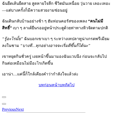
ฉันยืดเส้นยืดสาย สูดหายใจลึก ชีวิตมันเหนื่อย วุ่นวาย เลอะเทอะ
—แต่บางครั้งก็มีความสวยงามซ่อนอยู่
ฉันเดินกลับบ้านอย่างช้า ๆ ฮัมท่อนคอรัสของเพลง
“คนไม่มี
สิทธิ์”
เบา ๆ ลาเต้ยืนรออยู่หน้าประตูด้วยท่าทางหิวจัดตามปกติ
“รู้อะไรมั้ย”
ฉันบอกเขาเบา ๆ ระหว่างเทปลาทูน่าเกรดพรีเมียม
ลงในชาม
“บางที…ทุกอย่างอาจจะเริ่มดีขึ้นก็ได้นะ”
เขาหยุดกินชั่วครู่ เงยหน้าขึ้นมามองฉันแวบนึง ก่อนจะกลับไป
กินต่อเหมือนไม่มีอะไรเกิดขึ้น
เอาน่า…แค่นี้ก็ใกล้เคียงคำว่ากำลังใจแล้วล่ะ
บทก่อนหน้า
บทถัดไป
Previous
Next