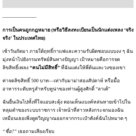
———————
การเป็นคนถูกกฎหมาย (หรือวิธีลงทะเบียนเป็นนักแต่งเพลง ‘จริง
จริง’ ในประเทศไทย)
เช้าวันถัดมา ภายใต้ฤทธิ์กาแฟและความรับผิดชอบแบบงง ๆ ฉัน
มุ่งหน้าไปยังกรมทรัพย์สินทางปัญญา เป้าหมายคือการจด
ลิขสิทธิ์เพลง
“คนไม่มีสิทธิ์”
ที่ฉันแต่งให้พี่ต้นและวงของเขา
ค่าจดลิขสิทธิ์ 500 บาท—เท่ากับมาม่าสองสัปดาห์ หรือมื้อ
อาหารระดับหรูสำหรับทูน่าของท่านผู้สูงศักดิ์ “ลาเต้”
ฉันยื่นเงินไปทั้งที่ใจแอบสะดุ้ง ตอนเห็นแบงค์หล่นหายเข้าไปใน
หลุมดำของระบบราชการ เจ้าหน้าที่สาวหลังกระจกมองฉัน
เหมือนเธอเพิ่งดูดวิญญาณออกจากกระเป๋าตังค์ฉันไปหมาด ๆ
“ชื่อ?”
เธอถามเสียงเรียบ