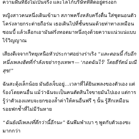
ความฝันที่ยังไม่เป็นจริง และโลโก้บริษัทที่ติดอยู่ตรงอก
หญิงสาวคนหนึ่งเดินเข้ามา สภาพครึ่งหลับครึ่งตื่น ใส่ชุดนอนตัว
โคร่งลายกระต่ายถือร่ม เธอเดินไปที่ชั้นขนมด้วยท่าทางเหมือน
ซอมบี้ แล้วเลือกเอามันฝรั่งทอดมาหนึ่งถุงด้วยความแน่วแน่แบบ
ไร้วิญญาณ
เสียงดีเจจากวิทยุเหนือหัวประกาศอย่างร่าเริง
“และตอนนี้ กับอีก
หนึ่งเพลงฮิตที่กำลังเขย่ากรุงเทพฯ — ‘กอดฉันไว้’ โดยธีรัตน์ มณี
สุข!”
ฉันสะดุ้งเล็กน้อย มันยังเจ็บอยู่…เวลาที่ได้ยินเพลงของตัวเอง แต่
ร้องโดยคนอื่น แม้ว่าฉันจะเป็นคนตัดสินใจขายมันไปเอง แต่การ
รู้ว่าตัวเองแทบจะยกของล้ำค่าให้คนอื่นฟรี ๆ นั้น รู้สึกเหมือน
รอยฟกช้ำที่ไม่มีวันหาย
“ฉันยังมีเพลงที่ดีกว่านี้อีกนะ”
ฉันพึมพำเบา ๆ พูดกับตัวเองซะ
มากกว่า