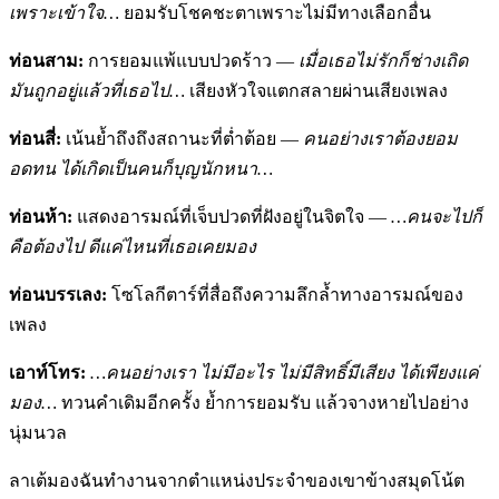
เพราะเข้าใจ
…
ยอมรับโชคชะตาเพราะไม่มีทางเลือกอื่น
ท่อนสาม:
การยอมแพ้แบบปวดร้าว —
เมื่อเธอไม่รักก็ช่างเถิด
มันถูกอยู่แล้วที่เธอไป
…
เสียงหัวใจแตกสลายผ่านเสียงเพลง
ท่อนสี่:
เน้นย้ำถึงถึงสถานะที่ต่ำต้อย —
คนอย่างเราต้องยอม
อดทน ได้เกิดเป็นคนก็บุญนักหนา…
ท่อนห้า:
แสดงอารมณ์ที่เจ็บปวดที่ฝังอยู่ในจิตใจ —
…
คนจะไปก็
คือต้องไป ดีแค่ไหนที่เธอเคยมอง
ท่อนบรรเลง:
โซโลกีตาร์ที่สื่อถึงความลึกล้ำทางอารมณ์ของ
เพลง
เอาท์โทร:
…
คนอย่างเรา ไม่มีอะไร ไม่มีสิทธิ์มีเสียง ได้เพียงแค่
มอง
…
ทวนคำเดิมอีกครั้ง ย้ำการยอมรับ แล้วจางหายไปอย่าง
นุ่มนวล
ลาเต้มองฉันทำงานจากตำแหน่งประจำของเขาข้างสมุดโน้ต