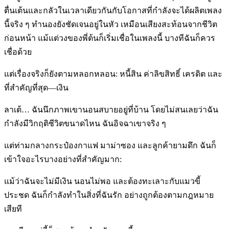
ตื่นเต้นและกลัวในเวลาเดียวกันกับโอกาสที่กำลังจะได้ผลิตเพลง
นี้จริง ๆ ทำนองยังชัดเจนอยู่ในหัว เหมือนเสียงสะท้อนจากชีวิต
ก่อนหน้า แม้แต่วงของพี่ต้นก็เริ่มเชื่อในเพลงนี้ บางทีฉันก็ควร
เชื่อด้วย
แต่เรื่องจริงก็ยังตามหลอกหลอน: หนี้สิน ค่าลิขสิทธิ์ เครดิต และ
ที่สำคัญที่สุด—เงิน
ลาเต้… ฉันนึกภาพเขานอนสบายอยู่ที่บ้าน โดยไม่สนเลยว่าฉัน
กำลังมีวิกฤติชีวิตขนาดไหน ฉันอิจฉาเขาจริง ๆ
แต่ท่ามกลางกระป๋องกาแฟ มาม่าซอง และลูกค้ายามดึก ฉันก็
เข้าใจอะไรบางอย่างที่สำคัญมาก:
แม้ว่าฉันจะไม่มีเงิน นอนไม่พอ และต้องทะเลาะกับแมวขี้
ประชด ฉันก็กำลังทำในสิ่งที่ฉันรัก อย่างถูกต้องตามกฎหมาย
เสียที