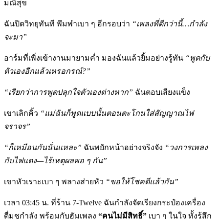
มณีสุข
ฉันปิดวิทยุทันที พึมพำเบา ๆ อีกรอบว่า
“เพลงที่ดีกว่านี้…กำลัง
จะมา”
อาร์มที่เพิ่งเข้างานมายามค่ำ มองฉันแล้วยิ้มอย่างรู้ทัน
“พูดกับ
ตัวเองอีกแล้วเหรอกรณ์
?”
“เรียกว่าการพูดปลุกใจตัวเองต่างหาก”
ฉันตอบเสียงแข็ง
เขาเลิกคิ้ว
“แม่ฉันก็พูดแบบนั้นตอนตะโกนใส่สัญญาณไฟ
จราจร”
“ก็เหมือนกันนั่นแหละ”
ฉันพยักหน้าอย่างจริงจัง
“วงการเพลง
กับไฟแดง—ไร้เหตุผลพอ ๆ กัน”
เขาหัวเราะเบา ๆ พลางส่ายหัว
“ขอให้โชคดีแล้วกัน”
เวลา 03:45 น. ที่ร้าน 7-Twelve ฉันกำลังจัดเรียงกระป๋องเครื่อง
ดื่มชูกำลัง พร้อมกับฮัมเพลง
“คนไม่มีสิทธิ์”
เบา ๆ ในใจ ทั้งรู้สึก