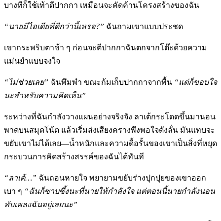
บางทีก็ใช้เท้าตีปากกา เหมือนจะคัดค้านโครงสร้างของฉัน
“นายมีไอเดียที่ดีกว่านี้เหรอ?”
ฉันถามเขาแบบประชด
เขากระพริบตาช้า ๆ ก่อนจะตีปากกาฉันตกจากโต๊ะด้วยความ
แม่นยำแบบจงใจ
“ไม่ช่วยเลย”
ฉันพึมพำ ขณะก้มเก็บปากกาจากพื้น
“แต่ก็ขอบใจ
นะสำหรับความคิดเห็น”
ระหว่างที่ฉันกำลังวางแผนอย่างจริงจัง ลาเต้กระโดดขึ้นมานอน
พาดบนสมุดโน้ต แล้วเริ่มส่งเสียงครางพึงพอใจดังลั่น มันแทบจะ
ขยับเขาไม่ได้เลย—น้ำหนักและความดื้อรั้นของเขาเป็นสิ่งที่หยุด
กระบวนการคิดสร้างสรรค์ของฉันได้ทันที
“ลาเต้…”
ฉันถอนหายใจ พยายามขยับร่างปุกปุยของเขาออก
เบา ๆ
“ฉันก็ซาบซึ้งนะที่นายให้กำลังใจ แต่ตอนนี้นายกำลังนอน
ทับเพลงฉันอยู่เลยนะ”