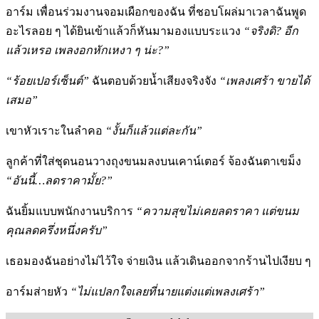
อาร์ม เพื่อนร่วมงานจอมเผือกของฉัน ที่ชอบโผล่มาเวลาฉันพูด
อะไรลอย ๆ ได้ยินเข้าแล้วก็หันมามองแบบระแวง
“จริงดิ
? อีก
แล้วเหรอ เพลงอกหักเหงา ๆ น่ะ?”
“ร้อยเปอร์เซ็นต์”
ฉันตอบด้วยน้ำเสียงจริงจัง
“เพลงเศร้า ขายได้
เสมอ”
เขาหัวเราะในลำคอ
“งั้นก็แล้วแต่ละกัน”
ลูกค้าที่ใส่ชุดนอนวางถุงขนมลงบนเคาน์เตอร์ จ้องฉันตาเขม็ง
“อันนี้…ลดราคามั้ย
?”
ฉันยิ้มแบบพนักงานบริการ
“ความสุขไม่เคยลดราคา แต่ขนม
คุณลดครึ่งหนึ่งครับ”
เธอมองฉันอย่างไม่ไว้ใจ จ่ายเงิน แล้วเดินออกจากร้านไปเงียบ ๆ
อาร์มส่ายหัว
“ไม่แปลกใจเลยที่นายแต่งแต่เพลงเศร้า”