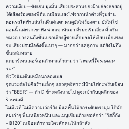
ความเงียบ—ชัดเจน มุ่งมั่น เสียงประสานของฝ้ายล่องลอยอยู่
ใต้เสียงร้องของพี่ต้น เหมือนแสงไฟจากหน้าต่างที่วูบผ่าน
ตอนรถไฟฟ้าแล่นในคืนฝนตก คนดูยังไม่ร้องตาม ยังไม่ใช่
ตอนนี้ แต่พวกเขาฟัง พวกเขาหันมา ศีรษะเริ่มเอียง คิ้วเริ่ม
ขมวด บางคนถึงขั้นเบรกเสียงผู้ชายเสื้อบอลให้เงียบ เมื่อเพลง
จบ เสียงปรบมือดังขึ้นเบาๆ — มากกว่าแค่สุภาพ แต่ยังไม่ถึง
ขั้นถล่มทลาย
แต่บาร์เทนเดอร์เอนตัวมาแล้วถามว่า
“เพลงนี้ใครแต่งเห
รอ?”
หัวใจฉันเต้นเหมือนกลองเบส
จุดแวะต่อไปคือร้านเล็กๆ แถวสุทธิสาร มีป้ายไฟกะพริบเขียน
ว่า “BEE R” — ตัว D ข้างหลังหายไป ดูจะเข้ากับบุคลิกของ
ร้านพอดี
ไม่มีเวที ไม่มีความเว่อร์วัง มีแค่พื้นไม้ยกระดับตรงมุม ใต้พัด
ลมเก่าๆ พื้นเหนียวหนึบ และเมนูเขียนด้วยชอล์กว่า “วิสกี้ถัง
– ฿120” เหมือนท้าทายใครสักคนให้กล้าสั่ง