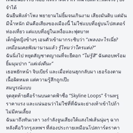
จำได้
ฉันยืนพิงลำโพง พยายามไม่ยิ้มจนเกินงาม เสียงมันดิบ แต่มัน
มีน้ำหนัก มันคือเสียงของเมืองนี้ ไม่ใช่แบบที่อยู่บนโปสเตอร์
ท่องเที่ยว แต่แบบที่อยู่ในเหงื่อและฟุตบาท
เด็กผู้หญิงข้างๆ เอนตัวเข้ามากระซิบว่า
“เพลงอะไรเนี่ย?
เหมือนเคยฟังมานานแล้ว รู้ไหมว่าใครแต่ง?”
ฉันนิ่งไป หยุดสัญชาตญาณที่จะยืดอก
“ไม่รู้สิ”
ฉันตอบพร้อม
ยิ้มมุมปาก
“แต่เจ๋งดีนะ”
เธอพยักหน้า จิบเบียร์ และเมื่อท่อนฮุกกลับมา เธอร้องตาม
เนื้อผิดหมด แต่ความรู้สึกถูกเป๊ะ
สมบูรณ์แบบ
จุดสุดท้ายคือร้านบนดาดฟ้าชื่อ “Skyline Loops” ร้านหรู
ราคาแรง และแน่นอนว่าไม่ใช่ที่ที่ฉันจะย่างเท้าเข้าไปถ้า
ไม่มีคนเลี้ยง
ฉันมาถึงทันเวลา วงกำลังจูนเสียงใต้แสงไฟเส้นนุ่มๆ ฉาก
หลังคือวิวกรุงเทพฯ ที่ส่องประกายเหมือนโปสการ์ดราคา