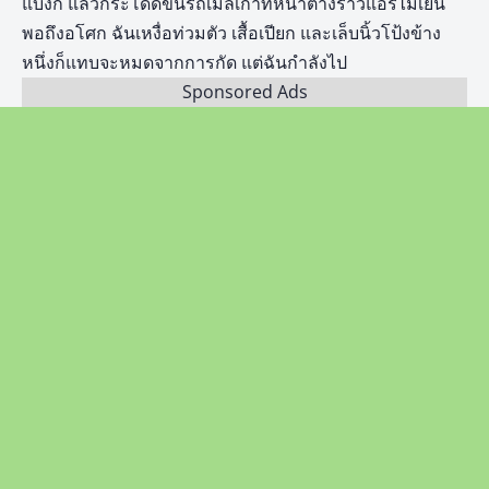
แบงก์ แล้วกระโดดขึ้นรถเมล์เก่าที่หน้าต่างร้าวแอร์ไม่เย็น
พอถึงอโศก ฉันเหงื่อท่วมตัว เสื้อเปียก และเล็บนิ้วโป้งข้าง
หนึ่งก็แทบจะหมดจากการกัด แต่ฉันกำลังไป
Sponsored Ads