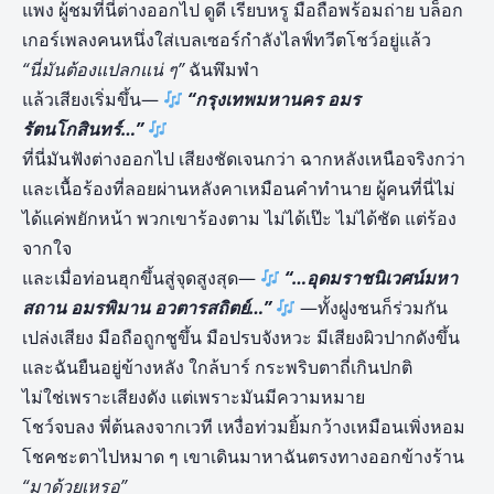
แพง ผู้ชมที่นี่ต่างออกไป ดูดี เรียบหรู มือถือพร้อมถ่าย บล็อก
เกอร์เพลงคนหนึ่งใส่เบลเซอร์กำลังไลฟ์ทวีตโชว์อยู่แล้ว
“นี่มันต้องแปลกแน่ ๆ”
ฉันพึมพำ
แล้วเสียงเริ่มขึ้น—
“กรุงเทพมหานคร อมร
รัตนโกสินทร์…”
ที่นี่มันฟังต่างออกไป เสียงชัดเจนกว่า ฉากหลังเหนือจริงกว่า
และเนื้อร้องที่ลอยผ่านหลังคาเหมือนคำทำนาย ผู้คนที่นี่ไม่
ได้แค่พยักหน้า พวกเขาร้องตาม ไม่ได้เป๊ะ ไม่ได้ชัด แต่ร้อง
จากใจ
และเมื่อท่อนฮุกขึ้นสู่จุดสูงสุด—
“…อุดมราชนิเวศน์มหา
สถาน อมรพิมาน อวตารสถิตย์…”
—ทั้งฝูงชนก็ร่วมกัน
เปล่งเสียง มือถือถูกชูขึ้น มือปรบจังหวะ มีเสียงผิวปากดังขึ้น
และฉันยืนอยู่ข้างหลัง ใกล้บาร์ กระพริบตาถี่เกินปกติ
ไม่ใช่เพราะเสียงดัง แต่เพราะมันมีความหมาย
โชว์จบลง พี่ต้นลงจากเวที เหงื่อท่วมยิ้มกว้างเหมือนเพิ่งหอม
โชคชะตาไปหมาด ๆ เขาเดินมาหาฉันตรงทางออกข้างร้าน
“มาด้วยเหรอ”