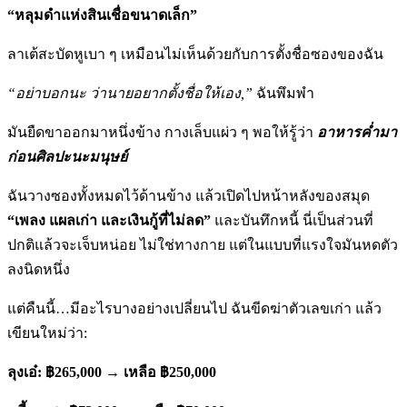
“หลุมดำแห่งสินเชื่อขนาดเล็ก”
ลาเต้สะบัดหูเบา ๆ เหมือนไม่เห็นด้วยกับการตั้งชื่อซองของฉัน
“อย่าบอกนะ ว่านายอยากตั้งชื่อให้เอง,”
ฉันพึมพำ
มันยืดขาออกมาหนึ่งข้าง กางเล็บแผ่ว ๆ พอให้รู้ว่า
อาหารค่ำมา
ก่อนศิลปะนะมนุษย์
ฉันวางซองทั้งหมดไว้ด้านข้าง แล้วเปิดไปหน้าหลังของสมุด
“เพลง แผลเก่า และเงินกู้ที่ไม่ลด”
และบันทึกหนี้ นี่เป็นส่วนที่
ปกติแล้วจะเจ็บหน่อย ไม่ใช่ทางกาย แต่ในแบบที่แรงใจมันหดตัว
ลงนิดหนึ่ง
แต่คืนนี้…มีอะไรบางอย่างเปลี่ยนไป ฉันขีดฆ่าตัวเลขเก่า แล้ว
เขียนใหม่ว่า:
ลุงเอ๋: ฿
265,000
→
เหลือ ฿250,000