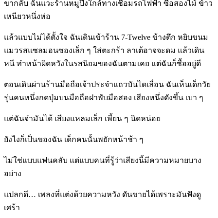
ขากลับ ฉันแวะร้านหมูปิ้งใกล้ทางเชื่อมรถไฟฟ้า ซื้อสองไม้ ข้าว
เหนียวหนึ่งห่อ
แล้วแบบไม่ได้ตั้งใจ ฉันเดินเข้าร้าน 7-Twelve ข้างตึก หยิบขนม
แมวรสแซลมอนซองเล็ก ๆ ใส่ตะกร้า ลาเต้อาจจะดม แล้วเดิน
หนี ทำหน้าผิดหวังในรสนิยมของฉันตามเคย แต่ฉันก็ซื้ออยู่ดี
ตอนเดินผ่านร้านมือถือเจ้าประจำแถวบันไดเลื่อน ฉันเห็นเด็กวัย
รุ่นคนหนึ่งกดปุ่มบนมือถือฝาพับมือสอง เสียงหนึ่งดังขึ้น เบา ๆ
แต่ฉันจำมันได้ เสียงแหลมเล็ก เพี้ยน ๆ นิดหน่อย
ยังไงก็เป็นของฉัน เด็กคนนั้นพยักหน้าช้า ๆ
ไม่ใช่แบบแฟนคลับ แต่แบบคนที่รู้ว่าเสียงนี้มีความหมายบาง
อย่าง
แปลกดี… เพลงที่แต่งด้วยความหวัง ดันขายได้เพราะมันฟังดู
เศร้า