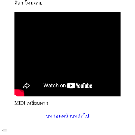
ศิลา โคมฉาย
MIDI เหยียบดาว
บทก่อนหน้า
บทถัดไป