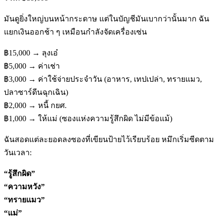
มันดูยิ่งใหญ่บนหน้ากระดาษ แต่ในบัญชีมันเบากว่านั้นมาก ฉัน
แยกเงินออกช้า ๆ เหมือนกำลังจัดเครื่องเซ่น
฿15,000 → ลุงเอ๋
฿5,000 → ค่าเช่า
฿3,000 → ค่าใช้จ่ายประจำวัน (อาหาร, เทปเปล่า, ทรายแมว,
ปลาซาร์ดีนฉุกเฉิน)
฿2,000 → หนี้ กยศ.
฿1,000 → ให้แม่ (ซองแห่งความรู้สึกผิด ไม่มีข้อแม้)
ฉันสอดแต่ละยอดลงซองที่เขียนป้ายไว้เรียบร้อย หมึกเริ่มซีดตาม
วันเวลา:
“รู้สึกผิด”
“ความหวัง”
“ทรายแมว”
“แม่”