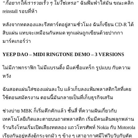
“ก็อยากให้เรารวยเร็ว ๆ ไม่ใช่เหรอ”
ฉันพึมพำใส่มัน ขณะคลิก
reinstall รอบที่ห้า
หลังจากทดลองและรีสตาร์ตอยู่สามชั่วโมง ฉันก็เขียน CD-R ได้
สิบแผ่น แทบจะเหมือนกันหมด ทุกแผ่นถูกเขียนด้วยปากกา
มาร์คเกอร์ว่า
YEEP DAO – MIDI RINGTONE DEMO – 3 VERSIONS
ไม่มีภาพกราฟิก ไม่มีแบรนดิ้ง มีแค่ชื่อแทร็ก รูปแบบ กับความ
หวัง
ฉันสอดแผ่นใส่ซองแผ่นละใบ แล้วเก็บลงแฟ้มพลาสติกใสที่เคย
ใช้ตอนสมัครงาน ตอนนี้มันกลายเป็นที่เก็บธุรกิจเสริม
ช่วงบ่าย MBK ก็เริ่มคึกคักแล้ว ชั้นสี่ ที่ความฝันเกี่ยวกับ
เทคโนโลยีเกิดและตายบนถาดพลาสติก เริ่มมีคนเดินพลุกพล่าน
ร้านริงโทนเริ่มเปิดเสียงทดลอง แถวโทรศัพท์ Nokia กับ Motorola
เรียงกันอยู่หลังตู้กระจกมัว ๆ ข้าง ๆ เสาอากาศมีไฟวิบวับกับคัต