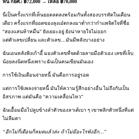
หนี้ กยศ.: ฿
72,000
→
เหลือ ฿70,000
นี่เป็นครั้งแรกที่เห็นยอดลดลงพร้อมกันทั้งสองบรรทัดในเดือน
เดียว ครั้งแรกที่ยอดของลุงเอ๋ตกลงมาต่ำกว่ากำแพจิตใจที่ชื่อ
“สองแสนห้าหมื่น” ยังเยอะอยู่ ยังน่าหายใจไม่ออก
แต่ตัวเลขเปลี่ยน และตัวเลข…มันมีพลังบางอย่าง
ฉันเอนหลังพิงเก้าอี้ มองตัวเลขที่จดด้วยลายมือตัวเอง เลขที่เจ็บ
น้อยลงนิดหนึ่งเพราะฉันเป็นคนเขียนมันเอง
การใช้เงินเดือนจ่ายหนี้ มันคือการอยู่รอด
แต่การใช้เพลงจ่ายหนี้ มันให้ความรู้สึกอย่างอื่น ไม่ถึงกับเป็น
อิสรภาพ แต่มันคือ “ความเคลื่อนไหว”
ฉันเอื้อมมือไปลูบข้างลำตัวของลาเต้เบา ๆ เขาพลิกตัวหนึ่งทีแต่
ไม่ลืมตา
“อีกไม่กี่เดือนก็หมดแล้วล่ะ ถ้าไม่มีอะไรพังอีก…”