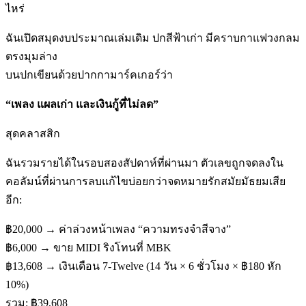
ไหร่
ฉันเปิดสมุดงบประมาณเล่มเดิม ปกสีฟ้าเก่า มีคราบกาแฟวงกลม
ตรงมุมล่าง
บนปกเขียนด้วยปากกามาร์คเกอร์ว่า
“เพลง แผลเก่า และเงินกู้ที่ไม่ลด”
สุดคลาสสิก
ฉันรวมรายได้ในรอบสองสัปดาห์ที่ผ่านมา ตัวเลขถูกจดลงใน
คอลัมน์ที่ผ่านการลบแก้ไขบ่อยกว่าจดหมายรักสมัยมัธยมเสีย
อีก:
฿20,000 → ค่าล่วงหน้าเพลง “ความทรงจำสีจาง”
฿6,000 → ขาย MIDI ริงโทนที่ MBK
฿13,608 → เงินเดือน 7-Twelve (14 วัน × 6 ชั่วโมง × ฿180 หัก
10%)
รวม: ฿39,608