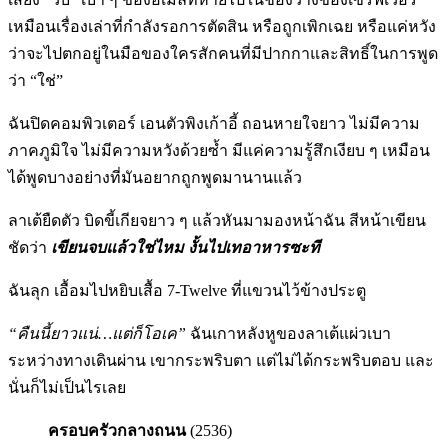
เหมือนเรื่องเล่าที่กำลังรอการตัดสิน หรือถูกเพิกเฉย หรือแค่หวัง
ว่าจะไปตกอยู่ในมือของใครสักคนที่มีปากกาและสิทธิ์ในการพูด
ว่า “ใช่”
ฉันปิดคอมพิวเตอร์ เอนตัวพิงเก้าอี้ ถอนหายใจยาว ไม่มีความ
ภาคภูมิใจ ไม่มีความหวังด้วยซ้ำ มีแค่ความรู้สึกเงียบ ๆ เหมือน
ได้พูดบางอย่างที่มันอยากถูกพูดมานานแล้ว
ลาเต้ยืดตัว บิดขี้เกียจยาว ๆ แล้วหันมามองหน้าฉัน สีหน้าเขียน
ชัดว่า
เขียนจบแล้วใช่ไหม งั้นไปเทอาหารซะที
ฉันลุก เอื้อมไปหยิบเสื้อ 7-Twelve ที่แขวนไว้ข้างประตู
“คืนนี้ยาวแน่…แต่ก็โอเค”
ฉันเกาหลังหูของลาเต้แผ่วเบา
ระหว่างทางเดินผ่าน เขากระพริบตา แต่ไม่ได้กระพริบตอบ และ
นั่นก็ไม่เป็นไรเลย
ครอบครัวกลางถนน
(2536)