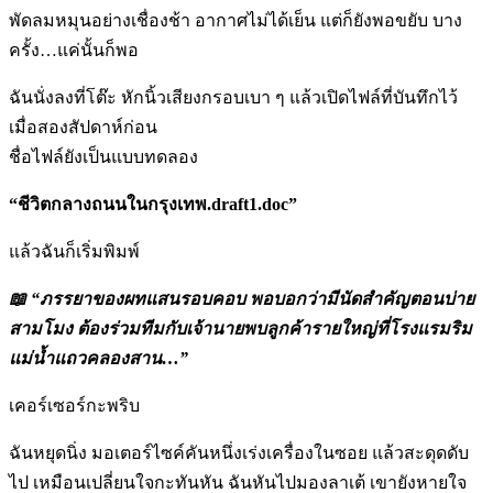
พัดลมหมุนอย่างเชื่องช้า อากาศไม่ได้เย็น แต่ก็ยังพอขยับ บาง
ครั้ง…แค่นั้นก็พอ
ฉันนั่งลงที่โต๊ะ หักนิ้วเสียงกรอบเบา ๆ แล้วเปิดไฟล์ที่บันทึกไว้
เมื่อสองสัปดาห์ก่อน
ชื่อไฟล์ยังเป็นแบบทดลอง
“ชีวิตกลางถนนในกรุงเทพ.draft1.doc”
แล้วฉันก็เริ่มพิมพ์
📖
“ภรรยาของผทแสนรอบคอบ พอบอกว่ามีนัดสำคัญตอนบ่าย
สามโมง ต้องร่วมทีมกับเจ้านายพบลูกค้ารายใหญ่ที่โรงแรมริม
แม่น้ำแถวคลองสาน…”
เคอร์เซอร์กะพริบ
ฉันหยุดนิ่ง มอเตอร์ไซค์คันหนึ่งเร่งเครื่องในซอย แล้วสะดุดดับ
ไป เหมือนเปลี่ยนใจกะทันหัน ฉันหันไปมองลาเต้ เขายังหายใจ