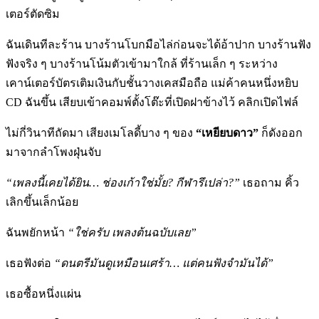
เตอร์ตัดซิม
ฉันเดินทีละร้าน บางร้านโบกมือไล่ก่อนจะได้อ้าปาก บางร้านฟัง
ฟังจริง ๆ บางร้านโน้มตัวเข้ามาใกล้ ที่ร้านเล็ก ๆ ระหว่าง
เคาน์เตอร์บัตรเติมเงินกับชั้นวางเคสมือถือ แม่ค้าคนหนึ่งหยิบ
CD ฉันขึ้น เสียบเข้าคอมพ์ตั้งโต๊ะที่เปิดฝาข้างไว้ คลิกเปิดไฟล์
ไม่กี่วินาทีถัดมา เสียงเมโลดี้บาง ๆ ของ
“เหยียบดาว”
ก็ดังออก
มาจากลำโพงฝุ่นจับ
“เพลงนี้เคยได้ยิน… ช่องเก้าใช่มั้ย
? กีฬารึเปล่า?”
เธอถาม คิ้ว
เลิกขึ้นเล็กน้อย
ฉันพยักหน้า
“ใช่ครับ เพลงต้นฉบับเลย”
เธอฟังต่อ
“ดนตรีมันดูเหมือนเศร้า… แต่คนฟังจำมันได้”
เธอซื้อหนึ่งแผ่น