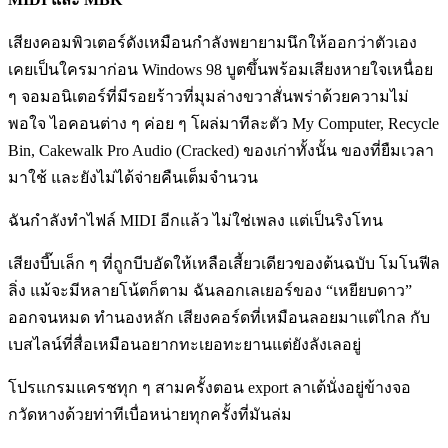
เสียงคอมพิวเตอร์ดังเหมือนกำลังพยายามนึกให้ออกว่าตัวเอง
เคยเป็นใครมาก่อน Windows 98 บูตขึ้นพร้อมเสียงหายใจเหนื่อย
ๆ จอมอนิเตอร์ที่มีรอยร้าวที่มุมล่างขวาสั่นพร่าด้วยความไม่
พอใจ ไอคอนต่าง ๆ ค่อย ๆ โผล่มาทีละตัว My Computer, Recycle
Bin, Cakewalk Pro Audio (Cracked) ของเก่าทั้งนั้น ของที่ยืมเวลา
มาใช้ และยังไม่ได้จ่ายคืนเต็มจำนวน
ฉันกำลังทำไฟล์ MIDI อีกแล้ว ไม่ใช่เพลง แต่เป็นริงโทน
เสียงบี๊บเล็ก ๆ ที่ถูกบีบอัดให้เหลือเสี้ยวเดียวของต้นฉบับ โมโนฟีล
ลิ่ง แม้จะมีหลายโน้ตก็ตาม ฉันลอกเลเยอร์ของ “เหยียบดาว”
ออกจนหมด ทำนองหลัก เสียงคอร์ดที่เหมือนลอยมาแต่ไกล กับ
เบสไลน์ที่สื่อเหมือนอยากทะเยอทะยานแต่ยังลังเลอยู่
โปรแกรมแครชทุก ๆ สามครั้งตอน export ลาเต้นั่งอยู่ข้างจอ
กวัดหางด้วยท่าทีเบื่อหน่ายทุกครั้งที่มันล่ม