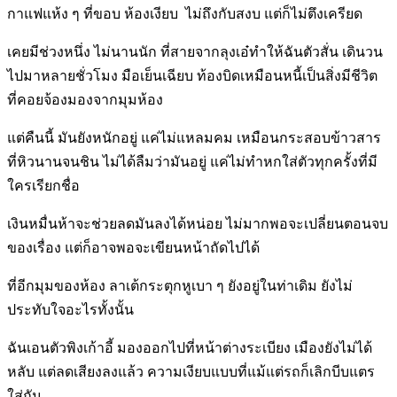
กาแฟแห้ง ๆ ที่ขอบ ห้องเงียบ ไม่ถึงกับสงบ แต่ก็ไม่ตึงเครียด
เคยมีช่วงหนึ่ง ไม่นานนัก ที่สายจากลุงเอ๋ทำให้ฉันตัวสั่น เดินวน
ไปมาหลายชั่วโมง มือเย็นเฉียบ ท้องบิดเหมือนหนี้เป็นสิ่งมีชีวิต
ที่คอยจ้องมองจากมุมห้อง
แต่คืนนี้ มันยังหนักอยู่ แค่ไม่แหลมคม เหมือนกระสอบข้าวสาร
ที่หิวนานจนชิน ไม่ได้ลืมว่ามันอยู่ แค่ไม่ทำหกใส่ตัวทุกครั้งที่มี
ใครเรียกชื่อ
เงินหมื่นห้าจะช่วยลดมันลงได้หน่อย ไม่มากพอจะเปลี่ยนตอนจบ
ของเรื่อง แต่ก็อาจพอจะเขียนหน้าถัดไปได้
ที่อีกมุมของห้อง ลาเต้กระตุกหูเบา ๆ ยังอยู่ในท่าเดิม ยังไม่
ประทับใจอะไรทั้งนั้น
ฉันเอนตัวพิงเก้าอี้ มองออกไปที่หน้าต่างระเบียง เมืองยังไม่ได้
หลับ แต่ลดเสียงลงแล้ว ความเงียบแบบที่แม้แต่รถก็เลิกบีบแตร
ใส่กัน