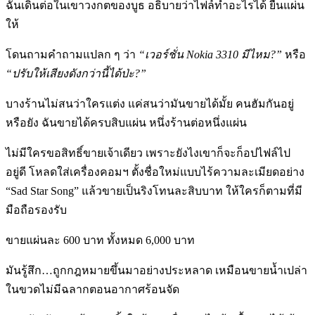
ฉันเดินต่อในเขาวงกตของบูธ อธิบายว่าไฟล์ทำอะไรได้ ยื่นแผ่น
ให้
โดนถามคำถามแปลก ๆ ว่า
“เวอร์ชั่น
Nokia 3310 มีไหม?”
หรือ
“ปรับให้เสียงดังกว่านี้ได้ป่ะ
?”
บางร้านไม่สนว่าใครแต่ง แค่สนว่ามันขายได้มั้ย คนฮัมกันอยู่
หรือยัง ฉันขายได้ครบสิบแผ่น หนึ่งร้านต่อหนึ่งแผ่น
ไม่มีใครขอสิทธิ์ขายเจ้าเดียว เพราะยังไงเขาก็จะก็อปไฟล์ไป
อยู่ดี โหลดใส่เครื่องคอมฯ ตั้งชื่อใหม่แบบไร้ความละเมียดอย่าง
“Sad Star Song” แล้วขายเป็นริงโทนละสิบบาท ให้ใครก็ตามที่มี
มือถือรองรับ
ขายแผ่นละ 600 บาท ทั้งหมด 6,000 บาท
มันรู้สึก…ถูกกฎหมายขึ้นมาอย่างประหลาด เหมือนขายน้ำเปล่า
ในขวดไม่มีฉลากตอนอากาศร้อนจัด