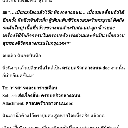
แล้วก็มาถึงย่อหน้าสุดท้าย
📖
“…เมียผมท้องแล้วโว๊ย ท้องกลางถนน… เมื่อรถเคลื่อนตัวได้
อีกครั้ง คิดถึงเจ้าตัวเล็ก ผู้เติมแต้มชีวิตครอบครัวสมบูรณ์ คิดถึง
รถคันใหญ่ เนื้อที่กว้างขวางพอสำหรับพ่อ-แม่-ลูก ข้าวของ
เครื่องใช้กับกิจกรรมในครอบครัว เร่งด่วนและจำเป็น เพื่อความ
สุขของชีวิตกลางถนนในกรุงเทพฯ”
จบแล้ว ฉันกดบันทึก
นั่งนิ่ง ๆ แล้วเปลี่ยนชื่อไฟล์เป็น
ครอบครัวกลางถนน
.doc
จากนั้น
ก็เปิดอีเมลขึ้นมา
To:
วารสารมองมารายเดือน
Subject:
ส่งเรื่องสั้น: ครอบครัวกลางถนน
Attachment:
ครอบครัวกลางถนน.doc
ฉันเอานิ้วค้างไว้ตรงปุ่มส่ง สูดหายใจหนึ่งครั้ง แล้วกด
เสียง “วื้บ” เบา ๆ ของอีเมลที่หายไปในช่องว่างของเซิร์ฟเวอร์