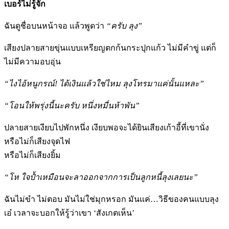
เบอร์ไม่รู้จัก
ฉันดูชื่อบนหน้าจอ แล้วพูดว่า
“ครับ ลุง”
เสียงปลายสายขุ่นแบบเหรียญตกก้นกระปุกแก้ว ไม่มีคำขู่ แต่ก็
ไม่มีความอบอุ่น
“ไงไอ้หนูกรณ์! ได้เงินแล้วใช่ไหม ลุงโทรมาแค่นั้นแหละ”
“โอนให้พรุ่งนี้นะครับ หนึ่งหมื่นห้าพัน”
ปลายสายเงียบไปพักหนึ่ง เงียบพอจะได้ยินเสียงเก้าอี้ที่เขานั่ง
หรือไม่ก็เสียงจุดไฟ
หรือไม่ก็เสียงยิ้ม
“โห ใจป้ำเหมือนจะลาออกจากการเป็นลูกหนี้ลุงเลยนะ”
ฉันไม่ขำ ไม่ตอบ มันไม่ใช่มุกหรอก มันแค่…วิธีของคนแบบลุง
เอ๋ เวลาจะบอกให้รู้ว่าเขา ‘สังเกตเห็น’