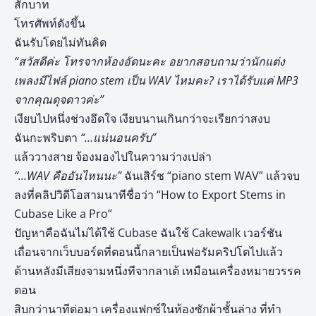
สักบาท
โทรศัพท์ดังขึ้น
ฉันรับโดยไม่ทันคิด
“สวัสดีค่ะ โทรจากห้องอัดนะคะ อยากสอบถามว่านักแต่ง
เพลงมีไฟล์ piano stem เป็น WAV ไหมคะ? เราได้รับแค่ MP3
จากคุณดุจดาวค่ะ”
เงียบไปหนึ่งช่วงอึดใจ เงียบนานเกินกว่าจะเรียกว่าสงบ
ฉันกะพริบตา
“…แน่นอนครับ”
แล้ววางสาย จ้องมองไปในความว่างเปล่า
“…WAV คืออันไหนนะ”
ฉันเสิร์ช “piano stem WAV” แล้วจบ
ลงที่คลิปวิดีโอสามนาทีชื่อว่า “How to Export Stems in
Cubase Like a Pro”
ปัญหาคือฉันไม่ได้ใช้ Cubase ฉันใช้ Cakewalk เวอร์ชัน
เถื่อนจากเว็บบอร์ดที่ตอนนี้กลายเป็นฟอรัมคริปโตไปแล้ว
ด้านหลังมีเสียงจามหนึ่งทีจากลาเต้ เหมือนเครื่องหมายวรรค
ตอน
สิบกว่านาทีต่อมา เครื่องแฟกซ์ในห้องซักผ้าชั้นล่าง ที่ทำ