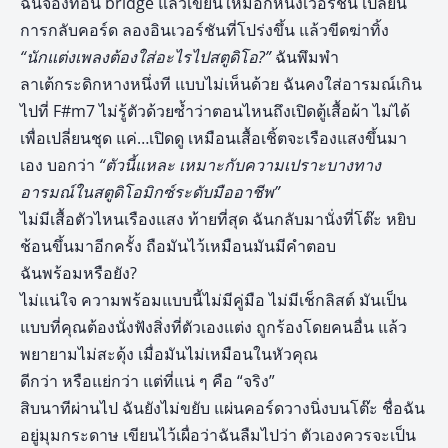
ฉันจ้องท่อน bridge แล้วเขียนใหม่อีกหนึ่งเวอร์ชัน เปลี่ยน
การกลับคอร์ด ลองอินเวอร์ชันที่โปร่งขึ้น แล้วขีดฆ่าทิ้ง
“นักแต่งเพลงต้องใส่อะไรไปสตูดิโอ?”
ฉันพึมพำ
ลาเต้กระดิกหางหนึ่งที แบบไม่เห็นด้วย ฉันคงใส่อารมณ์เกิน
ไปที่ F#m7 ไม่รู้ตัวด้วยซ้ำว่าตอนไหนถึงเปิดตู้เสื้อผ้า ไม่ได้
เพื่อเปลี่ยนชุด แค่…เปิดดู เหมือนเสื้อเชิ้ตจะเรืองแสงขึ้นมา
เอง บอกว่า
“ตัวนี้แหละ เหมาะกับความเปราะบางทาง
อารมณ์ในสตูดิโอมิกซ์ระดับมืออาชีพ”
ไม่มีเสื้อตัวไหนเรืองแสง ท้ายที่สุด ฉันกลับมานั่งที่โต๊ะ หยิบ
ช้อนขึ้นมาอีกครั้ง ถือมันไว้เหมือนมันมีคำตอบ
ฉันพร้อมหรือยัง?
ไม่แน่ใจ ความพร้อมแบบนี้ไม่มีคู่มือ ไม่มีเช็กลิสต์ มันเป็น
แบบที่คุณต้องนั่งฟังสิ่งที่ตัวเองแต่ง ถูกร้องโดยคนอื่น แล้ว
พยายามไม่สะดุ้ง เมื่อมันไม่เหมือนในหัวคุณ
ดีกว่า หรือแย่กว่า แต่ที่แน่ ๆ คือ “จริง”
สิบนาทีผ่านไป ฉันยังไม่ขยับ แผ่นคอร์ดวางนิ่งบนโต๊ะ ชื่อฉัน
อยู่มุมกระดาษ เขียนไว้เผื่อว่าฉันลืมไปว่า ตัวเองควรจะเป็น