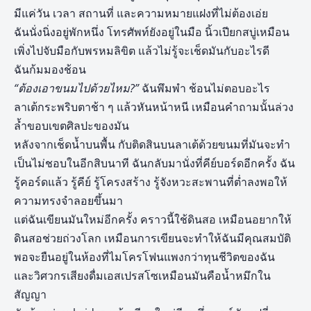
มีแค่วัน เวลา สถานที่ และความหมายแฝงที่ไม่ต้องเอ่ย
ฉันนั่งนิ่งอยู่พักหนึ่ง โทรศัพท์ยังอยู่ในมือ นิ้วเปียกสบู่เหมือน
เพิ่งไปจับมือกับพรหมลิขิต แล้วไม่รู้จะเช็ดมันกับอะไรดี
ฉันก้มมองช้อน
“ต้องเอาขนมไปด้วยไหม?”
ฉันพึมพำ ช้อนไม่ตอบอะไร
ลาเต้กระพริบตาช้า ๆ แล้วหันหน้าหนี เหมือนคำถามนั้นล่วง
ล้ำขอบเขตศิลปะของมัน
หลังจากเช็ดน้ำบนพื้น กับติดสินบนลาเต้ด้วยขนมที่มันจะทำ
เป็นไม่ชอบในอีกสิบนาที ฉันกลับมานั่งที่คีย์บอร์ดอีกครั้ง ฉัน
รู้คอร์ดแล้ว รู้คีย์ รู้โครงสร้าง รู้จังหวะสะพานที่ต่ำลงพอให้
ความทรงจำลอยขึ้นมา
แต่ฉันเขียนมันใหม่อีกครั้ง คราวนี้ใช้ดินสอ เหมือนอยากให้
ดินสอช่วยถ่วงโลก เหมือนการเขียนจะทำให้ฉันมีคุณสมบัติ
พอจะยืนอยู่ในห้องที่ไมโครโฟนแพงกว่าทุนชีวิตของฉัน
และวิศวกรเสียงดื่มเอสเปรสโซเหมือนมันคือน้ำหมึกใน
สัญญา