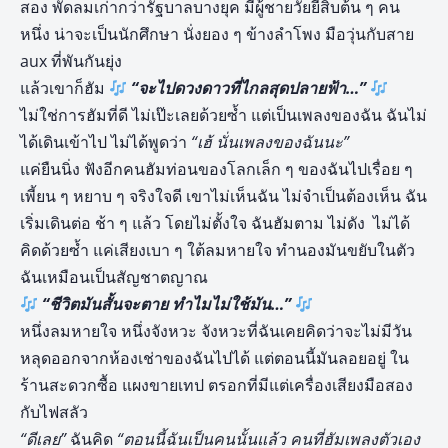
สอง พัดลมเก่ากว่ารัฐบาลบางยุค มีผู้ชายวัยยี่สิบต้น ๆ คน
หนึ่ง น่าจะเป็นนักศึกษา นั่งยอง ๆ ข้างลำโพง มือวุ่นกับสาย
aux ที่พันกันยุ่ง
แล้วเขาก็ฮัม
“จะไปดวงดาวที่ไกลสุดปลายฟ้า…”
ไม่ใช่การฮัมที่ดี ไม่เป๊ะเลยด้วยซ้ำ แต่เป็นเพลงของฉัน ฉันไม่
ได้เดินเข้าไป ไม่ได้พูดว่า
“เฮ้ นั่นเพลงของฉันนะ”
แค่ยืนนิ่ง ฟังอีกคนฮัมท่อนของโลกเล็ก ๆ ของฉันไปเรื่อย ๆ
เพี้ยน ๆ หยาบ ๆ จริงใจดี เขาไม่เห็นฉัน ไม่จำเป็นต้องเห็น ฉัน
เริ่มเดินต่อ ช้า ๆ แล้ว โดยไม่ตั้งใจ ฉันฮัมตาม ไม่ดัง ไม่ได้
คิดด้วยซ้ำ แค่เสียงเบา ๆ ใต้ลมหายใจ ทำนองมันขยับในตัว
ฉันเหมือนเป็นสัญชาตญาณ
“ชีวิตมันสั้นจะตาย ทำไมไม่ใช้มัน…”
หนึ่งลมหายใจ หนึ่งจังหวะ จังหวะที่ฉันเคยคิดว่าจะไม่มีวัน
หลุดออกจากห้องเช่าของฉันไปได้ แต่ตอนนี้มันลอยอยู่ ใน
ร้านสะดวกซื้อ แผงขายเทป ตรอกที่มีแต่เครื่องเสียงมือสอง
กับไฟสลัว
“ดีเลย”
ฉันคิด
“ตอนนี้ฉันเป็นคนนั้นแล้ว คนที่ฮัมเพลงตัวเอง