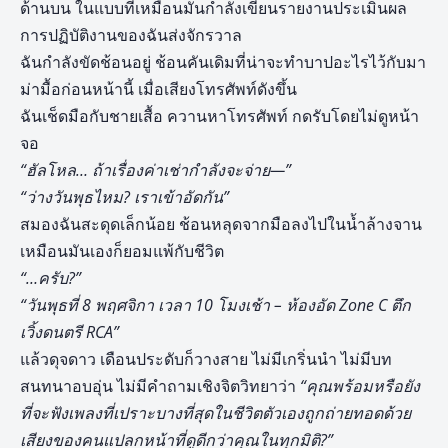
ด้านบน ในแบบที่เหมือนมันกำลังเขียนรายงานประเมินผล
การปฏิบัติงานของฉันส่งจักรวาล
ฉันกำลังขัดช้อนอยู่ ช้อนคันเดิมที่น่าจะทำบาปอะไรไว้กับมา
ม่ามื้อก่อนหน้านี้ เมื่อเสียงโทรศัพท์ดังขึ้น
ฉันเช็ดมือกับชายเสื้อ ควานหาโทรศัพท์ กดรับโดยไม่ดูหน้า
จอ
“ฮัลโหล… ถ้าเรื่องค่าเช่ากำลังจะจ่าย—”
“ว่างวันพุธไหม? เราเข้าอัดกัน”
สมองฉันสะดุดเล็กน้อย ช้อนหลุดจากมือลงไปในน้ำล้างจาน
เหมือนมันเองก็ยอมแพ้กับชีวิต
“…ครับ?”
“วันพุธที่ 8 พฤศจิกา เวลา 10 โมงเช้า – ห้องอัด Zone C ตึก
เวิ้งดนตรี RCA”
แล้วดุจดาว เดือนประดับก็วางสาย ไม่มีเกริ่นนำ ไม่มีบท
สนทนาอบอุ่น ไม่มีคำถามเชิงจิตวิทยาว่า
“คุณพร้อมหรือยัง
ที่จะฟังเพลงที่เปราะบางที่สุดในชีวิตตัวเองถูกถ่ายทอดด้วย
เสียงของคนแปลกหน้าที่ดูดีกว่าคุณในทุกมิติ
?”