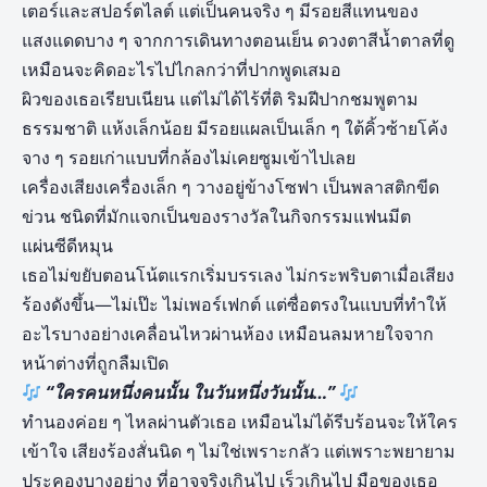
เตอร์และสปอร์ตไลต์ แต่เป็นคนจริง ๆ มีรอยสีแทนของ
แสงแดดบาง ๆ จากการเดินทางตอนเย็น ดวงตาสีน้ำตาลที่ดู
เหมือนจะคิดอะไรไปไกลกว่าที่ปากพูดเสมอ
ผิวของเธอเรียบเนียน แต่ไม่ได้ไร้ที่ติ ริมฝีปากชมพูตาม
ธรรมชาติ แห้งเล็กน้อย มีรอยแผลเป็นเล็ก ๆ ใต้คิ้วซ้ายโค้ง
จาง ๆ รอยเก่าแบบที่กล้องไม่เคยซูมเข้าไปเลย
เครื่องเสียงเครื่องเล็ก ๆ วางอยู่ข้างโซฟา เป็นพลาสติกขีด
ข่วน ชนิดที่มักแจกเป็นของรางวัลในกิจกรรมแฟนมีต
แผ่นซีดีหมุน
เธอไม่ขยับตอนโน้ตแรกเริ่มบรรเลง ไม่กระพริบตาเมื่อเสียง
ร้องดังขึ้น—ไม่เป๊ะ ไม่เพอร์เฟกต์ แต่ซื่อตรงในแบบที่ทำให้
อะไรบางอย่างเคลื่อนไหวผ่านห้อง เหมือนลมหายใจจาก
หน้าต่างที่ถูกลืมเปิด
“ใครคนหนึ่งคนนั้น ในวันหนึ่งวันนั้น…”
ทำนองค่อย ๆ ไหลผ่านตัวเธอ เหมือนไม่ได้รีบร้อนจะให้ใคร
เข้าใจ เสียงร้องสั่นนิด ๆ ไม่ใช่เพราะกลัว แต่เพราะพยายาม
ประคองบางอย่าง ที่อาจจริงเกินไป เร็วเกินไป มือของเธอ