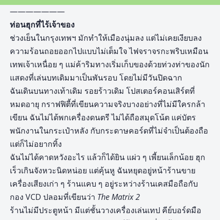
———————
ท่อนฮุกที่ไร้เจ้าของ
ช่วงเย็นในกรุงเทพฯ มักทำให้เมืองนุ่มลง แต่ไม่เคยเงียบลง
ความร้อนถอยออกไปแบบไม่เต็มใจ ไฟจราจรกะพริบเหมือน
เทพเจ้าเหนื่อย ๆ แม่ค้าริมทางเริ่มเก็บของด้วยท่วงท่าของนัก
แสดงที่เล่นบทเดิมมาเป็นพันรอบ โดยไม่มีวันปิดฉาก
ฉันเดินบนทางเท้าเดิม รอยร้าวเดิม โปสเตอร์คอนเสิร์ตที่
หมดอายุ กราฟฟิตี้ที่เขียนความจริงบางอย่างที่ไม่มีใครกล้า
เขียน ฉันไม่ได้พกเครื่องดนตรี ไม่ได้ถือสมุดโน้ต แค่บัตร
พนักงานในกระเป๋าหลัง กับกระดาษคอร์ดที่ไม่จำเป็นต้องถือ
แต่ก็ไม่อยากทิ้ง
ฉันไม่ได้คาดหวังอะไร แล้วก็ได้ยิน แผ่ว ๆ เพี้ยนเล็กน้อย ฮุก
เร็วเกินจังหวะนิดหน่อย แต่คุ้นหู ฉันหยุดอยู่หน้าร้านขาย
เครื่องเสียงเก่า ๆ ร้านแคบ ๆ อยู่ระหว่างร้านเคสมือถือกับ
กอง VCD ปลอมที่เขียนว่า
The Matrix 2
ร้านไม่มีประตูหน้า มีแต่ชั้นวางเครื่องเล่นเทป คีย์บอร์ดมือ