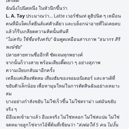
เครดิต”
ฉันนิ่งไปนิดหนึ่ง ในหัวนึกขึ้นว่า
L. A. Tay
ประมาณว่า… Latte เวอร์ชันเท่ ดูฮิปนิด ๆ เหมือน
คนที่มีแจ็คเก็ตยีนส์แค่ตัวเดียว และบล็อกน่าอายที่ไม่เคยลบ
แล้วก็รีบเกลียดความคิดนั้นทันที
“ไม่ครับ ใช้ชื่อจริงครับ”
ฉันพูดเหมือนสารภาพ
“ธนากร สิริ
พงษ์ชัย”
ปลายสายทวนชื่ออีกที ชัดเจนทุกพยางค์
จากนั้นก็วางสาย พร้อมเสียงติ๊ดเบา ๆ อย่างสุภาพ
ความเงียบกลับมาอีกครั้ง
เหลือแค่เสียงพัดลม เสียงฮัมของจอมอนิเตอร์ และลาเต้ที่
ขยับตัวเล็กน้อย เพื่อหามุมใหม่ในการตัดสินฉันอย่างเหมาะ
สม
บางอย่างกำลังขยับ ไม่ใช่เร็วขึ้น ไม่ใช่ดราม่า แต่มันขยับ
จริง ๆ
มีอีเมลเข้ามาแล้ว อีเมลจริง ไม่ใช่หลอก ไม่ใช่สแปม ไม่ใช่
จดหมายลูกโซ่จากไอ้พี่ต้นที่เขียนว่า
“ส่งต่อให้
5 คน ไม่งั้น