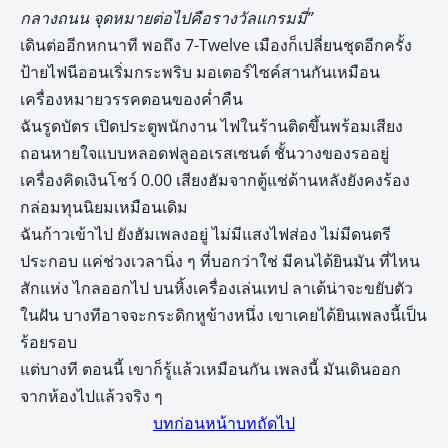
กลางถนน
จุดหมายต่อไปคือรางวัลแกรมมี่”
เดินต่ออีกหกนาที พอถึง 7-Twelve เมืองก็เปลี่ยนชุดอีกครั้ง
ป้ายไฟนีออนเริ่มกระพริบ มอเตอร์ไซค์สานกันเหมือน
เครื่องหมายวรรคตอนของค่ำคืน
ฉันรูดบัตร เปิดประตูพนักงาน ไฟในร้านติดขึ้นพร้อมเสียง
ถอนหายใจแบบหลอดฟลูออเรสเซนต์ ชั้นวางของรออยู่
เครื่องคิดเงินโชว์ 0.00 เสียงฮัมจากตู้แช่ด้านหลังยังคงร้อง
กล่อมทุนนิยมเหมือนเดิม
ฉันก้าวเข้าไป ยังฮัมเพลงอยู่ ไม่มีแสงไฟส่อง ไม่มีดนตรี
ประกอบ แค่ช่วงเวลานิ่ง ๆ ที่บอกว่าใช่ มีคนได้ยินมัน ที่ไหน
สักแห่ง ไกลออกไป บนหิ้งเครื่องเล่นเทป ลาเต้น่าจะขยับตัว
ในฝัน บางทีอาจจะกระดิกหูข้างหนึ่ง เขาเคยได้ยินเพลงนี้เป็น
ร้อยรอบ
แต่บางที ตอนนี้ เขาก็รู้แล้วเหมือนกัน เพลงนี้ มันเดินออก
จากห้องไปแล้วจริง ๆ
บทก่อนหน้า
บทถัดไป