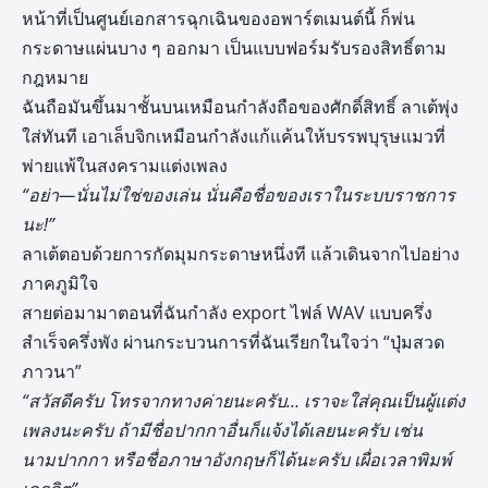
หน้าที่เป็นศูนย์เอกสารฉุกเฉินของอพาร์ตเมนต์นี้ ก็พ่น
กระดาษแผ่นบาง ๆ ออกมา เป็นแบบฟอร์มรับรองสิทธิ์ตาม
กฎหมาย
ฉันถือมันขึ้นมาชั้นบนเหมือนกำลังถือของศักดิ์สิทธิ์ ลาเต้พุ่ง
ใส่ทันที เอาเล็บจิกเหมือนกำลังแก้แค้นให้บรรพบุรุษแมวที่
พ่ายแพ้ในสงครามแต่งเพลง
“อย่า—นั่นไม่ใช่ของเล่น นั่นคือชื่อของเราในระบบราชการ
นะ!”
ลาเต้ตอบด้วยการกัดมุมกระดาษหนึ่งที แล้วเดินจากไปอย่าง
ภาคภูมิใจ
สายต่อมามาตอนที่ฉันกำลัง export ไฟล์ WAV แบบครึ่ง
สำเร็จครึ่งพัง ผ่านกระบวนการที่ฉันเรียกในใจว่า “ปุ่มสวด
ภาวนา”
“สวัสดีครับ โทรจากทางค่ายนะครับ… เราจะใส่คุณเป็นผู้แต่ง
เพลงนะครับ ถ้ามีชื่อปากกาอื่นก็แจ้งได้เลยนะครับ เช่น
นามปากกา หรือชื่อภาษาอังกฤษก็ได้นะครับ เผื่อเวลาพิมพ์