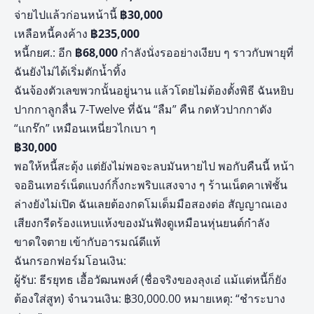
จ่ายไปแล้วก่อนหน้านี้
฿
30,000
เหลือหนี้คงค้าง
฿
235,000
หนี้กยศ.: อีก
฿
68,000
กำลังนั่งรออย่างเงียบ ๆ ราวกับพายุที่
ฉันยังไม่ได้เริ่มตักน้ำทิ้ง
ฉันจ้องตัวเลขพวกนั้นอยู่นาน แล้วโดยไม่ต้องตั้งพิธี ฉันหยิบ
ปากกาลูกลื่น 7-Twelve ที่ฉัน “ลืม” คืน กดหัวปากกาดัง
“แกร๊ก” เหมือนเหนี่ยวไกเบา ๆ
฿
30,000
พอให้หนี้สะดุ้ง แต่ยังไม่พอจะลบมันหายไป พอกับคืนนี้ หน้า
จออินเทอร์เน็ตแบงก์กิ้งกะพริบแสงจาง ๆ ร้านเน็ตคาเฟ่ชั้น
ล่างยังไม่เปิด ฉันเลยต้องกดโมเด็มมือสองต่อ สัญญาณเอง
เสียงกรีดร้องแหบแห้งของมันฟังดูเหมือนหุ่นยนต์กำลัง
ขาดใจตาย เข้ากับอารมณ์ดีแท้
ฉันกรอกฟอร์มโอนเงิน:
ผู้รับ: ธีรยุทธ เอื้อวัฒนพงศ์ (ชื่อจริงของลุงเอ๋ แม้แต่หนี้ก็ยัง
ต้องใส่สูท) จำนวนเงิน: ฿30,000.00 หมายเหตุ: “ชำระบาง