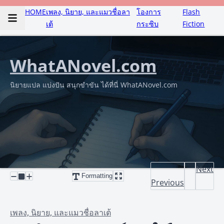
HOME
เพลง, นิยาย, และแมวชื่อลา
โองการ
Flash
เต้
กระซิบ
Fiction
WhatANovel.com
นิยายแปล แบ่งปัน สนุกขำขัน ได้ที่นี่ WhatANovel.com
Next
Formatting
Previous
เพลง, นิยาย, และแมวชื่อลาเต้