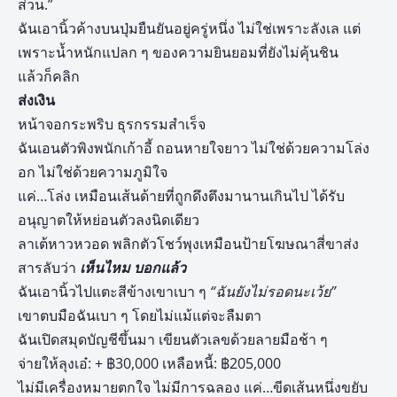
ส่วน.”
ฉันเอานิ้วค้างบนปุ่มยืนยันอยู่ครู่หนึ่ง ไม่ใช่เพราะลังเล แต่
เพราะน้ำหนักแปลก ๆ ของความยินยอมที่ยังไม่คุ้นชิน
แล้วก็คลิก
ส่งเงิน
หน้าจอกระพริบ ธุรกรรมสำเร็จ
ฉันเอนตัวพิงพนักเก้าอี้ ถอนหายใจยาว ไม่ใช่ด้วยความโล่ง
อก ไม่ใช่ด้วยความภูมิใจ
แค่…โล่ง เหมือนเส้นด้ายที่ถูกดึงตึงมานานเกินไป ได้รับ
อนุญาตให้หย่อนตัวลงนิดเดียว
ลาเต้หาวหวอด พลิกตัวโชว์พุงเหมือนป้ายโฆษณาสี่ขาส่ง
สารลับว่า
เห็นไหม บอกแล้ว
ฉันเอานิ้วไปแตะสีข้างเขาเบา ๆ
“ฉันยังไม่รอดนะเว้ย”
เขาตบมือฉันเบา ๆ โดยไม่แม้แต่จะลืมตา
ฉันเปิดสมุดบัญชีขึ้นมา เขียนตัวเลขด้วยลายมือช้า ๆ
จ่ายให้ลุงเอ๋: + ฿30,000 เหลือหนี้: ฿205,000
ไม่มีเครื่องหมายตกใจ ไม่มีการฉลอง แค่…ขีดเส้นหนึ่งขยับ