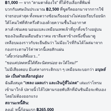
฿1,000
— จาก “ตามตาต้องใจ” ที่ได้รับเลือกตีพิมพ์
บวกกับเศษเงินประมาณ
฿
2,500
ที่ขูดรีดออกมาจากการใช้
จ่ายรอบล่าสุด ทั้งหมดวางซ้อนเรียงอย่างไม่ค่อยเรียบร้อยนัก
ใต้โคมไฟที่หักครึ่งตัวเองด้วยความชื้นในอากาศ
ลาเต้ เช่นเคย นอนแบละเหมือนเทพเจ้าที่ถูกทิ้งขว้างอยู่บน
ซองเงินเดือนเดือนธันวาคม เขาลืมตาข้างหนึ่งขึ้นมาดู
เหลือบมองราวกับจะยืนยันว่า ไม่มีอะไรที่กินได้โผล่มาจาก
กองกระดาษไร้ค่าพวกนี้เลยสักแผ่น
“เดี๋ยวก่อนสิพี่แมว…”
“ขอแค่ปลดหนี้ได้ทีละนิดหน่อย จะได้ไหม?”
ไม่มีเสียงตอบ มีแค่หางกระดิกเบา ๆ เหมือนจะบอกว่า
มนุษย์
น่ะ เป็นฝ่ายเลือกอยู่เอง
ฉันดึงสมุด
“เพลง แผลเก่า และเงินกู้ที่ไม่ลด”
เล่มเก่าโทรม
เข้ามาใกล้ ปลายนิ้วไล้ไปตามรอยพับลึกที่มันชินมือจะพับเอง
โดยไม่ต้องออกแรง
สถานะหนี้สิน:
ลุงเอ๋: หนี้ก้อนแรก
฿
265,000