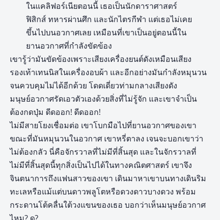
ในแคลิฟอร์เนียตอนนี้ เธอเป็นนักดาราศาสตร์
ฟิสิกส์ ทหารผ่านศึก และนักไตรกีฬา แต่เธอไม่เคย
ขึ้นไปบนอวกาศเลย เหมือนที่เขาเป็นอยู่ตอนนี้ใน
ยานอวกาศที่กำลังขัดข้อง
เขารู้ว่ามันขัดข้องเพราะเสียงเครื่องยนต์ดังเหมือนเสียง
รองเท้าเทนนิสในเครื่องอบผ้า และอีกอย่างมันกำลังหมุนวน
จนควบคุมไม่ได้อีกด้วย โดดเดี่ยวท่ามกลางเสียงดัง
มนุษย์อวกาศรัดเอวตัวเองด้วยสิ่งที่ไม่รู้จัก และเขาจำเป็น
ต้องกดปุ่ม ดีดออก! ดีดออก!
ไม่มีสายโยงเชื่อมต่อ เขาโบกมือไปที่ยานอวกาศของเขา
ขณะที่มันหมุนวนในอวกาศ เขาหรี่ตาลง เจนจะบอกเขาว่า
ไม่ต้องกลัว นี่คือจักรวาลที่ไม่มีที่สิ้นสุด และในจักรวาลที่
ไม่มีที่สิ้นสุดนี้ทุกสิ่งเป็นไปได้ในทางคณิตศาสตร์ เขาจึง
จินตนาการถึงแฟนสาวของเขา เดินมาหาเขาบนทางเดินริม
ทะเลหรือแม้แต่บนดาวพลูโตหรือดวงดาวบางดวง พร้อม
กระดานโต้คลื่นใต้วงแขนของเธอ บอกว่าเห็นมนุษย์อวกาศ
ไหม? ดู?