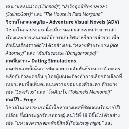
เช่น
“แคลนนาด (Clannad)”, “ฝ่าวิกฤตพิชิตกาลเวลา
(Steins;Gate)”
และ
“The House in Fata Morgana”
วิชวลโนเวลผจญภัย – Adventure Visual Novels (ADV)
วิชวลโนเวลประเภทนี้จะมีการผสมผสานระหว่างการเล่า
เรื่องและการเล่นเกมที่มีการแก้ปริศนาหรือการสำรวจ เพื่อ
ดำเนินเรื่องราวต่อไป ตัวอย่างเช่น
“ทนายฟ้าประทาน (Ace
Attorney)”
และ
“ดันกันรอนปะ (Danganronpa)”
เกมจีบสาว – Dating Simulations
เกมประเภทนี้เน้นการพัฒนาความสัมพันธ์ระหว่างตัวละคร
หลักกับตัวละครอื่น ๆ โดยผู้เล่นจะต้องทำการเลือกตัวเลือกที่
เหมาะสมเพื่อเพิ่มคะแนนความชอบของตัวละคร ตัวอย่าง
เช่น
“LovePlus”
และ
“โทคิเมโม (Tokimeki Memorial)”
เกมโป๊ – Eroge
วิชวลโนเวลประเภทนี้มีเนื้อหาทางเพศที่ชัดเจนหรือฉากโป๊
เปลือย ซึ่งมักจะถูกจัดเรทอายุผู้เล่นไว้ที่ 18 ปีขึ้นไป ตัวอย่าง
เช่น
“มหาสงครามจอกศักดิ์สิทธิ์ (Fate/stay night)”
และ