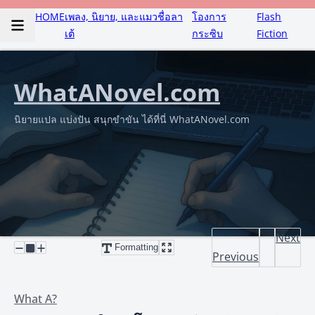
HOME
เพลง, นิยาย, และแมวชื่อลา
โองการ
Flash
เต้
กระซิบ
Fiction
WhatANovel.com
นิยายแปล แบ่งปัน สนุกขำขัน ได้ที่นี่ WhatANovel.com
Next
Formatting
Previous
What A?