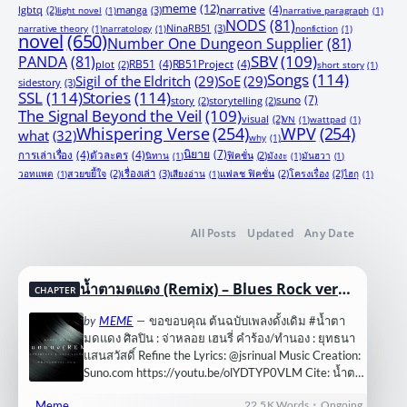
meme
(12)
manga
(3)
narrative
(4)
lgbtq
(2)
light novel
(1)
narrative paragraph
(1)
NODS
(81)
NinaRB51
(3)
narrative theory
(1)
narratology
(1)
nonfiction
(1)
novel
(650)
Number One Dungeon Supplier
(81)
PANDA
(81)
SBV
(109)
RB51
(4)
RB51Project
(4)
plot
(2)
short story
(1)
Songs
(114)
Sigil of the Eldritch
(29)
SoE
(29)
sidestory
(3)
SSL
(114)
Stories
(114)
suno
(7)
story
(2)
storytelling
(2)
The Signal Beyond the Veil
(109)
visual
(2)
VN
(1)
wattpad
(1)
Whispering Verse
(254)
WPV
(254)
what
(32)
why
(1)
นิยาย
(7)
การเล่าเรื่อง
(4)
ตัวละคร
(4)
นิทาน
(1)
ฟิคชั่น
(2)
มังงะ
(1)
มันฮวา
(1)
เรื่องเล่า
(3)
วอทแพด
(1)
สวยขยี้ใจ
(2)
เสียงอ่าน
(1)
แฟลช ฟิคชั่น
(2)
โครงเรื่อง
(2)
ไฮกุ
(1)
All Posts
Updated
Any Date
น้ำตามดแดง (Remix) – Blues Rock versi
CHAPTER
on [AI Cover]
by
MEME
—
ขอขอบคุณ ต้นฉบับเพลงดั้งเดิม #น้ำตา
มดแดง ศิลปิน : จ่าหลอย เฮนรี่ คำร้อง/ทำนอง : ยุทธนา
แสนสวัสดิ์ Refine the Lyrics: ‪@jsrinual‬ Music Creation:
Suno.com https://youtu.be/olYDTYP0VLM Cite: น้ำตา
มดแดง : จ่าหลอย เฮนรี่ฯ…
•
Meme
22.5 K
Words
Ongoing