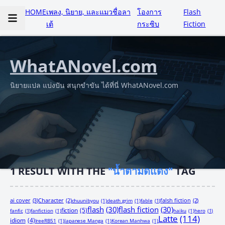
HOME
เพลง, นิยาย, และแมวชื่อลา
โองการ
Flash
เต้
กระซิบ
Fiction
WhatANovel.com
นิยายแปล แบ่งปัน สนุกขำขัน ได้ที่นี่ WhatANovel.com
1
RESULT WITH THE
"น้ำตามดแดง"
TAG
ai cover
(3)
Character
(2)
chuunibyou
(1)
death grim
(1)
fable
(1)
falsh fiction
(2)
flash
(30)
flash fiction
(30)
fiction
(5)
fanfic
(1)
fanfiction
(1)
haiku
(1)
hero
(1)
Latte
(114)
idiom
(4)
IreeRB51
(1)
Japanese Manga
(1)
Korean Manhwa
(1)