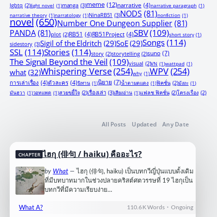
meme
(12)
manga
(3)
narrative
(4)
lgbtq
(2)
light novel
(1)
narrative paragraph
(1)
NODS
(81)
NinaRB51
(3)
narrative theory
(1)
narratology
(1)
nonfiction
(1)
novel
(650)
Number One Dungeon Supplier
(81)
PANDA
(81)
SBV
(109)
RB51
(4)
RB51Project
(4)
plot
(2)
short story
(1)
Songs
(114)
Sigil of the Eldritch
(29)
SoE
(29)
sidestory
(3)
SSL
(114)
Stories
(114)
suno
(7)
story
(2)
storytelling
(2)
The Signal Beyond the Veil
(109)
visual
(2)
VN
(1)
wattpad
(1)
Whispering Verse
(254)
WPV
(254)
what
(32)
why
(1)
นิยาย
(7)
การเล่าเรื่อง
(4)
ตัวละคร
(4)
นิทาน
(1)
น้ำตามดแดง
(1)
ฟิคชั่น
(2)
มังงะ
(1)
เรื่องเล่า
(3)
มันฮวา
(1)
วอทแพด
(1)
สวยขยี้ใจ
(2)
เสียงอ่าน
(1)
แฟลช ฟิคชั่น
(2)
โครงเรื่อง
(2)
All Posts
Updated
Any Date
ไฮกุ (俳句 / haiku) คืออะไร?
CHAPTER
by
What
—
ไฮกุ (俳句, haiku) เป็นบทกวีญี่ปุ่นแบบดั้งเดิม
ที่มีบทบาทมากในช่วงปลายคริสต์ศตวรรษที่ 19 ไฮกุเป็น
บทกวีที่มีความเรียบง่าย…
•
What A?
110.6 K
Words
Ongoing