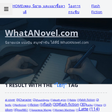
HOME
เพลง, นิยาย, และแมวชื่อลา
โองการ
Flash
เต้
กระซิบ
Fiction
WhatANovel.com
นิยายแปล แบ่งปัน สนุกขำขัน ได้ที่นี่ WhatANovel.com
1
RESULT WITH THE
"ไฮกุ"
TAG
ai cover
(3)
Character
(2)
chuunibyou
(1)
death grim
(1)
fable
(1)
falsh fiction
(2)
flash
(30)
flash fiction
(30)
fiction
(5)
fanfic
(1)
fanfiction
(1)
haiku
(1)
hero
(1)
Latte
(114)
idiom
(4)
IreeRB51
(1)
Japanese Manga
(1)
Korean Manhwa
(1)